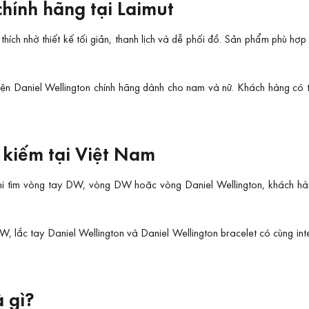
chính hãng tại Laimut
thích nhờ thiết kế tối giản, thanh lịch và dễ phối đồ. Sản phẩm phù hợp
ện Daniel Wellington chính hãng dành cho nam và nữ. Khách hàng có th
 kiếm tại Việt Nam
Khi tìm vòng tay DW, vòng DW hoặc vòng Daniel Wellington, khách hàn
, lắc tay Daniel Wellington và Daniel Wellington bracelet có cùng in
à gì?