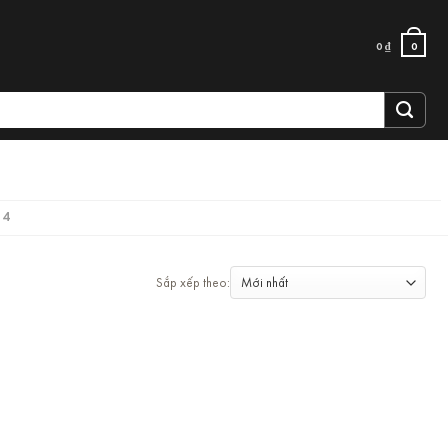
0
₫
0
 4