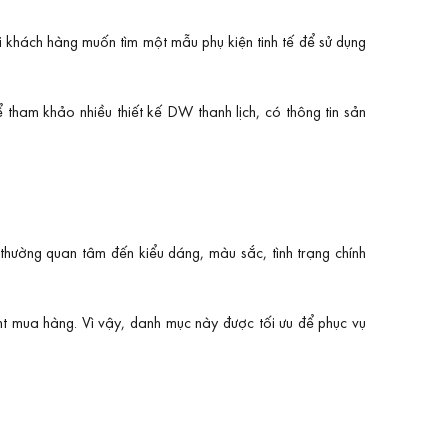
ới khách hàng muốn tìm một mẫu phụ kiện tinh tế để sử dụng
tham khảo nhiều thiết kế DW thanh lịch, có thông tin sản
hường quan tâm đến kiểu dáng, màu sắc, tình trạng chính
nt mua hàng. Vì vậy, danh mục này được tối ưu để phục vụ