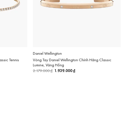
Daniel Wellington
assic Tennis
Vòng Tay Daniel Wellington Chính Hãng Classic
Lumine, Vàng Hồng
Giá
1.939.000
₫
Giá
2.179.000
₫
gốc
hiện
là:
tại
2.179.000 ₫.
là:
₫.
1.939.000 ₫.