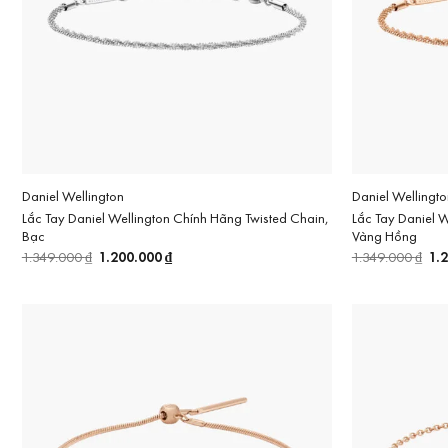
Daniel Wellington
Daniel Wellingto
Lắc Tay Daniel Wellington Chính Hãng Twisted Chain,
Lắc Tay Daniel 
Bạc
Vàng Hồng
Giá
1.200.000
₫
Giá
Gi
1.
1.349.000
₫
1.349.000
₫
gốc
hiện
gố
là:
tại
là:
1.349.000 ₫.
là:
1.3
1.200.000 ₫.