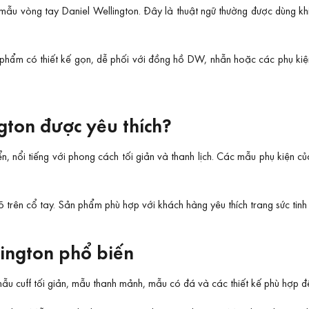
 mẫu vòng tay Daniel Wellington. Đây là thuật ngữ thường được dùng k
n phẩm có thiết kế gọn, dễ phối với đồng hồ DW, nhẫn hoặc các phụ ki
gton được yêu thích?
ển, nổi tiếng với phong cách tối giản và thanh lịch. Các mẫu phụ kiện c
rên cổ tay. Sản phẩm phù hợp với khách hàng yêu thích trang sức tinh 
lington phổ biến
ẫu cuff tối giản, mẫu thanh mảnh, mẫu có đá và các thiết kế phù hợp 