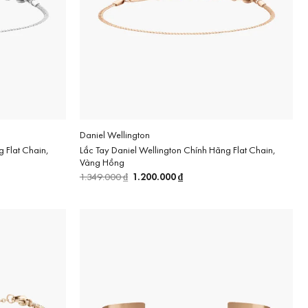
Daniel Wellington
 Flat Chain,
Lắc Tay Daniel Wellington Chính Hãng Flat Chain,
Vàng Hồng
Giá
1.200.000
₫
Giá
1.349.000
₫
gốc
hiện
là:
tại
1.349.000 ₫.
là:
₫.
1.200.000 ₫.