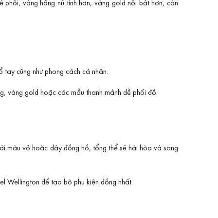
hối, vàng hồng nữ tính hơn, vàng gold nổi bật hơn, còn
ổ tay cũng như phong cách cá nhân.
ng, vàng gold hoặc các mẫu thanh mảnh dễ phối đồ.
với màu vỏ hoặc dây đồng hồ, tổng thể sẽ hài hòa và sang
l Wellington để tạo bộ phụ kiện đồng nhất.