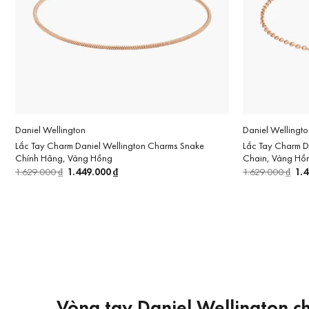
Daniel Wellington
Daniel Wellingto
Lắc Tay Charm Daniel Wellington Charms Snake
Lắc Tay Charm D
Chính Hãng, Vàng Hồng
Chain, Vàng Hồ
Giá
1.449.000
₫
Giá
Gi
1.
1.629.000
₫
1.629.000
₫
gốc
hiện
gố
là:
tại
là:
1.629.000 ₫.
là:
1.6
1.449.000 ₫.
Vòng tay Daniel Wellington ch