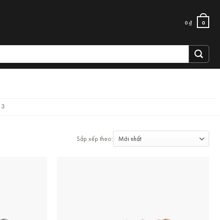
0
₫
0
 3