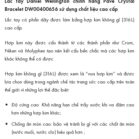
Lắc tay Daniel Wellington chính hãng Pavé Crystal
Bracelet DW00400656 sử dụng chất liệu cao cấp
Lắc tay có phần dây được làm bằng hợp kim không gỉ (316L)
cao cấp.
Hợp kim này được cấu thành từ các thành phần như Crom,
Niken và Molyphen tạo nên kết cấu bền chắc mà các hợp kim
khác không thể có được.
Hợp kim không gỉ (316L) được xem là “vua hợp kim” và được
lựa chọn dùng trong ngành chế tác trang sức cao cấp trên toàn
thế giới vì những lợi thế đặc biệt:
Độ cứng cao: Khả năng hạn chế trầy xước khi va đậm cao
hơn những hợp kim khác;
Chống ăn mòn cao: bảo vệ tránh bị gỉ với các chất ăn mòn
(nước muối, nước clo) hiệu quả hơn ;