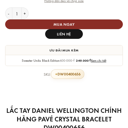
Hướng dẫn đeo và chọn size
Lắc Tay Daniel Wellington Chính Hãng Pavé Crystal, Bạc số lư
MUA NGAY
LIÊN HỆ
ƯU ĐÃI MUA KÈM
Sweater Uniks Black Edition
600.000
₫
249.000
₫
Xem chi tiết
DW00400656
SKU:
LẮC TAY DANIEL WELLINGTON CHÍNH
HÃNG PAVÉ CRYSTAL BRACELET
DW00400656