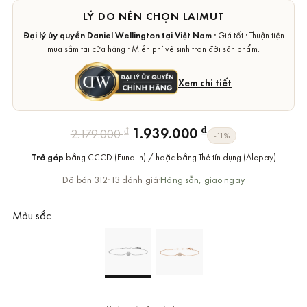
LÝ DO NÊN CHỌN LAIMUT
Đại lý ủy quyền Daniel Wellington tại Việt Nam
· Giá tốt · Thuận tiện
mua sắm tại cửa hàng · Miễn phí vệ sinh trọn đời sản phẩm.
Xem chi tiết
Giá
Giá
₫
1.939.000
₫
2.179.000
-11%
gốc
hiện
Trả góp
bằng CCCD (Fundiin) / hoặc bằng Thẻ tín dụng (Alepay)
là:
tại
2.179.000 ₫.
là:
Đã bán 312
·
13 đánh giá
·
Hàng sẵn, giao ngay
1.939.000 ₫.
Màu sắc