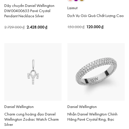
Dây chuyền Daniel Wellington
Laimut
DW00400655 Pavé Crystal
Dịch Vụ Gói Quà Chất Lượng Cao
Pendant Necklace Silver
Giá
120.000
₫
Giá
Giá
2.428.000
₫
Giá
150.000
₫
2.729.000
₫
gốc
hiện
gốc
hiện
là:
tại
là:
tại
150.000 ₫.
là:
2.729.000 ₫.
là:
120.000 ₫.
2.428.000 ₫.
Daniel Wellington
Daniel Wellington
Charm cung hoàng đạo Daniel
Nhẫn Daniel Wellington Chính
Wellington Zodiac Watch Charm
Hãng Pavé Crystal Ring, Bạc
Silver