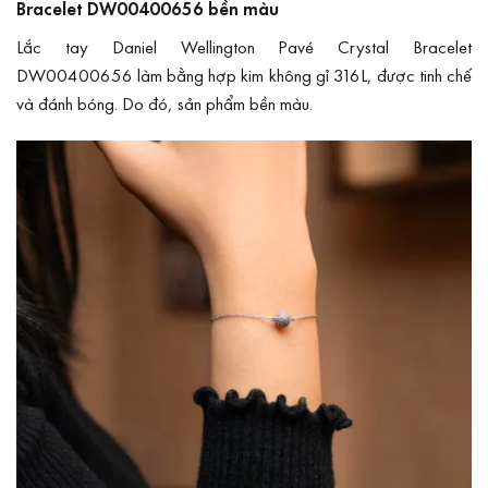
Bracelet DW00400656 bền màu
Lắc tay Daniel Wellington Pavé Crystal Bracelet
DW00400656 làm bằng hợp kim không gỉ 316L, được tinh chế
và đánh bóng. Do đó, sản phẩm bền màu.