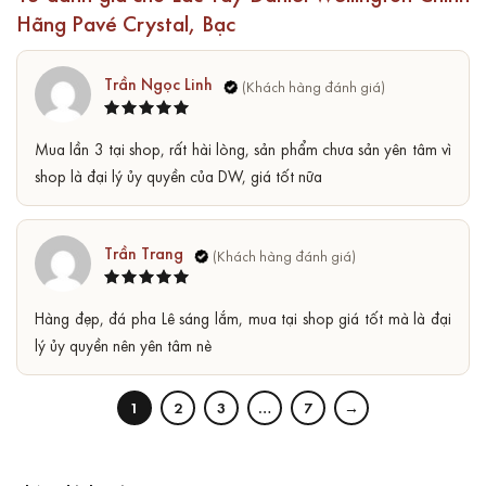
Hãng Pavé Crystal, Bạc
Trần Ngọc Linh
Được xếp
5
Mua lần 3 tại shop, rất hài lòng, sản phẩm chưa sản yên tâm vì
hạng
5
sao
shop là đại lý ủy quyền của DW, giá tốt nữa
Trần Trang
Được xếp
5
Hàng đẹp, đá pha Lê sáng lắm, mua tại shop giá tốt mà là đại
hạng
5
sao
lý ủy quyền nên yên tâm nè
1
2
3
…
7
→