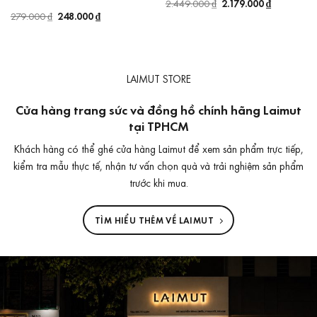
Giá
2.179.000
₫
Giá
2.449.000
₫
gốc
hiện
Giá
248.000
₫
Giá
279.000
₫
là:
tại
gốc
hiện
2.449.000 ₫.
là:
là:
tại
2.179.000 
279.000 ₫.
là:
248.000 ₫.
LAIMUT STORE
Cửa hàng trang sức và đồng hồ chính hãng Laimut
tại TPHCM
Khách hàng có thể ghé cửa hàng Laimut để xem sản phẩm trực tiếp,
kiểm tra mẫu thực tế, nhận tư vấn chọn quà và trải nghiệm sản phẩm
trước khi mua.
TÌM HIỂU THÊM VỀ LAIMUT