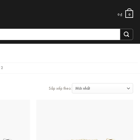
0
₫
0
 2