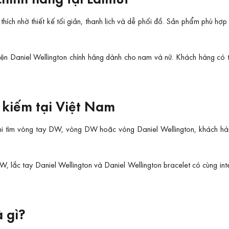
thích nhờ thiết kế tối giản, thanh lịch và dễ phối đồ. Sản phẩm phù hợp
ện Daniel Wellington chính hãng dành cho nam và nữ. Khách hàng có th
 kiếm tại Việt Nam
Khi tìm vòng tay DW, vòng DW hoặc vòng Daniel Wellington, khách hàn
, lắc tay Daniel Wellington và Daniel Wellington bracelet có cùng in
à gì?