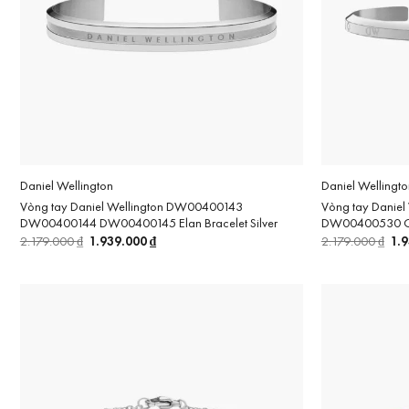
Daniel Wellington
Daniel Wellingto
Vòng tay Daniel Wellington DW00400143
Vòng tay Danie
DW00400144 DW00400145 Elan Bracelet Silver
DW00400530 Clas
Giá
1.939.000
₫
Giá
Gi
1.
2.179.000
₫
2.179.000
₫
gốc
hiện
gố
là:
tại
là:
2.179.000 ₫.
là:
2.1
1.939.000 ₫.