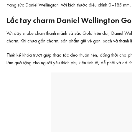
trang sức Daniel Wellington. Với kích thước điều chỉnh 0–185 mm
Lắc tay charm Daniel Wellington Go
Với dây snake chain thanh mảnh và sắc Gold hiện đại, Daniel Wel
charm. Khi chưa gắn charm, sản phẩm giữ vẻ gọn, sạch và thanh lị
Thiết kế khóa trượt giúp thao tác đeo thuận tiện, đồng thời cho
làm quà tặng cho người yêu thích phụ kiện tinh tế, dễ phối và có t