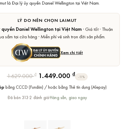
imut là Đại lý ủy quyền Daniel Wellington tại Việt Nam.
LÝ DO NÊN CHỌN LAIMUT
y quyền Daniel Wellington tại Việt Nam
· Giá tốt · Thuận
ua sắm tại cửa hàng · Miễn phí vệ sinh trọn đời sản phẩm.
Xem chi tiết
Giá
Giá
₫
1.449.000
₫
1.629.000
-11%
gốc
hiện
óp
bằng CCCD (Fundiin) / hoặc bằng Thẻ tín dụng (Alepay)
là:
tại
1.629.000 ₫.
là:
Đã bán 313
·
2 đánh giá
·
Hàng sẵn, giao ngay
1.449.000 ₫.