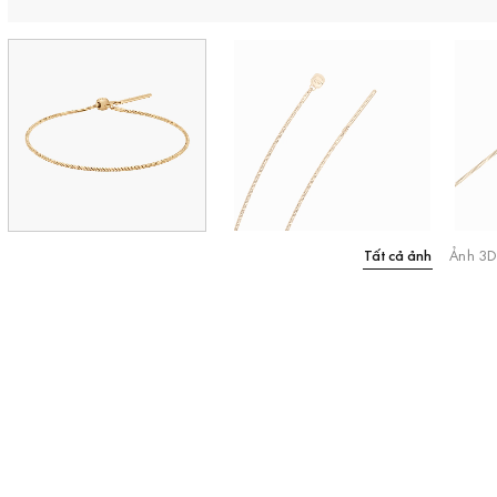
Tất cả ảnh
Ảnh 3D