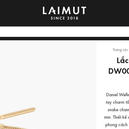
Trang sức
Lắc
DW00
Daniel Wel
tay charm tố
snake chain
mm. Thiết kế
phong cách 