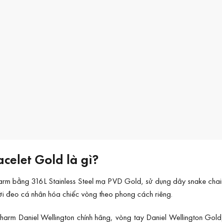
celet Gold là gì?
rm bằng 316L Stainless Steel mạ PVD Gold, sử dụng dây snake chain và
ời đeo cá nhân hóa chiếc vòng theo phong cách riêng.
 Daniel Wellington chính hãng, vòng tay Daniel Wellington Gold, 