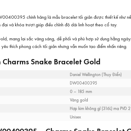
00400395 chính hãng là mẫu bracelet tối giản được thiết kế như nền
ại và khóa trượt giúp điều chỉnh độ dài linh hoạt theo cổ tay.
old, mang lại sắc vàng sáng, dễ phối và phù hợp sử dụng hằng ngày.
yêu thích phong cách tối giản nhưng vẫn muốn tạo điểm nhấn riêng.
n Charms Snake Bracelet Gold
Daniel Wellington (Thụy Điển)
DW00400395
0 – 185 mm
Vàng gold
Hợp kim không gỉ (316L) mạ PVD 2
Unisex
DW00400395 – Charms Snake Bracelet 