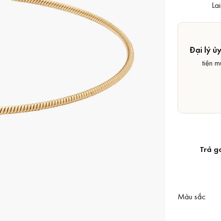
La
Đại lý ủ
tiện m
Trả g
Màu sắc