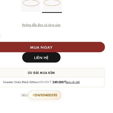
Hướng dẫn đeo và chọn size
rm Daniel Wellington DW00400395 Charms Snake Bracelet Gold 
MUA NGAY
LIÊN HỆ
ƯU ĐÃI MUA KÈM
Sweater Uniks Black Edition
600.000
₫
249.000
₫
Xem chi tiết
DW00400395
SKU: