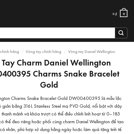
0
₫
0
 chính hãng
/
Vòng tay chính hãng
/
Vòng tay Daniel Wellington
 Tay Charm Daniel Wellington
400395 Charms Snake Bracelet
Gold
lington Charms Snake Bracelet Gold DW00400395 là mẫu lắc
i giản bằng 316L Stainless Steel mạ PVD Gold, nổi bật với dây
 thanh mảnh và khóa trượt có thể điều chỉnh linh hoạt từ 0–185
 có thể đeo riêng hoặc phối cùng charm Daniel Wellington để tạo
cá nhân, phù hợp sử dụng hằng ngày hoặc làm quà tặng tinh tế.