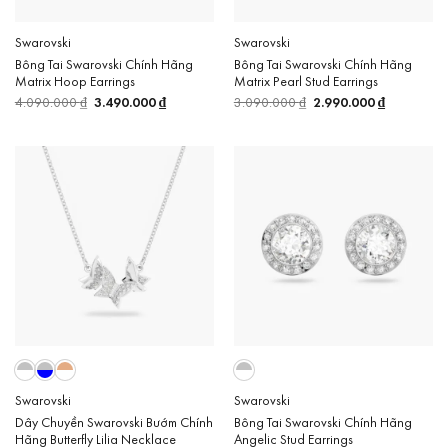
Swarovski
Swarovski
Bông Tai Swarovski Chính Hãng
Bông Tai Swarovski Chính Hãng
Matrix Hoop Earrings
Matrix Pearl Stud Earrings
4.090.000
₫
Giá
3.490.000
₫
Giá
3.090.000
₫
Giá
2.990.000
₫
Giá
gốc
hiện
gốc
hiện
là:
tại
là:
tại
4.090.000 ₫.
là:
3.090.000 ₫.
là:
3.490.000 ₫.
2.990.000 
Swarovski
Swarovski
Dây Chuyền Swarovski Bướm Chính
Bông Tai Swarovski Chính Hãng
Hãng Butterfly Lilia Necklace
Angelic Stud Earrings