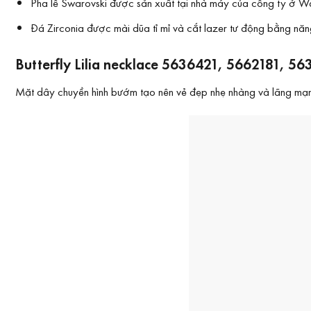
Pha lê Swarovski được sản xuất tại nhà máy của công ty ở Wat
Đá Zirconia được mài dũa tỉ mỉ và cắt lazer tư động bằng năng 
Butterfly Lilia necklace 5636421, 5662181, 56
Mặt dây chuyền hình bướm tạo nên vẻ đẹp nhẹ nhàng và lãng mạn thu