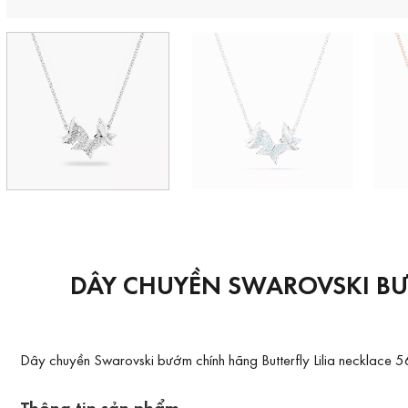
DÂY CHUYỀN SWAROVSKI BƯỚ
Dây chuyền Swarovski bướm chính hãng Butterfly Lilia necklace 
Thông tin sản phẩm