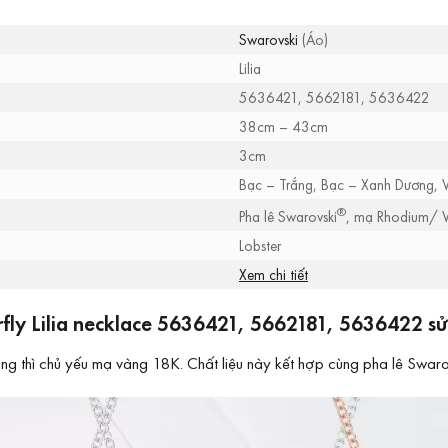
Swarovski
(Áo)
Lilia
5636421, 5662181, 5636422
38cm – 43cm
3cm
Bạc – Trắng, Bạc – Xanh Dương, 
®
Pha lê Swarovski
, mạ Rhodium/ 
Lobster
Xem chi tiết
ly Lilia necklace 5636421, 5662181, 5636422 sử 
thì chủ yếu mạ vàng 18K. Chất liệu này kết hợp cùng pha lê Swarovs