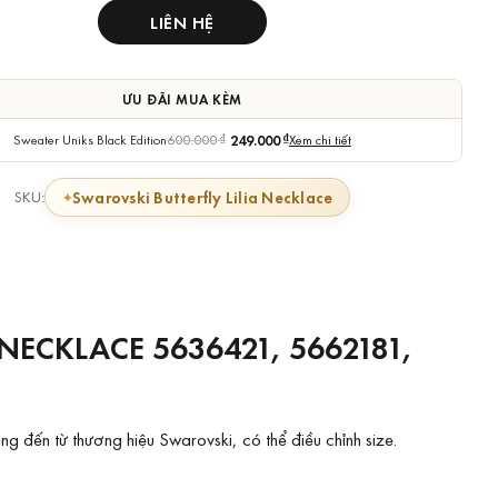
LIÊN HỆ
ƯU ĐÃI MUA KÈM
Sweater Uniks Black Edition
600.000
₫
249.000
₫
Xem chi tiết
Swarovski Butterfly Lilia Necklace
SKU:
ECKLACE 5636421, 5662181,
đến từ thương hiệu Swarovski, có thể điều chỉnh size.