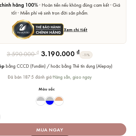
chính hãng 100%
· Hoàn tiền nếu không đúng cam kết · Giá
tốt · Miễn phí vệ sinh trọn đời sản phẩm.
Xem chi tiết
Giá
Giá
₫
3.190.000
₫
3.590.000
-11%
gốc
hiện
óp
bằng CCCD (Fundiin) / hoặc bằng Thẻ tín dụng (Alepay)
là:
tại
3.590.000 ₫.
là:
Đã bán 187
·
5 đánh giá
·
Hàng sẵn, giao ngay
3.190.000 ₫.
Màu sắc
warovski Bướm Chính Hãng Butterfly Lilia Necklace số lượng
MUA NGAY