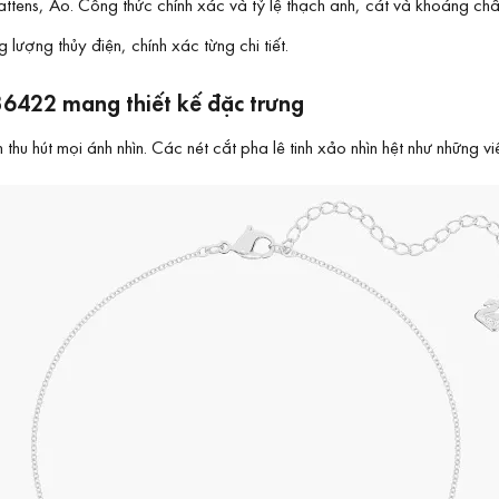
tens, Áo. Công thức chính xác và tỷ lệ thạch anh, cát và khoáng chất
lượng thủy điện, chính xác từng chi tiết.
36422 mang thiết kế đặc trưng
 hút mọi ánh nhìn. Các nét cắt pha lê tinh xảo nhìn hệt như những viê