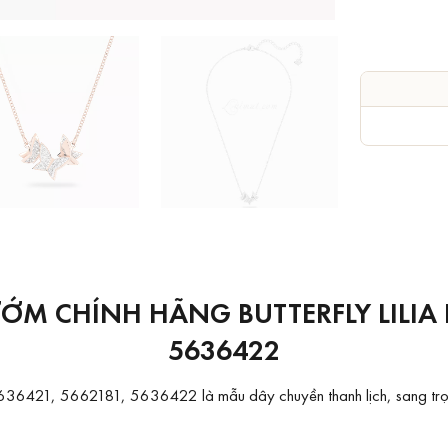
M CHÍNH HÃNG BUTTERFLY LILIA N
5636422
5636421, 5662181, 5636422 là mẫu dây chuyền thanh lịch, sang trọng 