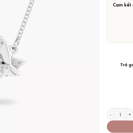
Cam kết 
Trả g
Dây Chuyền S