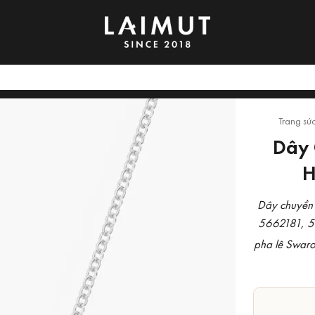
Trang sứ
Dây 
H
Dây chuyền 
5662181, 56
pha lê Swaro