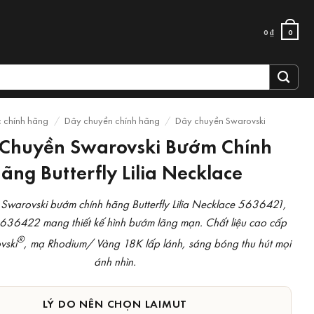
0
₫
0
c chính hãng
/
Dây chuyền chính hãng
/
Dây chuyền Swarovski
Chuyền Swarovski Bướm Chính
ãng Butterfly Lilia Necklace
Swarovski bướm chính hãng Butterfly Lilia Necklace 5636421,
36422 mang thiết kế hình bướm lãng mạn. Chất liệu cao cấp
®
vski
, mạ Rhodium/ Vàng 18K lấp lánh, sáng bóng thu hút mọi
ánh nhìn.
LÝ DO NÊN CHỌN LAIMUT