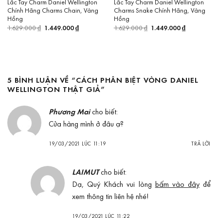
Lắc Tay Charm Daniel Wellington
Lắc Tay Charm Daniel Wellington
Chính Hãng Charms Chain, Vàng
Charms Snake Chính Hãng, Vàng
Hồng
Hồng
1.629.000
₫
Giá
1.449.000
₫
Giá
1.629.000
₫
Giá
1.449.000
₫
Giá
gốc
hiện
gốc
hiện
là:
tại
là:
tại
1.629.000 ₫.
là:
1.629.000 ₫.
là:
1.449.000 ₫.
1.449.000 
5 BÌNH LUẬN VỀ “
CÁCH PHÂN BIỆT VÒNG DANIEL
WELLINGTON THẬT GIẢ
”
Phương Mai
cho biết:
Cửa hàng mình ở đâu ạ?
19/03/2021 LÚC 11:19
TRẢ LỜI
LAIMUT
cho biết:
Dạ, Quý Khách vui lòng
bấm vào đây
để
xem thông tin liên hệ nhé!
19/03/2021 LÚC 11:22