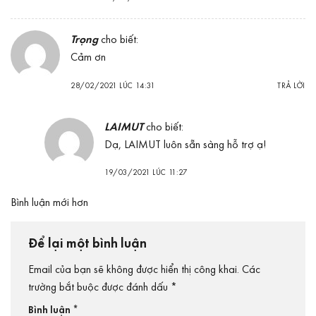
Trọng
cho biết:
Cảm ơn
28/02/2021 LÚC 14:31
TRẢ LỜI
LAIMUT
cho biết:
Dạ, LAIMUT luôn sẵn sàng hỗ trợ ạ!
19/03/2021 LÚC 11:27
Điều
Bình luận mới hơn
hướng
bình
Để lại một bình luận
luận
Email của bạn sẽ không được hiển thị công khai.
Các
trường bắt buộc được đánh dấu
*
Bình luận
*