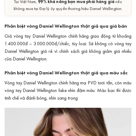
99% khả năng bạn mua phải hàng giả
Tại Việt Nam,
nếu
không mua tại Đại lý ủy quyền thương hiệu Daniel Wellington.
Phân biệt vòng Daniel Wellington thật giả qua giá bán
Giá vòng tay Daniel Wellington
chính hãng giao động từ khoảng
1.400.000đ – 3.000.000đ/chiếc, tùy loại. Sẽ không có vòng tay
Daniel Wellington giá rẻ vì chính sách giá không giảm giá nhiều
của Daniel Wellington.
Phân biệt vòng Daniel Wellington thật giả qua màu sắc
Vòng tay Daniel Wellington chính hãng
mạ PVD
tươi tắn, còn màu
vòng tay Daniel Wellington fake nhìn đậm màu. Màu bạc thì được
tinh chế và đánh bóng, nhìn sang trọng.