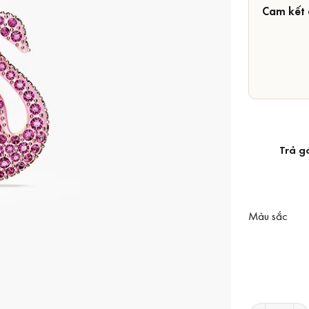
Cam kết 
Trả g
Màu sắc