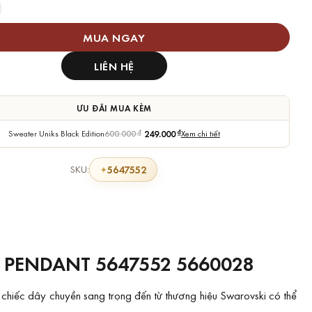
Swarovski Thiên Nga Bay Medium Swan Pendant số lượng
MUA NGAY
LIÊN HỆ
ƯU ĐÃI MUA KÈM
Sweater Uniks Black Edition
600.000
₫
249.000
₫
Xem chi tiết
5647552
SKU:
PENDANT 5647552 5660028
iếc dây chuyền sang trọng đến từ thương hiệu Swarovski có thể