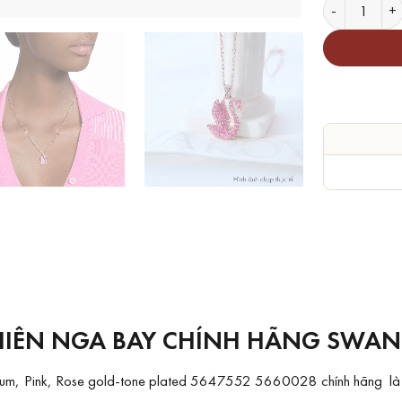
Dây Chuyền 
HIÊN NGA BAY CHÍNH HÃNG SWAN 
m, Pink, Rose gold-tone plated 5647552 5660028 chính hãng là ch