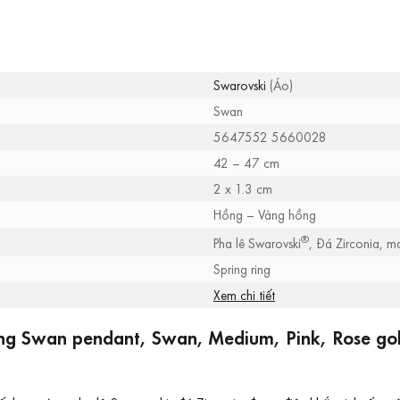
Swarovski
(Áo)
Swan
5647552 5660028
42 – 47 cm
2 x 1.3 cm
Hồng – Vàng hồng
®
Pha lê Swarovski
, Đá Zirconia, 
Spring ring
Xem chi tiết
ãng Swan pendant, Swan, Medium, Pink, Rose go