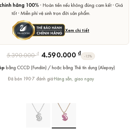
chính hãng 100%
· Hoàn tiền nếu không đúng cam kết · Giá
tốt · Miễn phí vệ sinh trọn đời sản phẩm.
Xem chi tiết
Giá
Giá
₫
4.590.000
₫
5.390.000
-15%
gốc
hiện
óp
bằng CCCD (Fundiin) / hoặc bằng Thẻ tín dụng (Alepay)
là:
tại
5.390.000 ₫.
là:
Đã bán 190
·
7 đánh giá
·
Hàng sẵn, giao ngay
4.590.000 ₫.