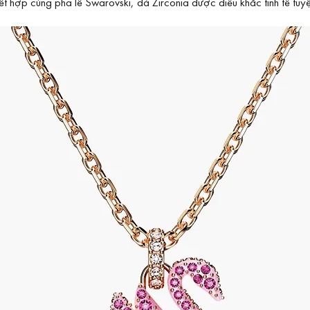
 hợp cùng pha lê Swarovski, đá Zirconia được điêu khắc tinh tế tuyệ