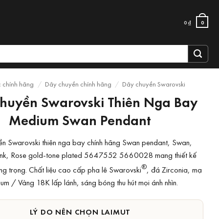
0
₫
0
c chính hãng
/
Dây chuyền chính hãng
/
Dây chuyền Swarovski
huyền Swarovski Thiên Nga Bay
Medium Swan Pendant
n Swarovski thiên nga bay chính hãng Swan pendant, Swan,
nk, Rose gold-tone plated 5647552 5660028 mang thiết kế
®
ang trọng. Chất liệu cao cấp pha lê Swarovski
, đá Zirconia, mạ
um / Vàng 18K lấp lánh, sáng bóng thu hút mọi ánh nhìn.
LÝ DO NÊN CHỌN LAIMUT