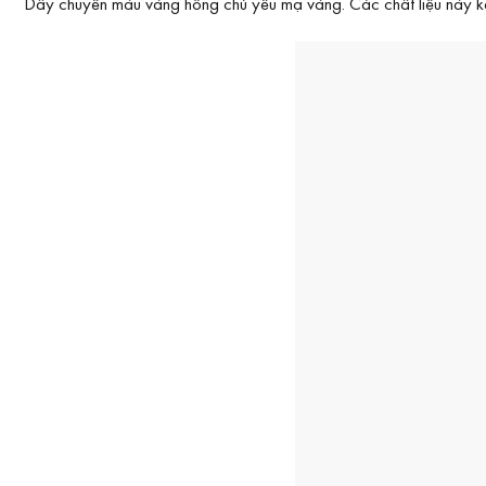
Dây chuyền màu vàng hồng chủ yếu mạ vàng. Các chất liệu này kết