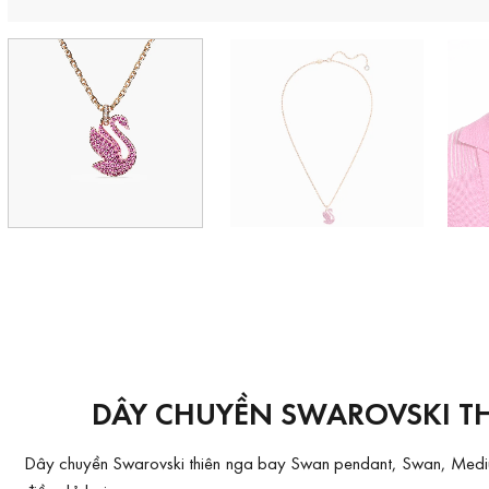
DÂY CHUYỀN SWAROVSKI T
Dây chuyền Swarovski thiên nga bay Swan pendant, Swan, Mediu