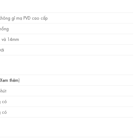
không gỉ mạ PVD cao cấp
hồng
 và 14mm
ưới
Xem thêm
)
phút
 có
 có