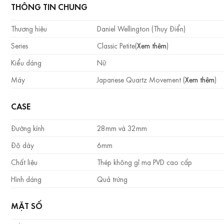
THÔNG TIN CHUNG
Thương hiệu
Daniel Wellington (Thụy Điển)
Series
Classic Petite(
Xem thêm
)
Kiểu dáng
Nữ
Máy
Japanese Quartz Movement (
Xem thêm
)
CASE
Đường kính
28mm và 32mm
Độ dày
6mm
Chất liệu
Thép không gỉ mạ PVD cao cấp
Hình dáng
Quả trứng
MẶT SỐ