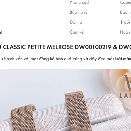
Phong cách
Casua
Bảo hành
Bảo h
Đổi trả
1 đổi 
m
)
Cam kết
Hoàn 
LASSIC PETITE MELROSE DW00100219 & DW00
inh xắn với mặt đồng hồ hình quả trứng và dây đeo mắt lưới màu v