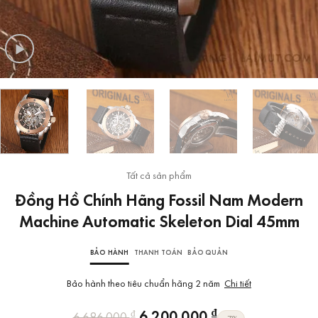
Tất cả sản phẩm
Đồng Hồ Chính Hãng Fossil Nam Modern
Machine Automatic Skeleton Dial 45mm
BẢO HÀNH
THANH TOÁN
BẢO QUẢN
Bảo hành theo tiêu chuẩn hãng 2 năm
Chi tiết
Giá
Giá
₫
6.200.000
₫
6.686.000