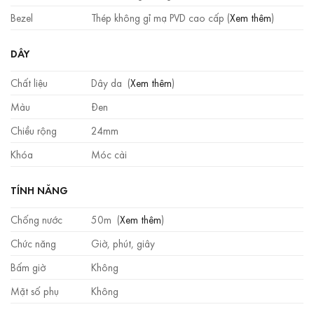
Bezel
Thép không gỉ mạ PVD cao cấp (
Xem thêm
)
DÂY
Chất liệu
Dây da (
Xem thêm
)
Màu
Đen
Chiều rộng
24mm
Khóa
Móc cài
TÍNH NĂNG
Chống nước
50m (
Xem thêm
)
Chức năng
Giờ, phút, giây
Bấm giờ
Không
Mặt số phụ
Không