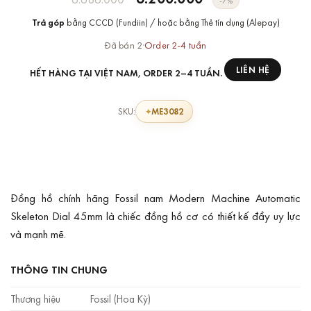
-7%
gốc
hiện
Trả góp
bằng CCCD (Fundiin) / hoặc bằng Thẻ tín dụng (Alepay)
là:
tại
6.686.000 ₫.
là:
Đã bán 2
·
Order 2-4 tuần
6.200.000 ₫.
LIÊN HỆ
HẾT HÀNG TẠI VIỆT NAM, ORDER 2–4 TUẦN.
ME3082
SKU:
Đồng hồ chính hãng Fossil nam Modern Machine Automatic
Skeleton Dial 45mm là chiếc đồng hồ cơ có thiết kế đầy uy lực
và mạnh mẽ.
THÔNG TIN CHUNG
Thương hiệu
Fossil (Hoa Kỳ)