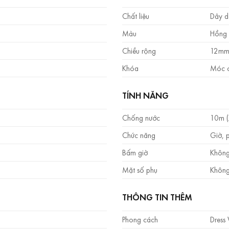
Chất liệu
Dây d
Màu
Hồng
Chiều rộng
12m
Khóa
Móc c
TÍNH NĂNG
Chống nước
10m (
Chức năng
Giờ, p
Bấm giờ
Không
Mặt số phụ
Không
THÔNG TIN THÊM
Phong cách
Dress