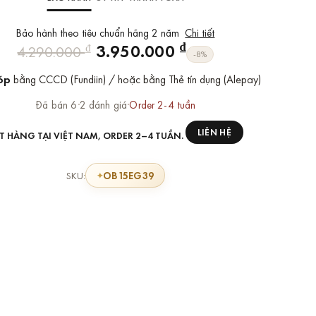
Bảo hành theo tiêu chuẩn hãng 2 năm
Chi tiết
Giá
Giá
₫
3.950.000
₫
4.290.000
-8%
gốc
hiện
óp
bằng CCCD (Fundiin) / hoặc bằng Thẻ tín dụng (Alepay)
là:
tại
4.290.000 ₫.
là:
Đã bán 6
·
2 đánh giá
·
Order 2-4 tuần
3.950.000 ₫.
LIÊN HỆ
T HÀNG TẠI VIỆT NAM, ORDER 2–4 TUẦN.
OB15EG39
SKU: