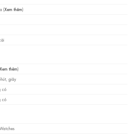
a (
Xem thêm
)
m
ài
Xem thêm
)
hút, giây
 có
 có
 Watches