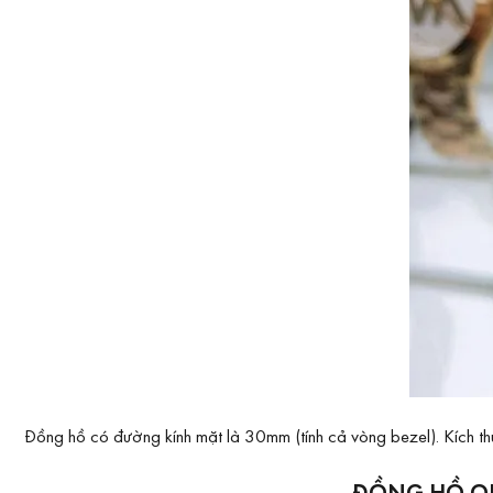
Đồng hồ có đường kính mặt là 30mm (tính cả vòng bezel). Kích thư
ĐỒNG HỒ OL