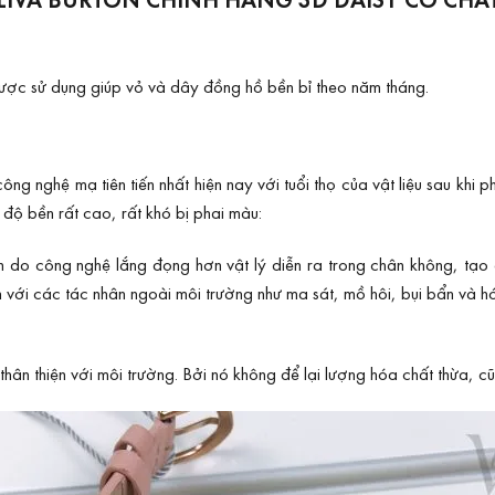
được sử dụng giúp vỏ và dây đồng hồ bền bỉ theo năm tháng.
nghệ mạ tiên tiến nhất hiện nay với tuổi thọ của vật liệu sau khi 
ộ bền rất cao, rất khó bị phai màu:
 do công nghệ lắng đọng hơn vật lý diễn ra trong chân không, tạo 
 với các tác nhân ngoài môi trường như ma sát, mồ hôi, bụi bẩn và h
n thiện với môi trường. Bởi nó không để lại lượng hóa chất thừa, cũn