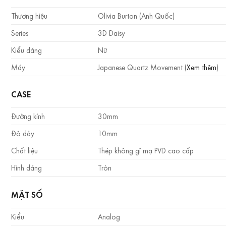
Thương hiệu
Olivia Burton (Anh Quốc)
Series
3D Daisy
Kiểu dáng
Nữ
Máy
Japanese Quartz Movement (
Xem thêm
)
CASE
Đường kính
30mm
Độ dày
10mm
Chất liệu
Thép không gỉ mạ PVD cao cấp
Hình dáng
Tròn
MẶT SỐ
Kiểu
Analog