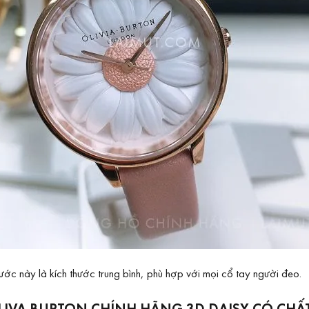
ớc này là kích thước trung bình, phù hợp với mọi cổ tay người đeo.
IVA BURTON CHÍNH HÃNG 3D DAISY CÓ CHẤ