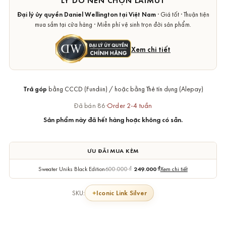
LÝ DO NÊN CHỌN LAIMUT
Đại lý ủy quyền Daniel Wellington tại Việt Nam
· Giá tốt · Thuận tiện
mua sắm tại cửa hàng · Miễn phí vệ sinh trọn đời sản phẩm.
Xem chi tiết
Trả góp
bằng CCCD (Fundiin) / hoặc bằng Thẻ tín dụng (Alepay)
Đã bán 86
·
Order 2-4 tuần
Sản phẩm này đã hết hàng hoặc không có sẵn.
ƯU ĐÃI MUA KÈM
Sweater Uniks Black Edition
600.000
₫
249.000
₫
Xem chi tiết
Iconic Link Silver
SKU: