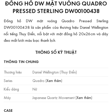
ĐỒNG HỒ DW MẶT VUÔNG QUADRO
PRESSED STERLING DW00100438
Đồng hồ DW mặt vuông Quadro Pressed Sterling
DW00100438 là sản phẩm của thương hiệu Daniel Wellington
nổi tiếng Thụy Điển, nổi bật với mặt đồng hồ 20x26cm và dây
đeo mắt lưới màu bạc thanh lịch.
THÔNG SỐ KỸ THUẬT
THÔNG TIN CHUNG
Thương hiệu
Daniel Wellington (Thụy Điển)
Series
Quadro (
Xem thêm
)
Kiểu dáng
Nữ
Máy
Japanese Quartz Movement (
Xem thêm
)
CASE