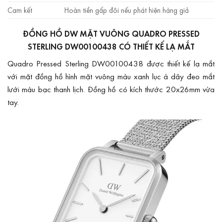
Cam kết
Hoàn tiền gấp đôi nếu phát hiện hàng giả
ĐỒNG HỒ DW MẶT VUÔNG QUADRO PRESSED
STERLING DW00100438 CÓ THIẾT KẾ LẠ MẮT
Quadro Pressed Sterling DW00100438 được thiết kế lạ mắt
với mặt đồng hồ hình mặt vuông màu xanh lục à dây đeo mắt
lưới màu bạc thanh lịch. Đồng hồ có kích thước 20x26mm vừa
tay.