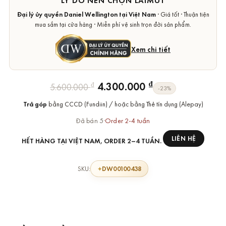
LÝ DO NÊN CHỌN LAIMUT
Đại lý ủy quyền Daniel Wellington tại Việt Nam
· Giá tốt · Thuận tiện
mua sắm tại cửa hàng · Miễn phí vệ sinh trọn đời sản phẩm.
Xem chi tiết
Giá
Giá
₫
4.300.000
₫
5.600.000
-23%
gốc
hiện
Trả góp
bằng CCCD (Fundiin) / hoặc bằng Thẻ tín dụng (Alepay)
là:
tại
5.600.000 ₫.
là:
Đã bán 5
·
Order 2-4 tuần
4.300.000 ₫.
LIÊN HỆ
HẾT HÀNG TẠI VIỆT NAM, ORDER 2–4 TUẦN.
DW00100438
SKU: