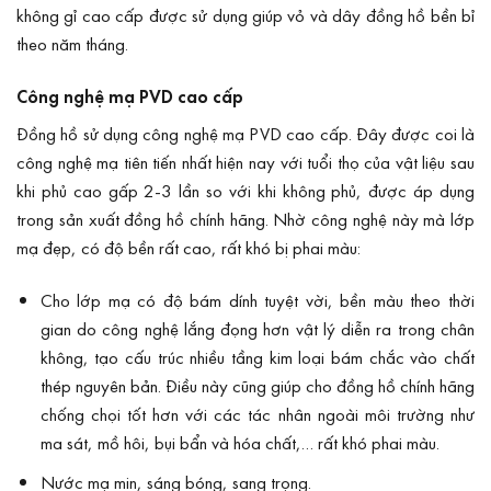
không gỉ cao cấp được sử dụng giúp vỏ và dây đồng hồ bền bỉ
theo năm tháng.
Công nghệ mạ PVD cao cấp
Đồng hồ sử dụng công nghệ mạ PVD cao cấp. Đây được coi là
công nghệ mạ tiên tiến nhất hiện nay với tuổi thọ của vật liệu sau
khi phủ cao gấp 2-3 lần so với khi không phủ, được áp dụng
trong sản xuất đồng hồ chính hãng. Nhờ công nghệ này mà lớp
mạ đẹp, có độ bền rất cao, rất khó bị phai màu:
Cho lớp mạ có độ bám dính tuyệt vời, bền màu theo thời
gian do công nghệ lắng đọng hơn vật lý diễn ra trong chân
không, tạo cấu trúc nhiều tầng kim loại bám chắc vào chất
thép nguyên bản. Điều này cũng giúp cho đồng hồ chính hãng
chống chọi tốt hơn với các tác nhân ngoài môi trường như
ma sát, mồ hôi, bụi bẩn và hóa chất,… rất khó phai màu.
Nước mạ mịn, sáng bóng, sang trọng.