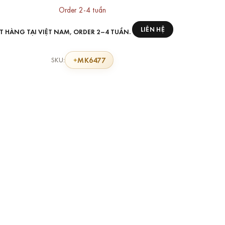
Order 2-4 tuần
LIÊN HỆ
T HÀNG TẠI VIỆT NAM, ORDER 2–4 TUẦN.
MK6477
SKU: