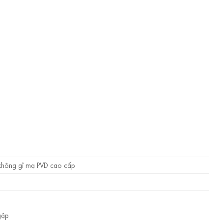
không gỉ mạ PVD cao cấp
m
gập