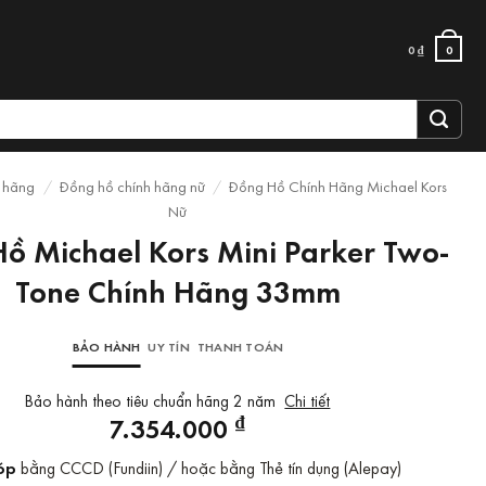
0
₫
0
 hãng
/
Đồng hồ chính hãng nữ
/
Đồng Hồ Chính Hãng Michael Kors
Nữ
ồ Michael Kors Mini Parker Two-
Tone Chính Hãng 33mm
BẢO HÀNH
UY TÍN
THANH TOÁN
Bảo hành theo tiêu chuẩn hãng 2 năm
Chi tiết
₫
7.354.000
óp
bằng CCCD (Fundiin) / hoặc bằng Thẻ tín dụng (Alepay)