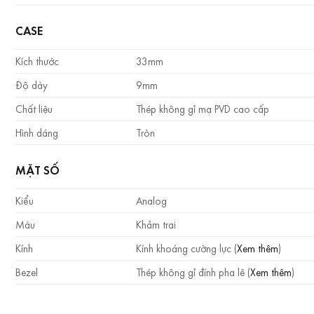
CASE
Kích thước
33mm
Độ dày
9mm
Chất liệu
Thép không gỉ mạ PVD cao cấp
Hình dáng
Tròn
MẶT SỐ
Kiểu
Analog
Màu
Khảm trai
Kính
Kính khoáng cường lực (
Xem thêm
)
Bezel
Thép không gỉ đính pha lê (
Xem thêm
)