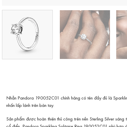
Nhẫn Pandora 190052C01 chính hãng có tên đầy đủ là Sparkling So
nhấn lấp lánh trên bàn tay.
Sản phẩm được hoàn thiện thủ công trên nền Sterling Silver sáng 
cổ điển, Pandora Sparkling Solitaire Ring 190052C01 phù hợp đ