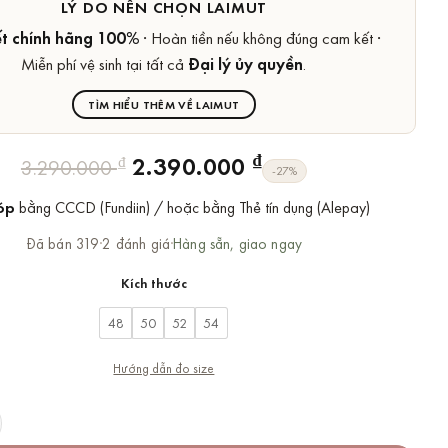
LÝ DO NÊN CHỌN LAIMUT
t chính hãng 100%
· Hoàn tiền nếu không đúng cam kết ·
Miễn phí vệ sinh tại tất cả
Đại lý ủy quyền
.
TÌM HIỂU THÊM VỀ LAIMUT
Giá
Giá
₫
2.390.000
₫
3.290.000
-27%
gốc
hiện
óp
bằng CCCD (Fundiin) / hoặc bằng Thẻ tín dụng (Alepay)
là:
tại
3.290.000 ₫.
là:
Đã bán 319
·
2 đánh giá
·
Hàng sẵn, giao ngay
2.390.000 ₫.
Kích thước
48
50
52
54
Hướng dẫn đo size
 190052C01 Sparkling Solitaire Ring số lượng