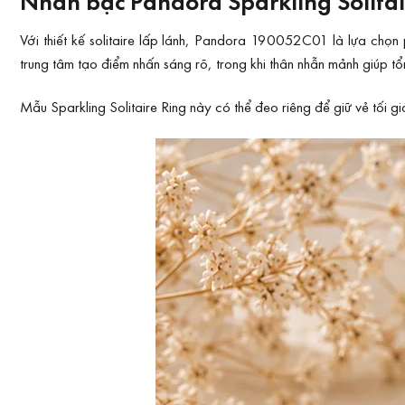
Nhẫn bạc Pandora Sparkling Solitai
Với thiết kế solitaire lấp lánh, Pandora 190052C01 là lựa chọn
trung tâm tạo điểm nhấn sáng rõ, trong khi thân nhẫn mảnh giúp tổn
Mẫu Sparkling Solitaire Ring này có thể đeo riêng để giữ vẻ tối g