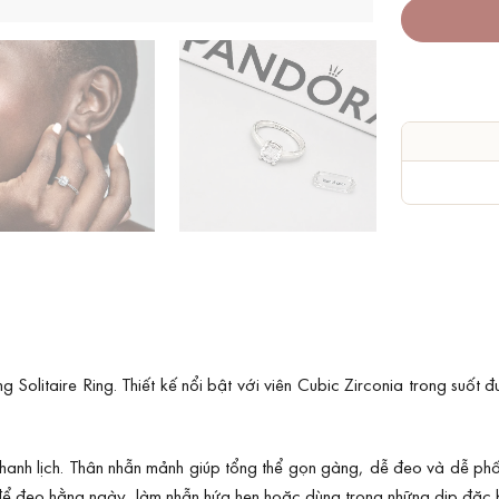
litaire Ring. Thiết kế nổi bật với viên Cubic Zirconia trong suốt đ
thanh lịch. Thân nhẫn mảnh giúp tổng thể gọn gàng, dễ đeo và dễ phối 
ể đeo hằng ngày, làm nhẫn hứa hẹn hoặc dùng trong những dịp đặc b