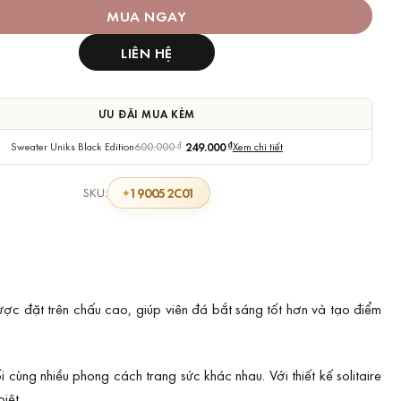
MUA NGAY
LIÊN HỆ
ƯU ĐÃI MUA KÈM
Sweater Uniks Black Edition
600.000
₫
249.000
₫
Xem chi tiết
190052C01
SKU:
ược đặt trên chấu cao, giúp viên đá bắt sáng tốt hơn và tạo điểm
cùng nhiều phong cách trang sức khác nhau. Với thiết kế solitaire
iệt.