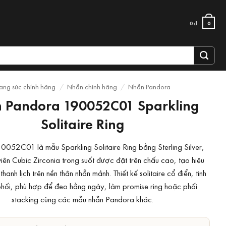
0
₫
0
rang sức chính hãng
/
Nhẫn chính hãng
/
Nhẫn Pandora
 Pandora 190052C01 Sparkling
Solitaire Ring
052C01 là mẫu Sparkling Solitaire Ring bằng Sterling Silver,
viên Cubic Zirconia trong suốt được đặt trên chấu cao, tạo hiệu
thanh lịch trên nền thân nhẫn mảnh. Thiết kế solitaire cổ điển, tinh
phối, phù hợp để đeo hằng ngày, làm promise ring hoặc phối
stacking cùng các mẫu nhẫn Pandora khác.