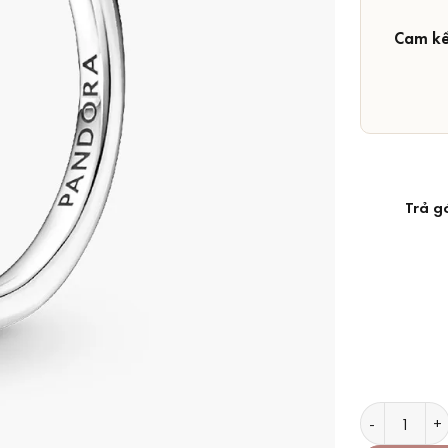
Cam kế
Trả g
Nhẫn Pandora