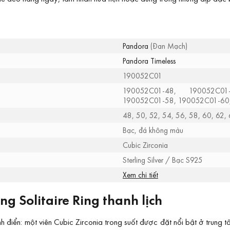
Pandora
(Đan Mạch)
Pandora Timeless
190052C01
190052C01-48, 190052C01
190052C01-58, 190052C01-60
48, 50, 52, 54, 56, 58, 60, 62,
Bạc, đá không màu
Cubic Zirconia
Sterling Silver / Bạc S925
Xem chi tiết
 Solitaire Ring thanh lịch
điển: một viên Cubic Zirconia trong suốt được đặt nổi bật ở trung tâ