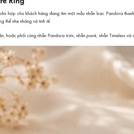
re Ring
 phù hợp cho khách hàng đang tìm một mẫu nhẫn bạc Pandora thanh l
g thể nhẹ nhàng và tinh tế.
iản, hoặc phối cùng nhẫn Pandora trơn, nhẫn pavé, nhẫn Timeless và c