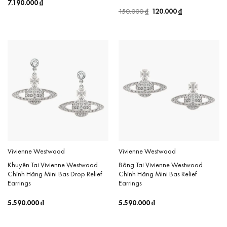
7.190.000
₫
Giá
120.000
₫
Giá
150.000
₫
gốc
hiện
là:
tại
150.000 ₫.
là:
120.000 ₫.
Vivienne Westwood
Vivienne Westwood
Khuyên Tai Vivienne Westwood
Bông Tai Vivienne Westwood
Chính Hãng Mini Bas Drop Relief
Chính Hãng Mini Bas Relief
Earrings
Earrings
5.590.000
₫
5.590.000
₫