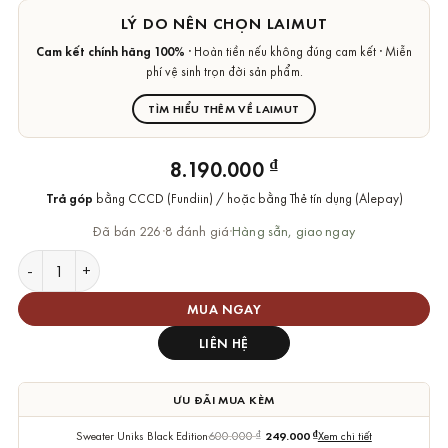
LÝ DO NÊN CHỌN LAIMUT
Cam kết chính hãng 100%
· Hoàn tiền nếu không đúng cam kết · Miễn
phí vệ sinh trọn đời sản phẩm.
TÌM HIỂU THÊM VỀ LAIMUT
₫
8.190.000
Trả góp
bằng CCCD (Fundiin) / hoặc bằng Thẻ tín dụng (Alepay)
Đã bán 226
·
8 đánh giá
·
Hàng sẵn, giao ngay
Vòng Cổ Vivienne Westwood Chính Hãng Mini Bas Relief Pearl
MUA NGAY
LIÊN HỆ
ƯU ĐÃI MUA KÈM
Sweater Uniks Black Edition
600.000
₫
249.000
₫
Xem chi tiết