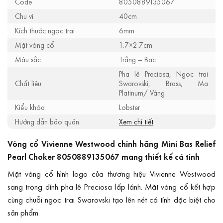
Code
8050889135067
Chu vi
40cm
Kích thước ngọc trai
6mm
Mặt vòng cổ
1.7×2.7cm
Màu sắc
Trắng – Bạc
Pha lê Preciosa, Ngọc trai
Chất liệu
Swarovski, Brass, Mạ
Platinum/ Vàng
Kiểu khóa
Lobster
Hướng dẫn bảo quản
Xem chi tiết
Vòng cổ Vivienne Westwood chính hãng Mini Bas Relief
Pearl Choker 8050889135067 mang thiết kế cá tính
Mặt vòng cổ hình logo của thương hiệu Vivienne Westwood
sang trọng đính pha lê Preciosa lấp lánh. Mặt vòng cổ kết hợp
cùng chuỗi ngọc trai Swarovski tạo lên nét cá tính đặc biệt cho
sản phẩm.