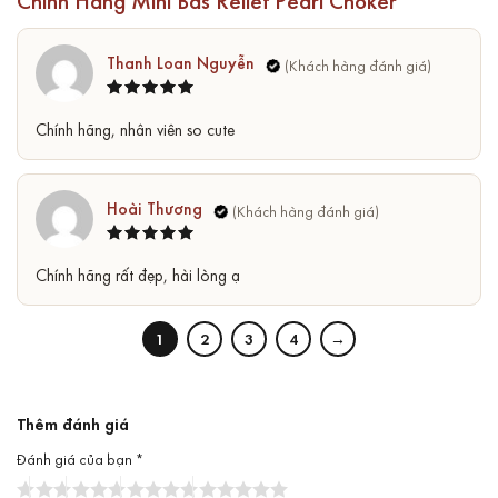
Thanh Loan Nguyễn
Được xếp
5
Chính hãng, nhân viên so cute
hạng
5
sao
Hoài Thương
Được xếp
5
Chính hãng rất đẹp, hài lòng ạ
hạng
5
sao
1
2
3
4
→
Thêm đánh giá
Đánh giá của bạn
*