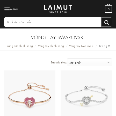
Bỏ
0
qua
nội
Tìm
dung
kiếm:
VÒNG TAY SWAROVSKI
Trang sức chính hãng
Vòng tay chính hãng
Vòng tay Swarovski
Trang 2
/
/
/