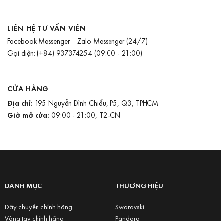
LIÊN HỆ TƯ VẤN VIÊN
Facebook Messenger
Zalo Messenger
(24/7)
Gọi điện:
(+84) 937374254
(09:00 - 21:00)
CỬA HÀNG
Địa chỉ:
195 Nguyễn Đình Chiểu, P5, Q3, TPHCM
Giờ mở cửa:
09:00 - 21:00, T2-CN
DANH MỤC
THƯƠNG HIỆU
Dây chuyền chính hãng
Swarovski
Vòng tay chính hãng
Pandora