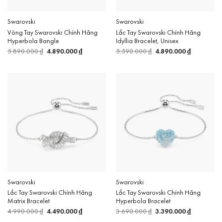
Swarovski
Swarovski
Vòng Tay Swarovski Chính Hãng
Lắc Tay Swarovski Chính Hãng
Hyperbola Bangle
Idyllia Bracelet, Unisex
5.890.000
₫
Giá
4.890.000
₫
Giá
5.590.000
₫
Giá
4.890.000
₫
Giá
gốc
hiện
gốc
hiện
là:
tại
là:
tại
5.890.000 ₫.
là:
5.590.000 ₫.
là:
4.890.000 ₫.
4.890.000 
Swarovski
Swarovski
Lắc Tay Swarovski Chính Hãng
Lắc Tay Swarovski Chính Hãng
Matrix Bracelet
Hyperbola Bracelet
4.990.000
₫
Giá
4.490.000
₫
Giá
3.690.000
₫
Giá
3.390.000
₫
Giá
gốc
hiện
gốc
hiện