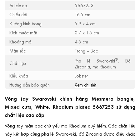
Article no.
5667253
Chiều dài
16.5 cm
Đường kính trong
5.9 x 4 cm
Kích thước mặt
0.7 x 1.5 cm
Khoảng mở
4.5 cm
Màu sắc
Trắng – Bạc
®
Pha lê Swarovski
, Đá
Chất liệu
Zirconia, mạ Rhodium
Kiểu khóa
Lobster
Hướng dẫn bảo quản
Xem chi tiết
Vòng tay Swarovski chính hãng Mesmera bangle,
Mixed cuts, White, Rhodium plated 5667253 sử dụng
chất liệu cao cấp
Vòng tay màu bạc chủ yếu mạ Rhodium quý hiếm. Các chất liệu
này kết hợp cùng pha lê Swarovski, đá Zirconia được điêu khắc