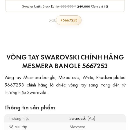
Sweater Uniks Black Edition
600.000
₫
249.000
₫
Xem chi tiết
5667253
SKU:
VÒNG TAY SWAROVSKI CHÍNH HÃNG
MESMERA BANGLE 5667253
Vòng tay Mesmera bangle, Mixed cuts, White, Rhodium plated
5667253 chính hãng là chiếc vòng tay sang trọng đến từ
thương hiệu Swarovski.
Thông tin sản phẩm
Thương hiệu
Swarovski
(Áo)
Bộ sưu tập
Mesmera