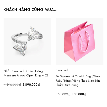
KHÁCH HÀNG CŨNG MUA…
Swarovski
Nhẫn Swarovski Chính Hãng
Mesmera Attract Open Ring – 52
Túi Swarovski Chính Hãng (Giao
Màu Trắng/Hồng Theo Size Sản
Giá
3.890.000
₫
Giá
4.490.000
₫
Phẩm Đặt Chung)
gốc
hiện
là:
tại
Giá
100.000
₫
Giá
160.000
₫
4.490.000 ₫.
là:
gốc
hiện
3.890.000 ₫.
là:
tại
160.000 ₫.
là: