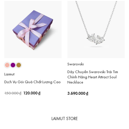
100.000 ₫.
Swarovski
Dây Chuyền Swarovski Trái Tim
Laimut
Chính Hãng Heart Attract Soul
Dịch Vụ Gói Quà Chất Lượng Cao
Necklace
Giá
120.000
₫
Giá
3.690.000
₫
150.000
₫
gốc
hiện
là:
tại
150.000 ₫.
là:
120.000 ₫.
LAIMUT STORE