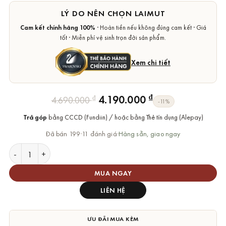
LÝ DO NÊN CHỌN LAIMUT
Cam kết chính hãng 100%
· Hoàn tiền nếu không đúng cam kết · Giá
tốt · Miễn phí vệ sinh trọn đời sản phẩm.
Xem chi tiết
Giá
Giá
₫
4.190.000
₫
4.690.000
-11%
gốc
hiện
Trả góp
bằng CCCD (Fundiin) / hoặc bằng Thẻ tín dụng (Alepay)
là:
tại
4.690.000 ₫.
là:
Đã bán 199
·
11 đánh giá
·
Hàng sẵn, giao ngay
4.190.000 ₫.
Vòng Tay Swarovski Chính Hãng Mesmera Bangle số lượng
MUA NGAY
LIÊN HỆ
ƯU ĐÃI MUA KÈM