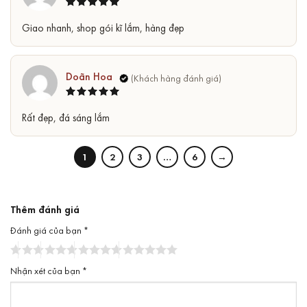
Được xếp
5
Giao nhanh, shop gói kĩ lắm, hàng đẹp
hạng
5
sao
Doãn Hoa
Được xếp
5
Rất đẹp, đá sáng lắm
hạng
5
sao
1
2
3
…
6
→
Thêm đánh giá
Đánh giá của bạn
*
Nhận xét của bạn
*