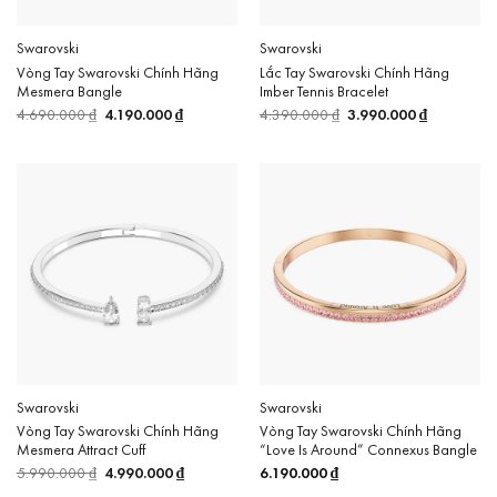
Swarovski
Swarovski
Vòng Tay Swarovski Chính Hãng
Lắc Tay Swarovski Chính Hãng
Mesmera Bangle
Imber Tennis Bracelet
4.690.000
₫
Giá
4.190.000
₫
Giá
4.390.000
₫
Giá
3.990.000
₫
Giá
gốc
hiện
gốc
hiện
là:
tại
là:
tại
4.690.000 ₫.
là:
4.390.000 ₫.
là:
4.190.000 ₫.
3.990.000 
Swarovski
Swarovski
Vòng Tay Swarovski Chính Hãng
Vòng Tay Swarovski Chính Hãng
Mesmera Attract Cuff
“Love Is Around” Connexus Bangle
5.990.000
₫
Giá
4.990.000
₫
Giá
6.190.000
₫
gốc
hiện