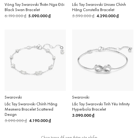
Vòng Tay Swarovski Thiên Nga Đôi
Lắc Tay Swarovski Unisex Chính
Black Swan Bracelet
Hãng Constella Bracelet
6.190.000
₫
Giá
5.090.000
₫
Giá
5.590.000
₫
Giá
4.290.000
₫
Giá
gốc
hiện
gốc
hiện
là:
tại
là:
tại
6.190.000 ₫.
là:
5.590.000 ₫.
là:
5.090.000 ₫.
4.290.000 
Swarovski
Swarovski
Lắc Tay Swarovski Chính Hãng
Lắc Tay Swarovski Tình Yêu Infinity
Mesmera Bracelet Scattered
Hyperbola Bracelet
Design
3.090.000
₫
5.090.000
₫
Giá
4.190.000
₫
Giá
gốc
hiện
là:
tại
5.090.000 ₫.
là:
4.190.000 ₫.