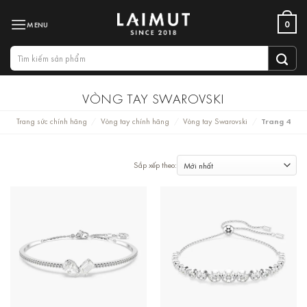
Bỏ
0
qua
nội
Tìm
dung
kiếm:
VÒNG TAY SWAROVSKI
Trang sức chính hãng
Vòng tay chính hãng
Vòng tay Swarovski
Trang 4
/
/
/