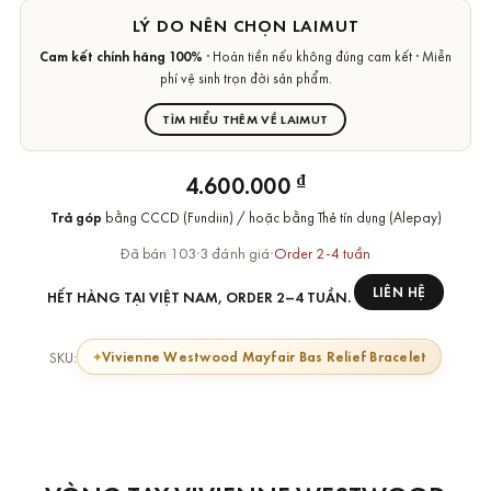
LÝ DO NÊN CHỌN LAIMUT
Cam kết chính hãng 100%
· Hoàn tiền nếu không đúng cam kết · Miễn
phí vệ sinh trọn đời sản phẩm.
TÌM HIỂU THÊM VỀ LAIMUT
₫
4.600.000
Trả góp
bằng CCCD (Fundiin) / hoặc bằng Thẻ tín dụng (Alepay)
Đã bán 103
·
3 đánh giá
·
Order 2-4 tuần
LIÊN HỆ
HẾT HÀNG TẠI VIỆT NAM, ORDER 2–4 TUẦN.
Vivienne Westwood Mayfair Bas Relief Bracelet
SKU: