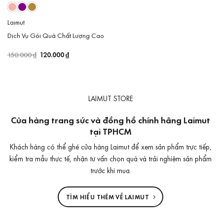
Laimut
Dịch Vụ Gói Quà Chất Lượng Cao
Giá
120.000
₫
Giá
150.000
₫
gốc
hiện
là:
tại
150.000 ₫.
là:
120.000 ₫.
LAIMUT STORE
Cửa hàng trang sức và đồng hồ chính hãng Laimut
tại TPHCM
Khách hàng có thể ghé cửa hàng Laimut để xem sản phẩm trực tiếp,
kiểm tra mẫu thực tế, nhận tư vấn chọn quà và trải nghiệm sản phẩm
trước khi mua.
TÌM HIỂU THÊM VỀ LAIMUT