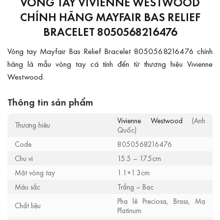
VÒNG TAY VIVIENNE WESTWOOD
CHÍNH HÃNG MAYFAIR BAS RELIEF
BRACELET 8050568216476
Vòng tay Mayfair Bas Relief Bracelet 8050568216476 chính
hãng là mẫu vòng tay cá tính đến từ thương hiệu Vivienne
Westwood.
Thông tin sản phẩm
Vivienne Westwood
(Anh
Thương hiệu
Quốc)
Code
8050568216476
Chu vi
15.5 – 17.5cm
Mặt vòng tay
1.1×1.3cm
Màu sắc
Trắng – Bạc
Pha lê Preciosa, Brass, Mạ
Chất liệu
Platinum