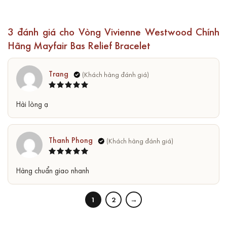
3 đánh giá cho
Vòng Vivienne Westwood Chính
Hãng Mayfair Bas Relief Bracelet
Trang
Được xếp
5
Hài lòng ạ
hạng
5
sao
Thanh Phong
Được xếp
5
Hàng chuẩn giao nhanh
hạng
5
sao
1
2
→