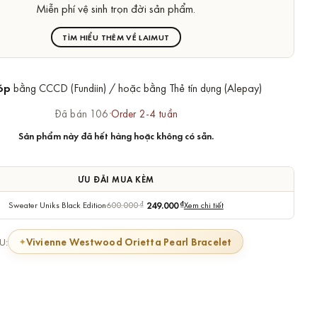
Miễn phí vệ sinh trọn đời sản phẩm.
TÌM HIỂU THÊM VỀ LAIMUT
óp
bằng CCCD (Fundiin) / hoặc bằng Thẻ tín dụng (Alepay)
Đã bán 106
·
Order 2-4 tuần
Sản phẩm này đã hết hàng hoặc không có sẵn.
ƯU ĐÃI MUA KÈM
Sweater Uniks Black Edition
600.000
₫
249.000
₫
Xem chi tiết
Vivienne Westwood Orietta Pearl Bracelet
U: