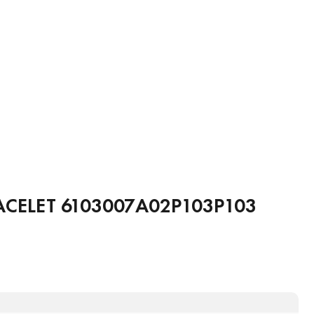
CELET 6103007A02P103P103