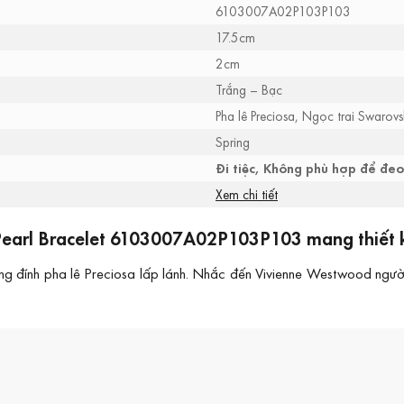
6103007A02P103P103
17.5cm
2cm
Trắng – Bạc
Pha lê Preciosa, Ngọc trai Swarovs
Spring
Đi tiệc, Không phù hợp để đe
Xem chi tiết
earl Bracelet 6103007A02P103P103 mang thiết k
ng đính pha lê Preciosa lấp lánh. Nhắc đến Vivienne Westwood ngườ