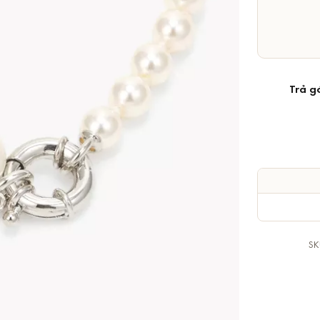
Trả g
SK