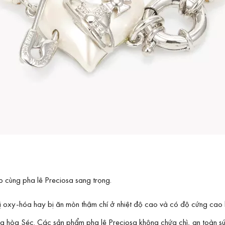
 cùng pha lê Preciosa sang trọng.
t ít bị oxy-hóa hay bị ăn mòn thậm chí ở nhiệt độ cao và có độ cứng 
g hòa Séc. Các sản phẩm pha lê Preciosa không chứa chì, an toàn s