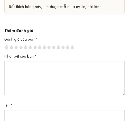
Được xếp
Rất thích hãng này, tìm được chỗ mua uy tín, hài lòng
5
hạng
5
sao
Thêm đánh giá
Đánh giá của bạn
*
Nhận xét của bạn
*
Tên
*