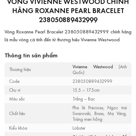
VÒNG VIVIENNE WESTWOOD CHÍNH
HÃNG ROXANNE PEARL BRACELET
238050889432999
Vòng Roxanne Pearl Bracelet 238050889432999 chính hãng
là mẫu vòng cá tính đến từ thương hiệu Vivienne Westwood.
Thông tin sản phẩm
Vivienne Westwood
(Anh
Thương hiệu
Quốc)
Code
238050889432999
Chu vi
15.5 – 17.5cm
Màu sắc
Trắng – Bạc
Pha lê Preciosa, Ngọc trai
Chất liệu
Swarovski, Brass, Mạ Vàng,
Tráng men hồng
Kiểu khóa
Lobster