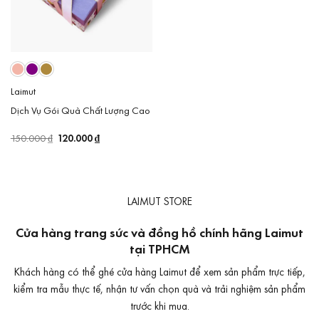
Laimut
Dịch Vụ Gói Quà Chất Lượng Cao
Giá
120.000
₫
Giá
150.000
₫
gốc
hiện
là:
tại
150.000 ₫.
là:
120.000 ₫.
LAIMUT STORE
Cửa hàng trang sức và đồng hồ chính hãng Laimut
tại TPHCM
Khách hàng có thể ghé cửa hàng Laimut để xem sản phẩm trực tiếp,
kiểm tra mẫu thực tế, nhận tư vấn chọn quà và trải nghiệm sản phẩm
trước khi mua.