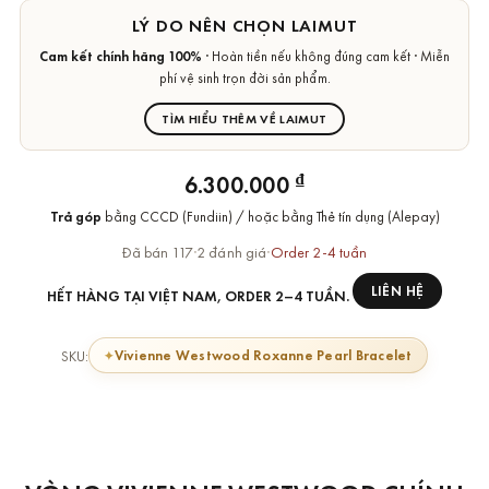
LÝ DO NÊN CHỌN LAIMUT
Cam kết chính hãng 100%
· Hoàn tiền nếu không đúng cam kết · Miễn
phí vệ sinh trọn đời sản phẩm.
TÌM HIỂU THÊM VỀ LAIMUT
₫
6.300.000
Trả góp
bằng CCCD (Fundiin) / hoặc bằng Thẻ tín dụng (Alepay)
Đã bán 117
·
2 đánh giá
·
Order 2-4 tuần
LIÊN HỆ
HẾT HÀNG TẠI VIỆT NAM, ORDER 2–4 TUẦN.
Vivienne Westwood Roxanne Pearl Bracelet
SKU: