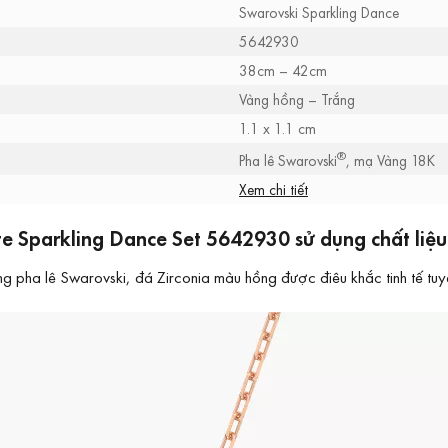
Swarovski Sparkling Dance
5642930
38cm – 42cm
Vàng hồng – Trắng
1.1 x 1.1 cm
®
Pha lê Swarovski
, mạ Vàng 18K
Xem chi tiết
te Sparkling Dance Set 5642930 sử dụng chất liệu
 pha lê Swarovski, đá Zirconia màu hồng được điêu khắc tinh tế tuy