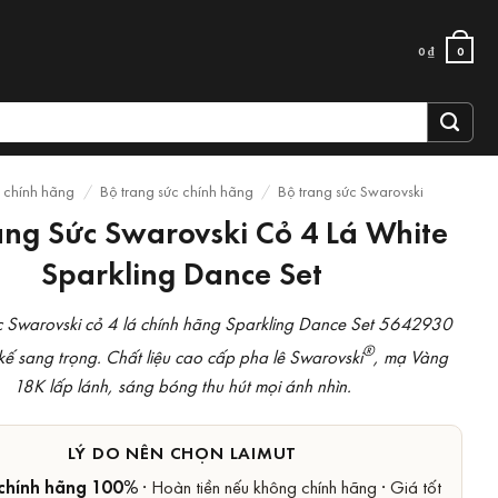
0
₫
0
c chính hãng
/
Bộ trang sức chính hãng
/
Bộ trang sức Swarovski
ang Sức Swarovski Cỏ 4 Lá White
Sparkling Dance Set
c Swarovski cỏ 4 lá chính hãng Sparkling Dance Set 5642930
®
kế sang trọng. Chất liệu cao cấp pha lê Swarovski
, mạ Vàng
18K lấp lánh, sáng bóng thu hút mọi ánh nhìn.
LÝ DO NÊN CHỌN LAIMUT
chính hãng 100%
· Hoàn tiền nếu không chính hãng · Giá tốt