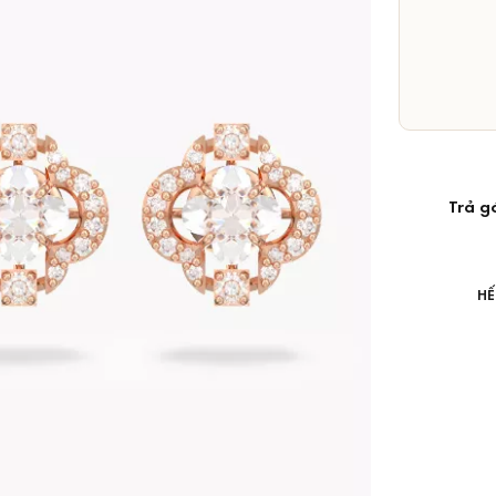
Trả g
HẾ