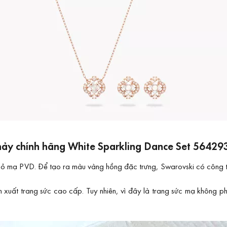
nhảy chính hãng White Sparkling Dance Set 56429
hỏ mạ PVD. Để tạo ra màu vàng hồng đặc trưng, Swarovski có công t
ất trang sức cao cấp. Tuy nhiên, vì đây là trang sức mạ không phả