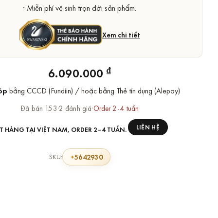
· Miễn phí vệ sinh trọn đời sản phẩm.
Xem chi tiết
₫
6.090.000
óp
bằng CCCD (Fundiin) / hoặc bằng Thẻ tín dụng (Alepay)
Đã bán 153
·
2 đánh giá
·
Order 2-4 tuần
LIÊN HỆ
T HÀNG TẠI VIỆT NAM, ORDER 2–4 TUẦN.
5642930
SKU: