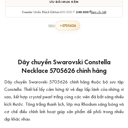
ƯU ĐÃI MUA KÈM
Sweater Uniks Black Edition
600.000
₫
249.000
₫
Xem chi tiết
5705626
SKU:
Dây chuyền Swarovski Constella
Necklace 5705626 chính hãng
Dây chuyền Swarovski 5705626 chính hãng thuộc bộ sưu tập
Constella. Thiết kế lấy cảm hứng từ vẻ đẹp lấp lánh của những vì
sao, kết hợp crystal pearl trắng cùng các viên đá bắt sáng nhiều
kích thước. Tông trắng thanh lịch, lớp mạ Rhodium sáng bóng và
cơ chế điều chỉnh linh hoạt giúp sản phẩm dễ phối trong nhiều
dịp khác nhau.