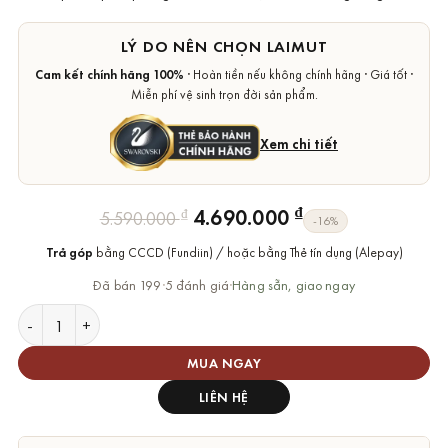
LÝ DO NÊN CHỌN LAIMUT
Cam kết chính hãng 100%
· Hoàn tiền nếu không chính hãng · Giá tốt ·
Miễn phí vệ sinh trọn đời sản phẩm.
Xem chi tiết
Giá
Giá
₫
4.690.000
₫
5.590.000
-16%
gốc
hiện
Trả góp
bằng CCCD (Fundiin) / hoặc bằng Thẻ tín dụng (Alepay)
là:
tại
5.590.000 ₫.
là:
Đã bán 199
·
5 đánh giá
·
Hàng sẵn, giao ngay
4.690.000 ₫.
Dây Chuyền Swarovski Constella Necklace Chính Hãng số lượn
MUA NGAY
LIÊN HỆ