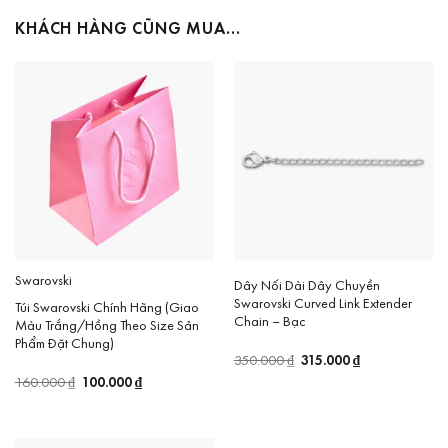
KHÁCH HÀNG CŨNG MUA…
Swarovski
Dây Nối Dài Dây Chuyền
Swarovski Curved Link Extender
Túi Swarovski Chính Hãng (Giao
Chain – Bạc
Màu Trắng/Hồng Theo Size Sản
Phẩm Đặt Chung)
Giá
315.000
₫
Giá
350.000
₫
gốc
hiện
Giá
100.000
₫
Giá
160.000
₫
là:
tại
gốc
hiện
350.000 ₫.
là:
là:
tại
315.000 ₫.
160.000 ₫.
là:
100.000 ₫.