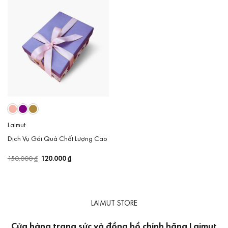
Laimut
Dịch Vụ Gói Quà Chất Lượng Cao
Giá
120.000
₫
Giá
150.000
₫
gốc
hiện
là:
tại
150.000 ₫.
là:
120.000 ₫.
LAIMUT STORE
Cửa hàng trang sức và đồng hồ chính hãng Laimut