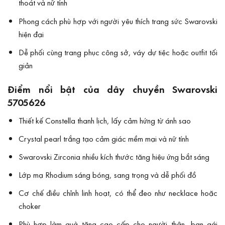
thoát và nữ tính
Phong cách phù hợp với người yêu thích trang sức Swarovski
hiện đại
Dễ phối cùng trang phục công sở, váy dự tiệc hoặc outfit tối
giản
Điểm nổi bật của dây chuyền Swarovski
5705626
Thiết kế Constella thanh lịch, lấy cảm hứng từ ánh sao
Crystal pearl trắng tạo cảm giác mềm mại và nữ tính
Swarovski Zirconia nhiều kích thước tăng hiệu ứng bắt sáng
Lớp mạ Rhodium sáng bóng, sang trọng và dễ phối đồ
Cơ chế điều chỉnh linh hoạt, có thể đeo như necklace hoặc
choker
Phù hợp làm quà tặng cao cấp cho người thân, bạn gái