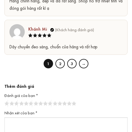
Hàng chính hãng, đẹp và đá rất sáng. Shop hỗ trợ nhiệt tình và
sao
đóng gói hàng rất kĩ ạ
Khánh Mi
Được xếp
5
Dây chuyền đeo sáng, chuẩn của hãng và rất hợp
hạng
5
sao
1
2
3
→
Thêm đánh giá
Đánh giá của bạn
*
Nhận xét của bạn
*