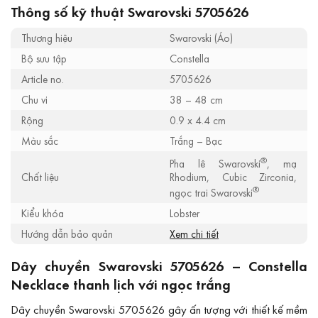
Thông số kỹ thuật Swarovski 5705626
Thương hiệu
Swarovski (Áo)
Bộ sưu tập
Constella
Article no.
5705626
Chu vi
38 – 48 cm
Rộng
0.9 x 4.4 cm
Màu sắc
Trắng – Bạc
®
Pha lê Swarovski
, mạ
Chất liệu
Rhodium, Cubic Zirconia,
®
ngọc trai Swarovski
Kiểu khóa
Lobster
Hướng dẫn bảo quản
Xem chi tiết
Dây chuyền Swarovski 5705626 – Constella
Necklace thanh lịch với ngọc trắng
Dây chuyền Swarovski 5705626 gây ấn tượng với thiết kế mềm