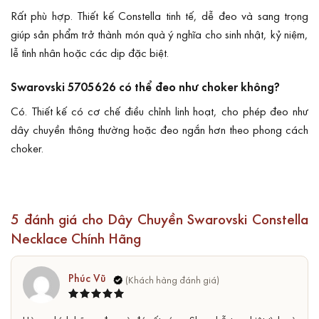
Rất phù hợp. Thiết kế Constella tinh tế, dễ đeo và sang trọng
giúp sản phẩm trở thành món quà ý nghĩa cho sinh nhật, kỷ niệm,
lễ tình nhân hoặc các dịp đặc biệt.
Swarovski 5705626 có thể đeo như choker không?
Có. Thiết kế có cơ chế điều chỉnh linh hoạt, cho phép đeo như
dây chuyền thông thường hoặc đeo ngắn hơn theo phong cách
choker.
5 đánh giá cho
Dây Chuyền Swarovski Constella
Necklace Chính Hãng
Phúc Vũ
Được xếp
5
hạng
5