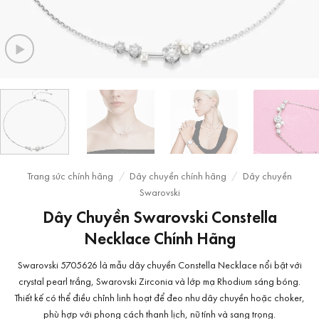
Trang sức chính hãng
/
Dây chuyền chính hãng
/
Dây chuyền
Swarovski
Dây Chuyền Swarovski Constella
Necklace Chính Hãng
Swarovski 5705626 là mẫu dây chuyền Constella Necklace nổi bật với
crystal pearl trắng, Swarovski Zirconia và lớp mạ Rhodium sáng bóng.
Thiết kế có thể điều chỉnh linh hoạt để đeo như dây chuyền hoặc choker,
phù hợp với phong cách thanh lịch, nữ tính và sang trọng.