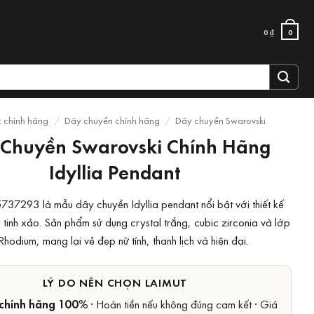
0
₫
0
c chính hãng
/
Dây chuyền chính hãng
/
Dây chuyền Swarovski
Chuyền Swarovski Chính Hãng
Idyllia Pendant
737293 là mẫu dây chuyền Idyllia pendant nổi bật với thiết kế
 tinh xảo. Sản phẩm sử dụng crystal trắng, cubic zirconia và lớp
hodium, mang lại vẻ đẹp nữ tính, thanh lịch và hiện đại.
LÝ DO NÊN CHỌN LAIMUT
chính hãng 100%
· Hoàn tiền nếu không đúng cam kết · Giá