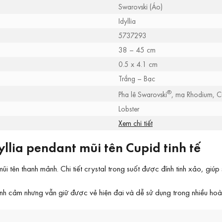
Swarovski (Áo)
Idyllia
5737293
38 – 45 cm
0.5 x 4.1 cm
Trắng – Bạc
®
Pha lê Swarovski
, mạ Rhodium, C
Lobster
Xem chi tiết
llia pendant mũi tên Cupid tinh tế
ên thanh mảnh. Chi tiết crystal trong suốt được đính tinh xảo, giúp
tình cảm nhưng vẫn giữ được vẻ hiện đại và dễ sử dụng trong nhiều hoà