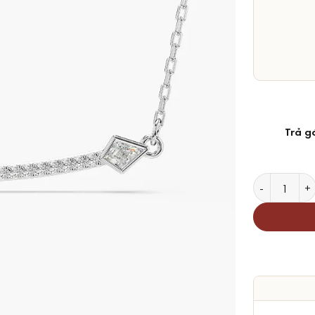
Trả g
Dây Chuyền S