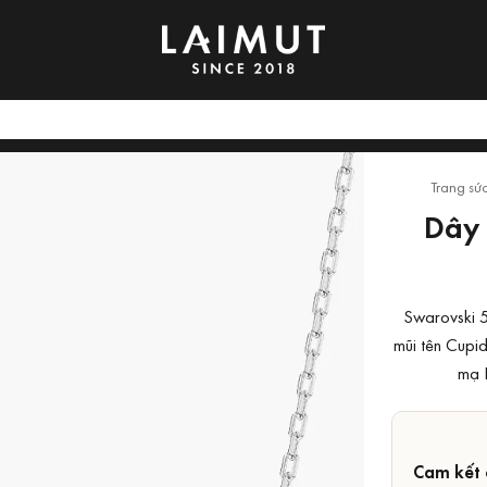
Trang sứ
Dây 
Swarovski 5
mũi tên Cupid
mạ R
Cam kết 