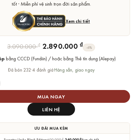
tốt · Miễn phí vệ sinh trọn đời sản phẩm.
Xem chi tiết
Giá
Giá
₫
2.890.000
₫
3.090.000
-6%
gốc
hiện
óp
bằng CCCD (Fundiin) / hoặc bằng Thẻ tín dụng (Alepay)
là:
tại
3.090.000 ₫.
là:
Đã bán 232
·
4 đánh giá
·
Hàng sẵn, giao ngay
2.890.000 ₫.
warovski Chính Hãng Idyllia Pendant số lượng
MUA NGAY
LIÊN HỆ
ƯU ĐÃI MUA KÈM
Sweater Uniks Black Edition
600.000
₫
249.000
₫
Xem chi tiết