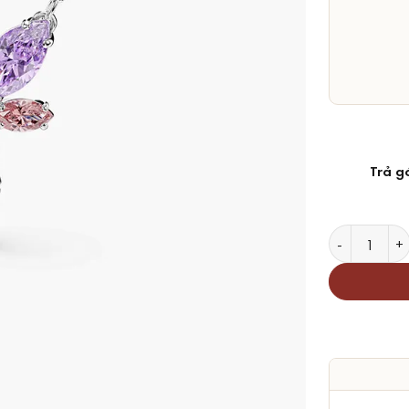
Trả g
Dây Chuyền 