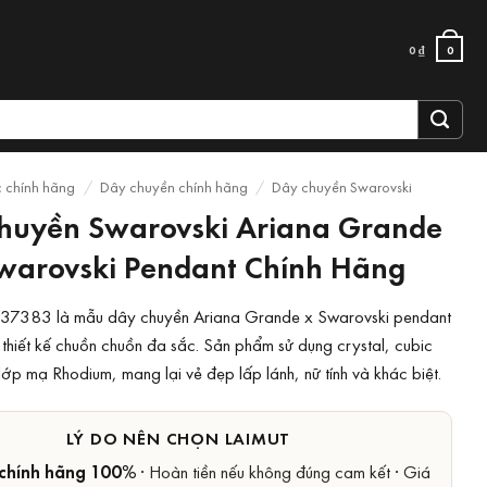
0
₫
0
c chính hãng
/
Dây chuyền chính hãng
/
Dây chuyền Swarovski
huyền Swarovski Ariana Grande
warovski Pendant Chính Hãng
37383 là mẫu dây chuyền Ariana Grande x Swarovski pendant
i thiết kế chuồn chuồn đa sắc. Sản phẩm sử dụng crystal, cubic
lớp mạ Rhodium, mang lại vẻ đẹp lấp lánh, nữ tính và khác biệt.
LÝ DO NÊN CHỌN LAIMUT
chính hãng 100%
· Hoàn tiền nếu không đúng cam kết · Giá