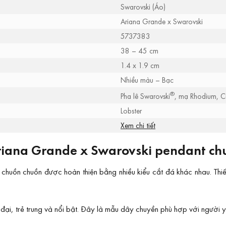
Swarovski (Áo)
Ariana Grande x Swarovski
5737383
38 – 45 cm
1.4 x 1.9 cm
Nhiều màu – Bạc
®
Pha lê Swarovski
, mạ Rhodium, C
Lobster
Xem chi tiết
iana Grande x Swarovski pendant ch
uồn chuồn được hoàn thiện bằng nhiều kiểu cắt đá khác nhau. Thiết
i, trẻ trung và nổi bật. Đây là mẫu dây chuyền phù hợp với người yê