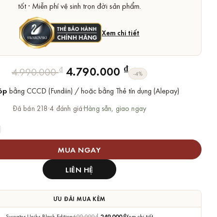
tốt · Miễn phí vệ sinh trọn đời sản phẩm.
Xem chi tiết
Giá
Giá
₫
4.790.000
₫
4.990.000
-4%
gốc
hiện
óp
bằng CCCD (Fundiin) / hoặc bằng Thẻ tín dụng (Alepay)
là:
tại
4.990.000 ₫.
là:
Đã bán 218
·
4 đánh giá
·
Hàng sẵn, giao ngay
4.790.000 ₫.
Swarovski Ariana Grande x Swarovski Pendant Chính Hãng số lư
MUA NGAY
LIÊN HỆ
ƯU ĐÃI MUA KÈM
Sweater Uniks Black Edition
600.000
₫
249.000
₫
Xem chi tiết