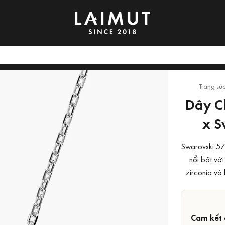
Trang sứ
Dây C
x S
Swarovski 57
nổi bật vớ
zirconia và 
Cam kết 