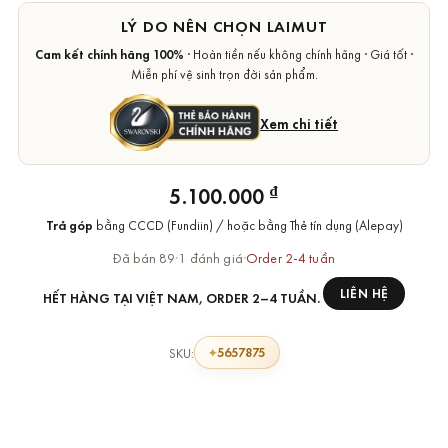
LÝ DO NÊN CHỌN LAIMUT
Cam kết chính hãng 100%
· Hoàn tiền nếu không chính hãng · Giá tốt ·
Miễn phí vệ sinh trọn đời sản phẩm.
Xem chi tiết
₫
5.100.000
Trả góp
bằng CCCD (Fundiin) / hoặc bằng Thẻ tín dụng (Alepay)
Đã bán 89
·
1 đánh giá
·
Order 2-4 tuần
LIÊN HỆ
HẾT HÀNG TẠI VIỆT NAM, ORDER 2–4 TUẦN.
5657875
SKU: