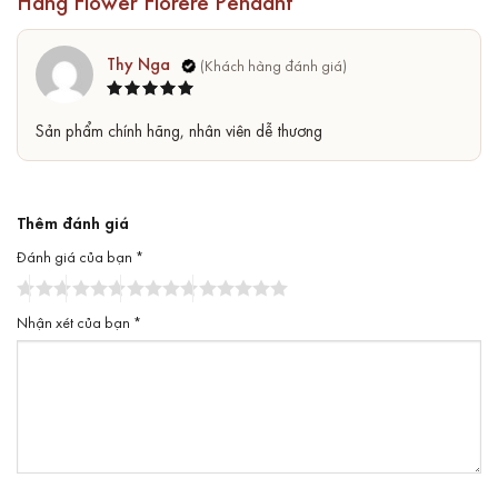
Hãng Flower Florere Pendant
Thy Nga
Được xếp
5
Sản phẩm chính hãng, nhân viên dễ thương
hạng
5
sao
Thêm đánh giá
Đánh giá của bạn
*
Nhận xét của bạn
*