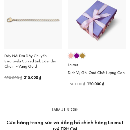
Dây Nối Dài Dây Chuyền
Swarovski Curved Link Extender
Laimut
Chain – Vàng Gold
Dịch Vụ Gói Quà Chất Lượng Cao
Giá
315.000
₫
Giá
350.000
₫
gốc
hiện
Giá
120.000
₫
Giá
150.000
₫
là:
tại
gốc
hiện
350.000 ₫.
là:
là:
tại
315.000 ₫.
150.000 ₫.
là:
120.000 ₫.
LAIMUT STORE
Cửa hàng trang sức và đồng hồ chính hãng Laimut
tại TPHCM