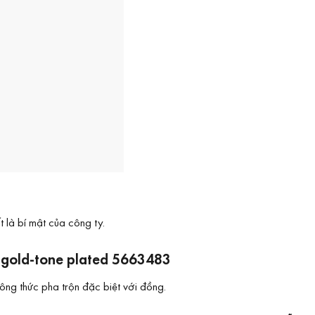
 là bí mật của công ty.
e gold-tone plated 5663483
ng thức pha trộn đặc biệt với đồng.