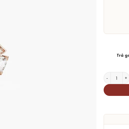
Trả g
Dây Chuyền 