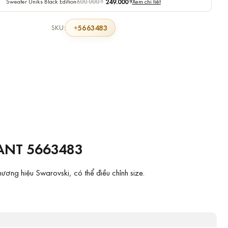
Sweater Uniks Black Edition
600.000
₫
249.000
₫
Xem chi tiết
5663483
SKU:
ANT 5663483
ơng hiệu Swarovski, có thể điều chỉnh size.