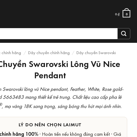
0
₫
0
c chính hãng
/
Dây chuyền chính hãng
/
Dây chuyền Swarovski
Chuyền Swarovski Lông Vũ Nice
Pendant
 Swarovski lông vũ Nice pendant, Feather, White, Rose gold-
d 5663483 mang thiết kế trẻ trung. Chất liệu cao cấp pha lê
®
, mạ vàng 18K sang trọng, sáng bóng thu hút mọi ánh nhìn.
LÝ DO NÊN CHỌN LAIMUT
chính hãng 100%
· Hoàn tiền nếu không đúng cam kết · Giá