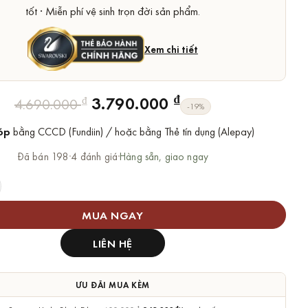
tốt · Miễn phí vệ sinh trọn đời sản phẩm.
Xem chi tiết
Giá
Giá
₫
3.790.000
₫
4.690.000
-19%
gốc
hiện
óp
bằng CCCD (Fundiin) / hoặc bằng Thẻ tín dụng (Alepay)
là:
tại
4.690.000 ₫.
là:
Đã bán 198
·
4 đánh giá
·
Hàng sẵn, giao ngay
3.790.000 ₫.
Swarovski Lông Vũ Nice Pendant số lượng
MUA NGAY
LIÊN HỆ
ƯU ĐÃI MUA KÈM