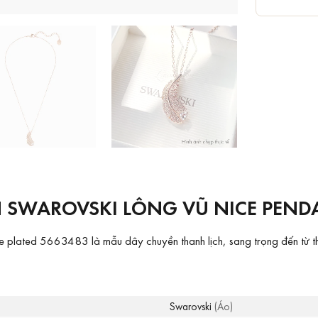
 SWAROVSKI LÔNG VŨ NICE PEND
 plated 5663483 là mẫu dây chuyền thanh lịch, sang trọng đến từ thư
Swarovski
(Áo)