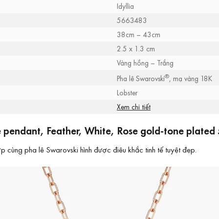
Idyllia
5663483
38cm – 43cm
2.5 x 1.3 cm
Vàng hồng – Trắng
®
Pha lê Swarovski
, mạ vàng 18K
Lobster
Xem chi tiết
 pendant, Feather, White, Rose gold-tone plated
 cùng pha lê Swarovski hình được điêu khắc tinh tế tuyệt đẹp.