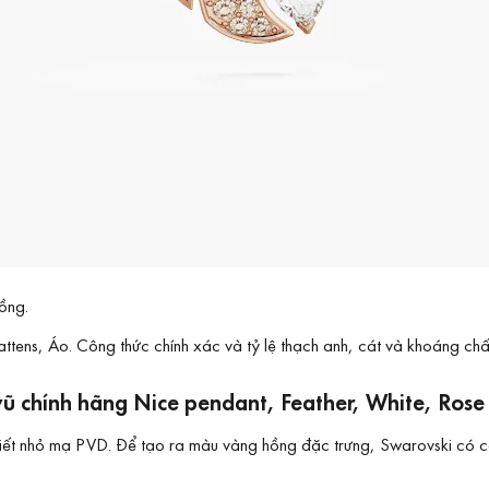
ồng.
tens, Áo. Công thức chính xác và tỷ lệ thạch anh, cát và khoáng chất
vũ chính hãng Nice pendant, Feather, White, Ros
iết nhỏ mạ PVD. Để tạo ra màu vàng hồng đặc trưng, Swarovski có cô