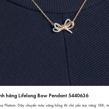
hính hãng Lifelong Bow Pendant 5440636
mạ Platium. Dây chuyền màu vàng hồng thì chủ yếu mạ vàng 18K, mộ