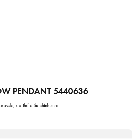
OW PENDANT 5440636
vski, có thể điều chỉnh size.