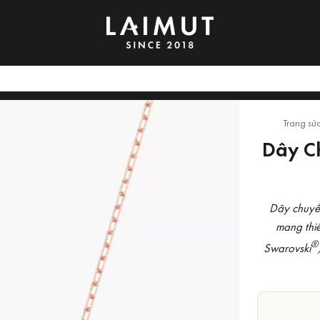
Trang sứ
Dây C
Dây chuyề
mang thiế
®
Swarovski