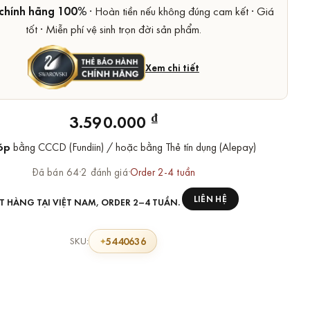
chính hãng 100%
· Hoàn tiền nếu không đúng cam kết · Giá
tốt · Miễn phí vệ sinh trọn đời sản phẩm.
Xem chi tiết
₫
3.590.000
óp
bằng CCCD (Fundiin) / hoặc bằng Thẻ tín dụng (Alepay)
Đã bán 64
·
2 đánh giá
·
Order 2-4 tuần
LIÊN HỆ
T HÀNG TẠI VIỆT NAM, ORDER 2–4 TUẦN.
5440636
SKU: