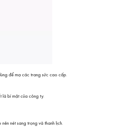
 dùng để mạ các trang sức cao cấp.
 là bí mật của công ty.
nên nét sang trọng và thanh lịch.