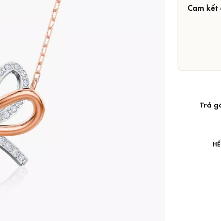
Cam kết 
Trả g
HẾ