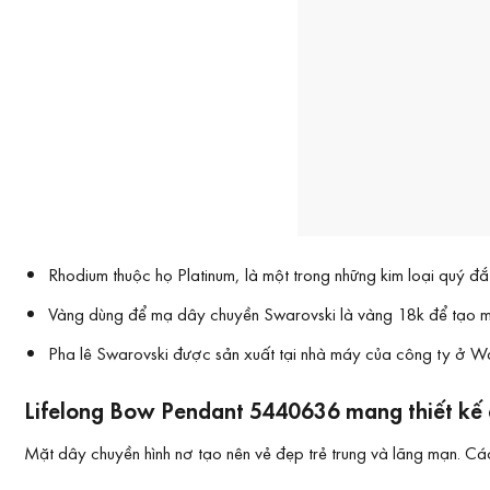
Rhodium thuộc họ Platinum, là một trong những kim loại quý 
Vàng dùng để mạ dây chuyền Swarovski là vàng 18k để tạo 
Pha lê Swarovski được sản xuất tại nhà máy của công ty ở Wat
Lifelong Bow Pendant 5440636 mang thiết kế 
Mặt dây chuyền hình nơ tạo nên vẻ đẹp trẻ trung và lãng mạn. Các n