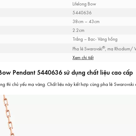
Lifelong Bow
5440636
38cm – 43cm
2.2cm
Trắng – Bạc- Vàng hồng
®
Pha lê Swarovski
, mạ Rhodium/ 
Xem chi tiết
 Bow Pendant 5440636 sử dụng chất liệu cao cấp
hì chủ yếu mạ vàng. Chất liệu này kết hợp cùng pha lê Swarovski đư