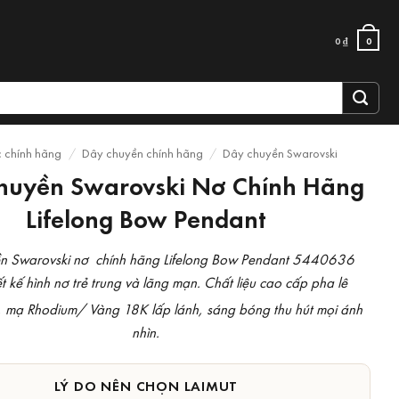
0
₫
0
c chính hãng
/
Dây chuyền chính hãng
/
Dây chuyền Swarovski
huyền Swarovski Nơ Chính Hãng
Lifelong Bow Pendant
n Swarovski nơ chính hãng Lifelong Bow Pendant 5440636
t kế hình nơ trẻ trung và lãng mạn. Chất liệu cao cấp pha lê
, mạ Rhodium/ Vàng 18K lấp lánh, sáng bóng thu hút mọi ánh
nhìn.
LÝ DO NÊN CHỌN LAIMUT