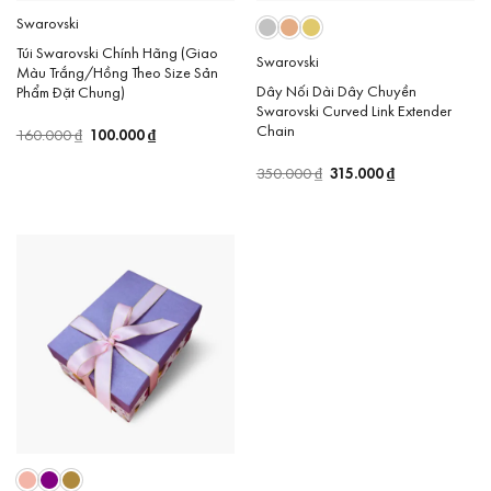
Swarovski
Túi Swarovski Chính Hãng (Giao
Swarovski
Màu Trắng/Hồng Theo Size Sản
Dây Nối Dài Dây Chuyền
Phẩm Đặt Chung)
Swarovski Curved Link Extender
Chain
Giá
100.000
₫
Giá
160.000
₫
gốc
hiện
là:
tại
Giá
315.000
₫
Giá
350.000
₫
160.000 ₫.
là:
gốc
hiện
100.000 ₫.
là:
tại
350.000 ₫.
là:
315.000 ₫.