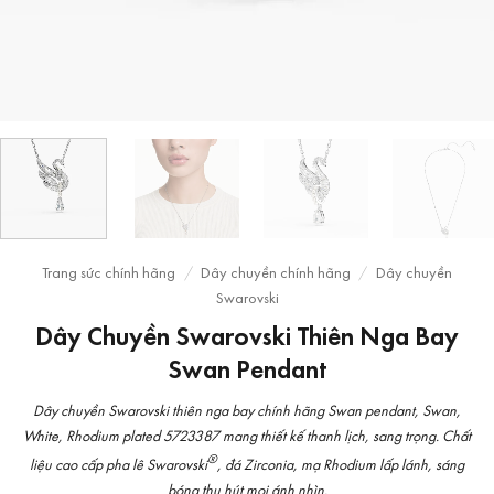
Trang sức chính hãng
/
Dây chuyền chính hãng
/
Dây chuyền
Swarovski
Dây Chuyền Swarovski Thiên Nga Bay
Swan Pendant
Dây chuyền Swarovski thiên nga bay chính hãng Swan pendant, Swan,
White, Rhodium plated 5723387 mang thiết kế thanh lịch, sang trọng. Chất
®
liệu cao cấp pha lê Swarovski
, đá Zirconia, mạ Rhodium lấp lánh, sáng
bóng thu hút mọi ánh nhìn.