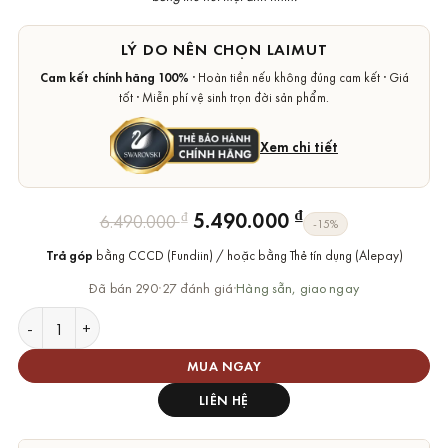
LÝ DO NÊN CHỌN LAIMUT
Cam kết chính hãng 100%
· Hoàn tiền nếu không đúng cam kết · Giá
tốt · Miễn phí vệ sinh trọn đời sản phẩm.
Xem chi tiết
Giá
Giá
₫
5.490.000
₫
6.490.000
-15%
gốc
hiện
Trả góp
bằng CCCD (Fundiin) / hoặc bằng Thẻ tín dụng (Alepay)
là:
tại
6.490.000 ₫.
là:
Đã bán 290
·
27 đánh giá
·
Hàng sẵn, giao ngay
5.490.000 ₫.
Dây Chuyền Swarovski Thiên Nga Bay Swan Pendant số lượng
MUA NGAY
LIÊN HỆ