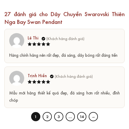
27 đánh giá cho
Dây Chuyền Swarovski Thiên
Nga Bay Swan Pendant
Lê Thi
Được xếp
5
Hàng chính hãng nên rất đẹp, đá sáng, dây bóng rất đáng tiền
hạng
5
sao
Trịnh Hiền
Được xếp
5
Mẫu mới hãng thiết kế quá đẹp, đá sáng hơn rất nhiều, đỉnh
hạng
5
sao
chóp
1
2
3
…
14
→