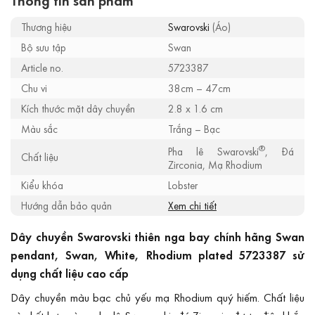
Thương hiệu
Swarovski
(Áo)
Bộ sưu tập
Swan
Article no.
5723387
Chu vi
38cm – 47cm
Kích thước mặt dây chuyền
2.8 x 1.6 cm
Màu sắc
Trắng – Bạc
®
Pha lê Swarovski
, Đá
Chất liệu
Zirconia, Mạ Rhodium
Kiểu khóa
Lobster
Hướng dẫn bảo quản
Xem chi tiết
Dây chuyền Swarovski thiên nga bay chính hãng Swan
pendant, Swan, White, Rhodium plated 5723387 sử
dụng chất liệu cao cấp
Dây chuyền màu bạc chủ yếu mạ Rhodium quý hiếm. Chất liệu