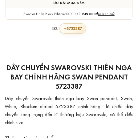
ƯU ĐÃI MUA KÈM
Sweater Uniks Black Edition
600.000
₫
249.000
₫
Xem chi tiết
5723387
SKU:
DÂY CHUYỀN SWAROVSKI THIÊN NGA
BAY CHÍNH HÃNG SWAN PENDANT
5723387
Dây chuyền Swarovski thiên nga bay Swan pendant, Swan,
White, Rhodium plated 5723387 chính hãng là chiếc dây
chuyền sang trọng đến từ thương hiệu Swarovski, có thể điều
chỉnh size.
Thông tin sản phẩm