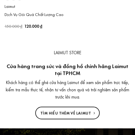
Laimut
Dịch Vụ Gói Quà Chất Lượng Cao
Giá
120.000
₫
Giá
150.000
₫
gốc
hiện
là:
tại
150.000 ₫.
là:
120.000 ₫.
LAIMUT STORE
Cửa hàng trang sức và đồng hồ chính hãng Laimut
tại TPHCM
Khách hàng có thể ghé cửa hàng Laimut để xem sản phẩm trực tiếp,
kiểm tra mẫu thực tế, nhận tư vấn chọn quà và trải nghiệm sản phẩm
trước khi mua.
TÌM HIỂU THÊM VỀ LAIMUT