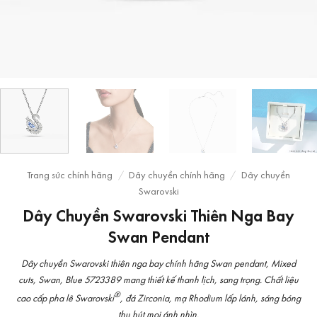
Trang sức chính hãng
/
Dây chuyền chính hãng
/
Dây chuyền
Swarovski
Dây Chuyền Swarovski Thiên Nga Bay
Swan Pendant
Dây chuyền Swarovski thiên nga bay chính hãng Swan pendant, Mixed
cuts, Swan, Blue 5723389 mang thiết kế thanh lịch, sang trọng. Chất liệu
®
cao cấp pha lê Swarovski
, đá Zirconia, mạ Rhodium lấp lánh, sáng bóng
thu hút mọi ánh nhìn.