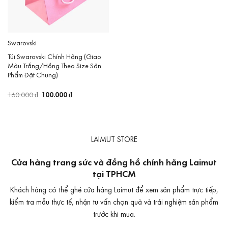
Swarovski
Túi Swarovski Chính Hãng (Giao
Màu Trắng/Hồng Theo Size Sản
Phẩm Đặt Chung)
Giá
100.000
₫
Giá
160.000
₫
gốc
hiện
là:
tại
160.000 ₫.
là:
100.000 ₫.
LAIMUT STORE
Cửa hàng trang sức và đồng hồ chính hãng Laimut
tại TPHCM
Khách hàng có thể ghé cửa hàng Laimut để xem sản phẩm trực tiếp,
kiểm tra mẫu thực tế, nhận tư vấn chọn quà và trải nghiệm sản phẩm
trước khi mua.