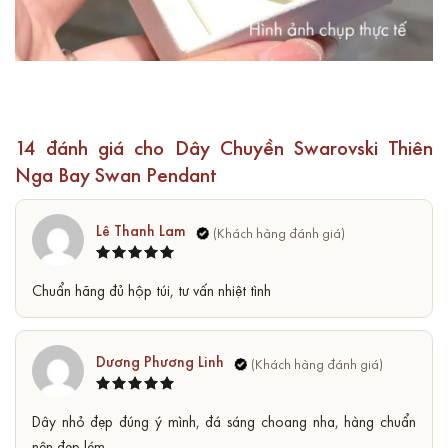
14 đánh giá cho
Dây Chuyền Swarovski Thiên
Nga Bay Swan Pendant
Lê Thanh Lam
Được xếp
5
Chuẩn hãng đủ hộp túi, tư vấn nhiệt tình
hạng
5
sao
Dương Phương Linh
Được xếp
5
Dây nhỏ đẹp đúng ý mình, đá sáng choang nha, hàng chuẩn
hạng
5
sao
nên đẹp lém