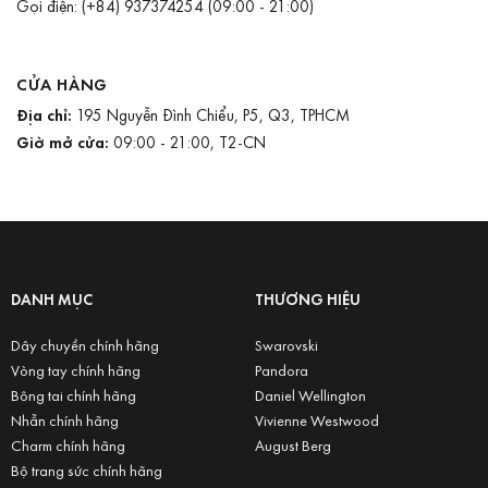
Gọi điện:
(+84) 937374254
(09:00 - 21:00)
CỬA HÀNG
Địa chỉ:
195 Nguyễn Đình Chiểu, P5, Q3, TPHCM
Giờ mở cửa:
09:00 - 21:00, T2-CN
DANH MỤC
THƯƠNG HIỆU
Dây chuyền chính hãng
Swarovski
Vòng tay chính hãng
Pandora
Bông tai chính hãng
Daniel Wellington
Nhẫn chính hãng
Vivienne Westwood
Charm chính hãng
August Berg
Bộ trang sức chính hãng