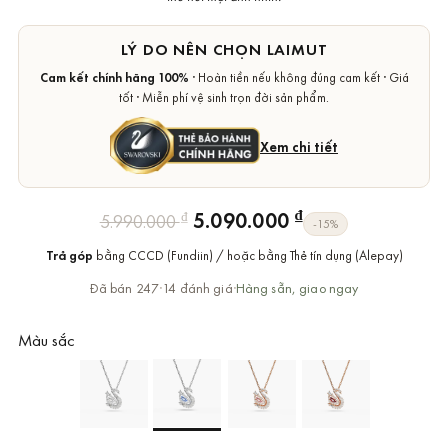
LÝ DO NÊN CHỌN LAIMUT
Cam kết chính hãng 100%
· Hoàn tiền nếu không đúng cam kết · Giá
tốt · Miễn phí vệ sinh trọn đời sản phẩm.
Xem chi tiết
Giá
Giá
₫
5.090.000
₫
5.990.000
-15%
gốc
hiện
Trả góp
bằng CCCD (Fundiin) / hoặc bằng Thẻ tín dụng (Alepay)
là:
tại
5.990.000 ₫.
là:
Đã bán 247
·
14 đánh giá
·
Hàng sẵn, giao ngay
5.090.000 ₫.
Màu sắc