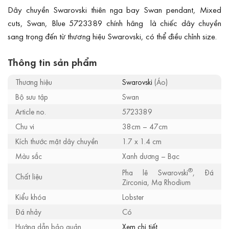
Dây chuyền Swarovski thiên nga bay Swan pendant, Mixed
cuts, Swan, Blue 5723389 chính hãng là chiếc dây chuyền
sang trọng đến từ thương hiệu Swarovski, có thể điều chỉnh size.
Thông tin sản phẩm
Thương hiệu
Swarovski
(Áo)
Bộ sưu tập
Swan
Article no.
5723389
Chu vi
38cm – 47cm
Kích thước mặt dây chuyền
1.7 x 1.4 cm
Màu sắc
Xanh dương – Bạc
®
Pha lê Swarovski
, Đá
Chất liệu
Zirconia, Mạ Rhodium
Kiểu khóa
Lobster
Đá nhảy
Có
Hướng dẫn bảo quản
Xem chi tiết