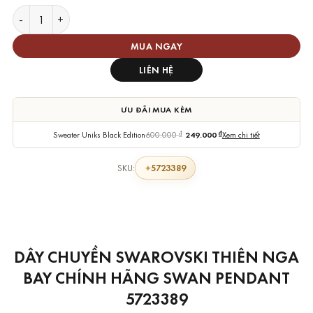
Dây Chuyền Swarovski Thiên Nga Bay Swan Pendant số lượng
MUA NGAY
LIÊN HỆ
ƯU ĐÃI MUA KÈM
Sweater Uniks Black Edition
600.000
₫
249.000
₫
Xem chi tiết
5723389
SKU:
DÂY CHUYỀN SWAROVSKI THIÊN NGA
BAY CHÍNH HÃNG SWAN PENDANT
5723389