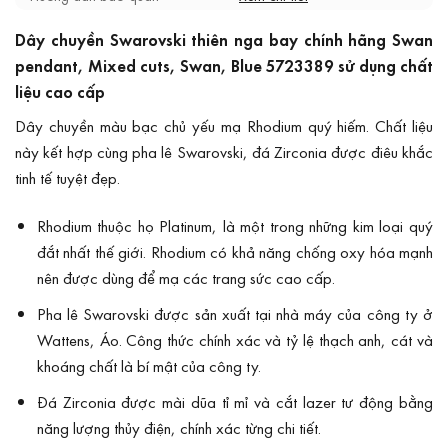
Dây chuyền Swarovski thiên nga bay chính hãng Swan
pendant, Mixed cuts, Swan, Blue 5723389 sử dụng chất
liệu cao cấp
Dây chuyền màu bạc chủ yếu mạ Rhodium quý hiếm. Chất liệu
này kết hợp cùng pha lê Swarovski, đá Zirconia được điêu khắc
tinh tế tuyệt đẹp.
Rhodium thuộc họ Platinum, là một trong những kim loại quý
đắt nhất thế giới. Rhodium có khả năng chống oxy hóa mạnh
nên được dùng để mạ các trang sức cao cấp.
Pha lê Swarovski được sản xuất tại nhà máy của công ty ở
Wattens, Áo. Công thức chính xác và tỷ lệ thạch anh, cát và
khoáng chất là bí mật của công ty.
Đá Zirconia được mài dũa tỉ mỉ và cắt lazer tư động bằng
năng lượng thủy điện, chính xác từng chi tiết.