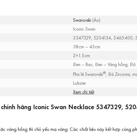
Swarovski
(Áo)
Iconic Swan
5347329, 5204134, 5465400, 
38cm – 43cm
2×1.5cm
Đen – Bạc, Đen – Vàng hồng, Đỏ
®
Pha lê Swarovski
, Đá Zirconia, 
Lobster
Xem chi tiết
 chính hãng Iconic Swan Necklace 5347329, 520
vàng hồng thì chủ yếu mạ vàng. Các chất liệu này kết hợp cùng pha 