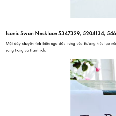
Iconic Swan Necklace 5347329, 5204134, 5465
Mặt dây chuyền hình thiên nga đặc trưng của thương hiệu tạo nên 
sang trọng và thanh lịch.