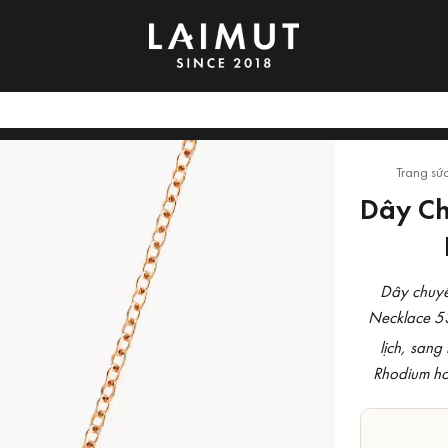
Trang sứ
Dây Ch
Dây chuyề
Necklace 5
lịch, sang
Rhodium ho