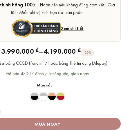
chính hãng 100%
· Hoàn tiền nếu không đúng cam kết · Giá
tốt · Miễn phí vệ sinh trọn đời sản phẩm.
Xem chi tiết
Price
₫
–
₫
3.990.000
4.190.000
-20%
range:
óp
bằng CCCD (Fundiin) / hoặc bằng Thẻ tín dụng (Alepay)
3.990.000 ₫
through
Đã bán 433
·
17 đánh giá
·
Hàng sẵn, giao ngay
4.190.000 ₫
Màu sắc
Swarovski Thiên Nga Chính Hãng Iconic Swan Pendant số lượng
MUA NGAY