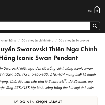
0
₫
0
c chính hãng
/
Dây chuyền chính hãng
/
Dây chuyền Swarovski
uyền Swarovski Thiên Nga Chính
Hãng Iconic Swan Pendant
n Swarovski thiên nga đen đỏ trắng chính hãng Iconic Swan
347329, 5204134, 5465400, 5187404 mang thiết kế thanh
®
 trọng. Chất liệu cao cấp pha lê Swarovski
, đá Zirconia, mạ
ặc Vàng 23K/18K lấp lánh, sáng bóng thu hút mọi ánh nhìn.
LÝ DO NÊN CHỌN LAIMUT