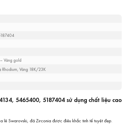
5187404
 – Vàng gold
mạ Rhodium, Vàng 18K/23K
4134, 5465400, 5187404 sử dụng chất liệu cao
lê Swarovski, đá Zirconia được điêu khắc tinh tế tuyệt đẹp.