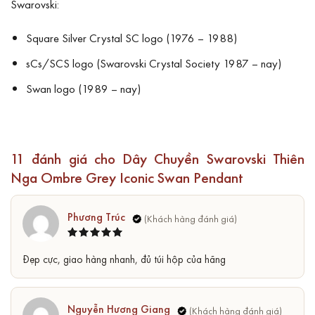
Swarovski:
Square Silver Crystal SC logo (1976 – 1988)
sCs/SCS logo (Swarovski Crystal Society 1987 – nay)
Swan logo (1989 – nay)
11 đánh giá cho
Dây Chuyền Swarovski Thiên
Nga Ombre Grey Iconic Swan Pendant
Phương Trúc
Được xếp
5
Đẹp cực, giao hàng nhanh, đủ túi hộp của hãng
hạng
5
sao
Nguyễn Hương Giang