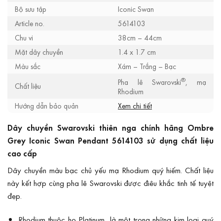
Bộ sưu tập
Iconic Swan
Article no.
5614103
Chu vi
38cm – 44cm
Mặt dây chuyền
1.4 x 1.7 cm
Màu sắc
Xám – Trắng – Bạc
®
Pha lê Swarovski
, mạ
Chất liệu
Rhodium
Hướng dẫn bảo quản
Xem chi tiết
Dây chuyền Swarovski thiên nga chính hãng Ombre
Grey Iconic Swan Pendant 5614103 sử dụng chất liệu
cao cấp
Dây chuyền màu bạc chủ yếu mạ Rhodium quý hiếm. Chất liệu
này kết hợp cùng pha lê Swarovski được điêu khắc tinh tế tuyệt
đẹp.
Rhodium thuộc họ Platinum, là một trong những kim loại quý