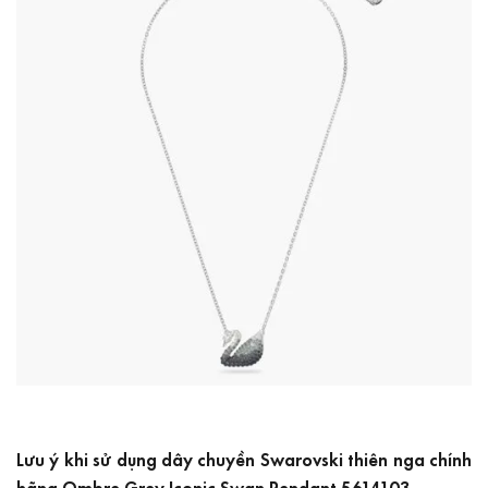
Lưu ý khi sử dụng dây chuyền Swarovski thiên nga chính
hãng Ombre Grey Iconic Swan Pendant 5614103