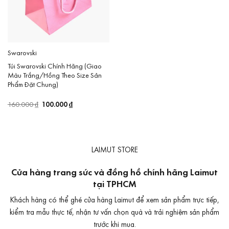
Swarovski
Túi Swarovski Chính Hãng (Giao
Màu Trắng/Hồng Theo Size Sản
Phẩm Đặt Chung)
Giá
100.000
₫
Giá
160.000
₫
gốc
hiện
là:
tại
160.000 ₫.
là:
100.000 ₫.
LAIMUT STORE
Cửa hàng trang sức và đồng hồ chính hãng Laimut
tại TPHCM
Khách hàng có thể ghé cửa hàng Laimut để xem sản phẩm trực tiếp,
kiểm tra mẫu thực tế, nhận tư vấn chọn quà và trải nghiệm sản phẩm
trước khi mua.