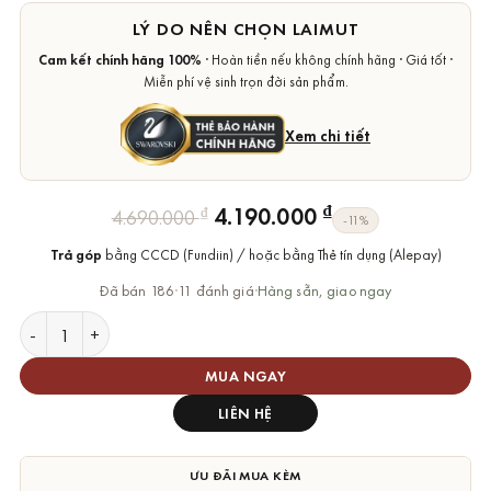
LÝ DO NÊN CHỌN LAIMUT
Cam kết chính hãng 100%
· Hoàn tiền nếu không chính hãng · Giá tốt ·
Miễn phí vệ sinh trọn đời sản phẩm.
Xem chi tiết
Giá
Giá
₫
4.190.000
₫
4.690.000
-11%
gốc
hiện
Trả góp
bằng CCCD (Fundiin) / hoặc bằng Thẻ tín dụng (Alepay)
là:
tại
4.690.000 ₫.
là:
Đã bán 186
·
11 đánh giá
·
Hàng sẵn, giao ngay
4.190.000 ₫.
Dây Chuyền Swarovski Thiên Nga Ombre Grey Iconic Swan Pe
MUA NGAY
LIÊN HỆ
ƯU ĐÃI MUA KÈM