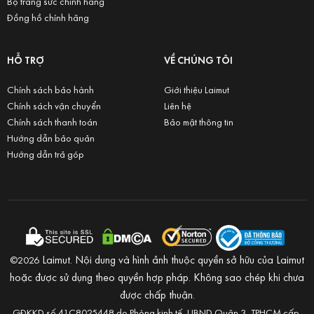
Bộ trang sức chính hãng
Đồng hồ chính hãng
HỖ TRỢ
VỀ CHÚNG TÔI
Chính sách bảo hành
Giới thiệu Laimut
Chính sách vận chuyển
Liên hệ
Chính sách thanh toán
Bảo mật thông tin
Hướng dẫn bảo quản
Hướng dẫn trả góp
Laimut. Nội dung và hình ảnh thuộc quyền sở hữu của Laimut
©2026
hoặc được sử dụng theo quyền hợp pháp. Không sao chép khi chưa
được chấp thuận.
GĐKKD số 41C8025448 do Phòng kinh tế, UBND Quận 3, TPHCM cấp.