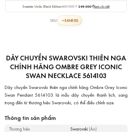
Sweater Uniks Black Edition
600.000
₫
249.000
₫
Xem chi tiết
5614103
SKU:
DÂY CHUYỀN SWAROVSKI THIÊN NGA
CHÍNH HÃNG OMBRE GREY ICONIC
SWAN NECKLACE 5614103
Dây chuyền Swarovski thiên nga chính hãng Ombre Grey Iconic
Swan Pendant 5614103 là mẫu dây chuyền thanh lịch, sang
trọng đến từ thương hiệu Swarovski, có thể điều chỉnh size.
Thông tin sản phẩm
Thương hiệu
Swarovski
(Áo)