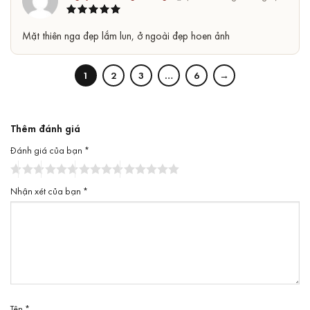
Được xếp
5
Mặt thiên nga đẹp lắm lun, ở ngoài đẹp hoen ảnh
hạng
5
sao
1
2
3
…
6
→
Thêm đánh giá
Đánh giá của bạn
*
Nhận xét của bạn
*
Tên
*