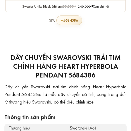
Sweater Uniks Black Edition
600.000
₫
249.000
₫
Xem chi tiết
5684386
SKU:
DÂY CHUYỀN SWAROVSKI TRÁI TIM
CHÍNH HÃNG HEART HYPERBOLA
PENDANT 5684386
Dây chuyền Swarovski trái tim chính hãng Heart Hyperbola
Pendant 5684386 là mẫu dây chuyền cá tính, sang trọng đến
từ thương hiệu Swarovski, có thể điều chỉnh size.
Thông tin sản phẩm
Thương hiệu
Swarovski
(Áo)