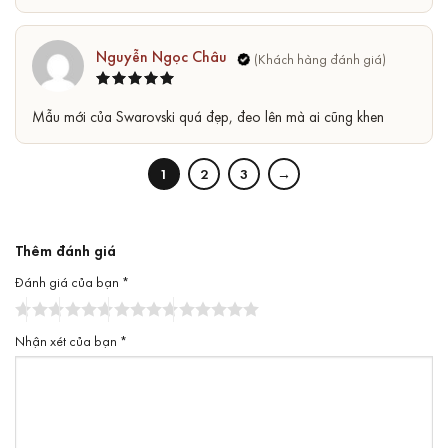
Nguyễn Ngọc Châu
Được xếp
5
Mẫu mới của Swarovski quá đẹp, đeo lên mà ai cũng khen
hạng
5
sao
1
2
3
→
Thêm đánh giá
Đánh giá của bạn
*
Nhận xét của bạn
*