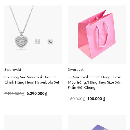
Swarovski
Swarovski
Bộ Trang Sức Swarovski Trái Tim
Túi Swarovski Chính Hãng (Giao
Chính Hãng Heart Hyperbola Set
Màu Trắng/Hồng Theo Size Sản
Phẩm Đặt Chung)
Giá
6.290.000
₫
Giá
7.190.000
₫
gốc
hiện
Giá
100.000
₫
Giá
160.000
₫
là:
tại
gốc
hiện
7.190.000 ₫.
là:
là:
tại
6.290.000 ₫.
160.000 ₫.
là:
100.000 ₫.