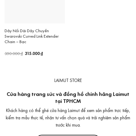
Dây Nối Dài Dây Chuyền
Swarovski Curved Link Extender
Chain – Bạc
Giá
315.000
₫
Giá
350.000
₫
gốc
hiện
là:
tại
350.000 ₫.
là:
315.000 ₫.
LAIMUT STORE
Cửa hàng trang sức và đồng hồ chính hãng Laimut
tại TPHCM
Khách hàng có thể ghé cửa hàng Laimut để xem sản phẩm trực tiếp,
kiểm tra mẫu thực tế, nhận tư vấn chọn quà và trải nghiệm sản phẩm
trước khi mua.