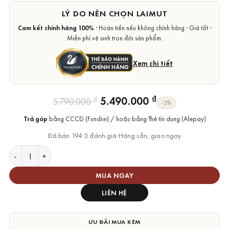
LÝ DO NÊN CHỌN LAIMUT
Cam kết chính hãng 100%
· Hoàn tiền nếu không chính hãng · Giá tốt ·
Miễn phí vệ sinh trọn đời sản phẩm.
Xem chi tiết
Giá
Giá
₫
5.490.000
₫
5.790.000
-5%
gốc
hiện
Trả góp
bằng CCCD (Fundiin) / hoặc bằng Thẻ tín dụng (Alepay)
là:
tại
5.790.000 ₫.
là:
Đã bán 194
·
5 đánh giá
·
Hàng sẵn, giao ngay
5.490.000 ₫.
Dây Chuyền Swarovski Trái Tim Chính Hãng Heart Hyperbola 
MUA NGAY
LIÊN HỆ
ƯU ĐÃI MUA KÈM