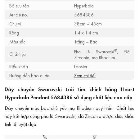
Bộ sưu tập
Hyperbola
Article no.
5684386
Chu vi
38cm – 45cm
Rộng
1.4 x 1.4 cm
Màu sắc
Trắng – Bạc
®
Pha lê Swarovski
, Đá
Chất liệu
Zirconia, mạ Rhodium
Kiểu khóa
Lobster
Hướng dẫn bảo quản
Xem chi tiết
Dây chuyền Swarovski trái tim chính hãng Heart
Hyperbola Pendant 5684386 sử dụng chất liệu cao cấp
Dây chuyền màu bạc chủ yếu mạ Rhodium quý hiếm. Chất liệu
này kết hợp cùng pha lê Swarovski, đá Zirconia được điêu khắc
tinh tế tuyệt đẹp.