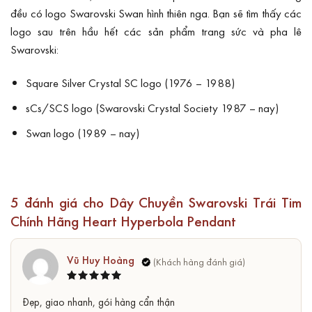
đều có logo Swarovski Swan hình thiên nga. Bạn sẽ tìm thấy các
logo sau trên hầu hết các sản phẩm trang sức và pha lê
Swarovski:
Square Silver Crystal SC logo (1976 – 1988)
sCs/SCS logo (Swarovski Crystal Society 1987 – nay)
Swan logo (1989 – nay)
5 đánh giá cho
Dây Chuyền Swarovski Trái Tim
Chính Hãng Heart Hyperbola Pendant
Vũ Huy Hoàng
Được xếp
5
Đẹp, giao nhanh, gói hàng cẩn thận
hạng
5
sao