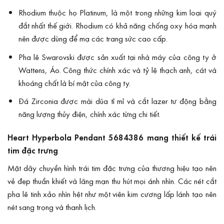
Rhodium thuộc họ Platinum, là một trong những kim loại quý
đắt nhất thế giới. Rhodium có khả năng chống oxy hóa mạnh
nên được dùng để mạ các trang sức cao cấp.
Pha lê Swarovski được sản xuất tại nhà máy của công ty ở
Wattens, Áo. Công thức chính xác và tỷ lệ thạch anh, cát và
khoáng chất là bí mật của công ty.
Đá Zirconia được mài dũa tỉ mỉ và cắt lazer tư động bằng
năng lượng thủy điện, chính xác từng chi tiết.
Heart Hyperbola Pendant 5684386 mang thiết kế trái
tim đặc trưng
Mặt dây chuyền hình trái tim đặc trưng của thương hiệu tạo nên
vẻ đẹp thuần khiết và lãng mạn thu hút mọi ánh nhìn. Các nét cắt
pha lê tinh xảo nhìn hệt như một viên kim cương lấp lánh tạo nên
nét sang trọng và thanh lịch.