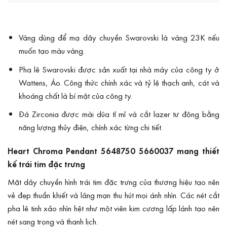
Vàng dùng để mạ dây chuyền Swarovski là vàng 23K nếu
muốn tạo màu vàng.
Pha lê Swarovski được sản xuất tại nhà máy của công ty ở
Wattens, Áo. Công thức chính xác và tỷ lệ thạch anh, cát và
khoáng chất là bí mật của công ty.
Đá Zirconia được mài dũa tỉ mỉ và cắt lazer tư động bằng
năng lượng thủy điện, chính xác từng chi tiết.
Heart Chroma Pendant 5648750 5660037 mang thiết
kế trái tim đặc trưng
Mặt dây chuyền hình trái tim đặc trưng của thương hiệu tạo nên
vẻ đẹp thuần khiết và lãng mạn thu hút mọi ánh nhìn. Các nét cắt
pha lê tinh xảo nhìn hệt như một viên kim cương lấp lánh tạo nên
nét sang trọng và thanh lịch.