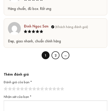
Được xếp
5
Hàng chuẩn, đủ box. Rất ưng
hạng
5
sao
Đinh Ngọc Sơn
Được xếp
5
Đẹp, giao nhanh, chuẩn chính hãng
hạng
5
sao
1
2
→
Thêm đánh giá
Đánh giá của bạn
*
Nhận xét của bạn
*