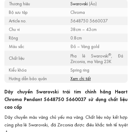
Thương hiệu
Swarovski
(Áo)
Bộ sưu tập
Chroma
Article no.
5648750 5660037
Chu vi
38cm – 43cm
Rộng
0.8cm
Màu sắc
Đỏ – Vàng gold
®
Pha lê Swarovski
, Đá
Chất liệu
Zirconia, mạ Vàng 23K
Kiểu khóa
Spring ring
Hướng dẫn bảo quản
Xem chi tiết
Dây chuyền Swarovski trái tim chính hãng Heart
Chroma Pendant 5648750 5660037 sử dụng chất liệu
cao cấp
Dây chuyền màu vàng chủ yếu mạ vàng. Chất liệu này kết hợp
cùng pha lê Swarovski, đá Zirconia được điêu khắc tinh tế tuyệt