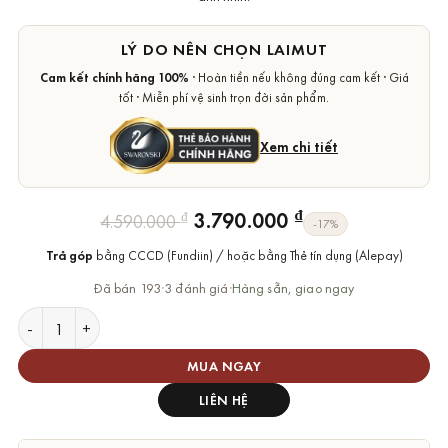
LÝ DO NÊN CHỌN LAIMUT
Cam kết chính hãng 100%
· Hoàn tiền nếu không đúng cam kết · Giá
tốt · Miễn phí vệ sinh trọn đời sản phẩm.
Xem chi tiết
Giá
Giá
₫
3.790.000
₫
4.590.000
-17%
gốc
hiện
Trả góp
bằng CCCD (Fundiin) / hoặc bằng Thẻ tín dụng (Alepay)
là:
tại
4.590.000 ₫.
là:
Đã bán 193
·
3 đánh giá
·
Hàng sẵn, giao ngay
3.790.000 ₫.
Dây Chuyền Swarovski Trái Tim Chính Hãng Heart Chroma Pen
MUA NGAY
LIÊN HỆ