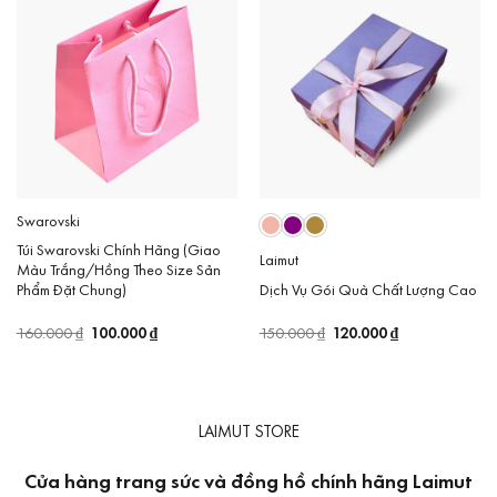
Swarovski
Túi Swarovski Chính Hãng (Giao
Laimut
Màu Trắng/Hồng Theo Size Sản
Dịch Vụ Gói Quà Chất Lượng Cao
Phẩm Đặt Chung)
Giá
120.000
₫
Giá
Giá
100.000
₫
Giá
150.000
₫
160.000
₫
gốc
hiện
gốc
hiện
là:
tại
là:
tại
150.000 ₫.
là:
160.000 ₫.
là:
120.000 ₫.
100.000 ₫.
LAIMUT STORE
Cửa hàng trang sức và đồng hồ chính hãng Laimut