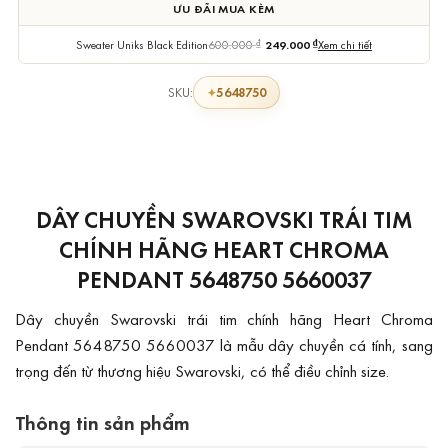
ƯU ĐÃI MUA KÈM
Sweater Uniks Black Edition
600.000
₫
249.000
₫
Xem chi tiết
5648750
SKU:
DÂY CHUYỀN SWAROVSKI TRÁI TIM
CHÍNH HÃNG HEART CHROMA
PENDANT 5648750 5660037
Dây chuyền Swarovski trái tim chính hãng Heart Chroma
Pendant 5648750 5660037 là mẫu dây chuyền cá tính, sang
trọng đến từ thương hiệu Swarovski, có thể điều chỉnh size.
Thông tin sản phẩm