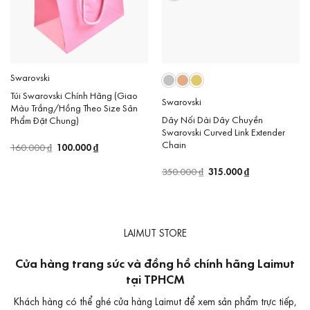
Swarovski
Túi Swarovski Chính Hãng (Giao
Swarovski
Màu Trắng/Hồng Theo Size Sản
Dây Nối Dài Dây Chuyền
Phẩm Đặt Chung)
Swarovski Curved Link Extender
Chain
Giá
100.000
₫
Giá
160.000
₫
gốc
hiện
là:
tại
Giá
315.000
₫
Giá
350.000
₫
160.000 ₫.
là:
gốc
hiện
100.000 ₫.
là:
tại
350.000 ₫.
là:
315.000 ₫.
LAIMUT STORE
Cửa hàng trang sức và đồng hồ chính hãng Laimut
tại TPHCM
Khách hàng có thể ghé cửa hàng Laimut để xem sản phẩm trực tiếp,