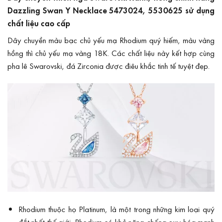
Dazzling Swan Y Necklace 5473024, 5530625 sử dụng
chất liệu cao cấp
Dây chuyền màu bạc chủ yếu mạ Rhodium quý hiếm, màu vàng
hồng thì chủ yếu mạ vàng 18K. Các chất liệu này kết hợp cùng
pha lê Swarovski, đá Zirconia được điêu khắc tinh tế tuyệt đẹp.
Rhodium thuộc họ Platinum, là một trong những kim loại quý
đắt nhất thế giới. Rhodium có khả năng chống oxy hóa mạnh