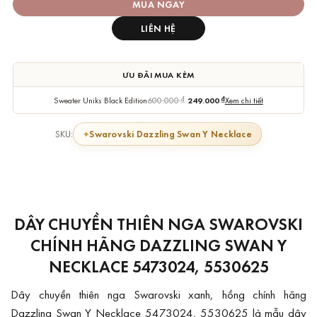
MUA NGAY
LIÊN HỆ
ƯU ĐÃI MUA KÈM
Sweater Uniks Black Edition
600.000
₫
249.000
₫
Xem chi tiết
Swarovski Dazzling Swan Y Necklace
SKU:
DÂY CHUYỀN THIÊN NGA SWAROVSKI
CHÍNH HÃNG DAZZLING SWAN Y
NECKLACE 5473024, 5530625
Dây chuyền thiên nga Swarovski xanh, hồng chính hãng
Dazzling Swan Y Necklace 5473024, 5530625 là mẫu dây