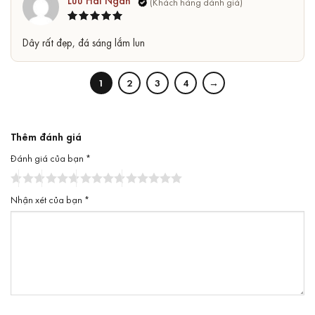
Lưu Hải Ngân
Được xếp
5
Dây rất đẹp, đá sáng lắm lun
hạng
5
sao
1
2
3
4
→
Thêm đánh giá
Đánh giá của bạn
*
Nhận xét của bạn
*