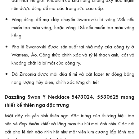
nên được dùng để mạ các trang sức cao cấp.
Vàng dùng để mạ dây chuyền Swarovski là vàng 23k nếu
muốn tạo màu vàng, hoặc vàng 18k nếu muốn tạo màu vàng
hồng.
Pha lê Swarovski được sản xuất tại nhà máy của công ty ở
Wattens, Áo. Công thức chính xác và tỷ lệ thạch anh, cát và
khoáng chất là bí mật của công ty.
Đá Zirconia được mài dũa tỉ mỉ và cắt lazer tư động bằng
năng lượng thủy điện, chính xác từng chi tiết.
Dazzling Swan Y Necklace 5473024, 5530625 mang
thiết kế thiên nga đặc trưng
Mặt dây chuyền hình thiên nga đặc trưng của thương hiệu tạo
nên vẻ đẹp thuần khiết và lãng mạn thu hút mọi ánh nhìn. Các nét
cắt pha lê tinh xảo nhìn hệt như một viên kim cương lấp lánh tạo