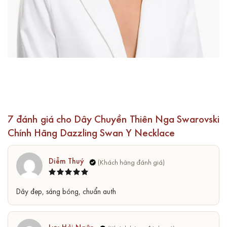
7 đánh giá cho
Dây Chuyền Thiên Nga Swarovski
Chính Hãng Dazzling Swan Y Necklace
Diễm Thuý
Được xếp
5
Dây đẹp, sáng bóng, chuẩn auth
hạng
5
sao