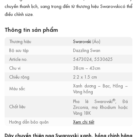
chuyền thanh lịch, sang trọng đến từ thương hiệu Swarovskicó thể
điều chỉnh size.
Thông tin sản phẩm
Thương hiệu
Swarovski
(Áo)
Bộ sưu tập
Dazzling Swan
Article no.
5473024, 5530625
Chu vi
38cm – 43cm
Chiều rộng
2.2 x 1.5 cm
Xanh dương – Bạc, Hồng –
Màu sắc
Vàng hồng
®
Pha lê Swarovski
, Đá
Chất liệu
Zirconia, mạ Rhodium hoặc
Vàng 18K
Hướng dẫn bảo quản
Xem chi tiết
Dây chuyền thiên nga Swarovski xanh, hồng chính hãng