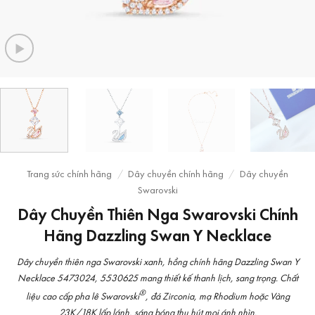
Trang sức chính hãng
/
Dây chuyền chính hãng
/
Dây chuyền
Swarovski
Dây Chuyền Thiên Nga Swarovski Chính
Hãng Dazzling Swan Y Necklace
Dây chuyền thiên nga Swarovski xanh, hồng chính hãng Dazzling Swan Y
Necklace 5473024, 5530625 mang thiết kế thanh lịch, sang trọng. Chất
®
liệu cao cấp pha lê Swarovski
, đá Zirconia, mạ Rhodium hoặc Vàng
23K/18K lấp lánh, sáng bóng thu hút mọi ánh nhìn.