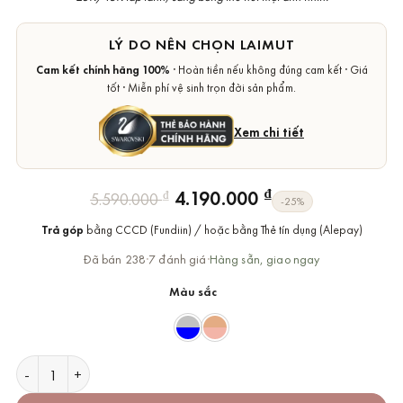
LÝ DO NÊN CHỌN LAIMUT
Cam kết chính hãng 100%
· Hoàn tiền nếu không đúng cam kết · Giá
tốt · Miễn phí vệ sinh trọn đời sản phẩm.
Xem chi tiết
Giá
Giá
₫
4.190.000
₫
5.590.000
-25%
gốc
hiện
Trả góp
bằng CCCD (Fundiin) / hoặc bằng Thẻ tín dụng (Alepay)
là:
tại
5.590.000 ₫.
là:
Đã bán 238
·
7 đánh giá
·
Hàng sẵn, giao ngay
4.190.000 ₫.
Màu sắc
Dây Chuyền Thiên Nga Swarovski Chính Hãng Dazzling Swan Y