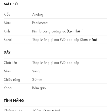
MẶT SỐ
Kiểu
Analog
Màu
Pearlescent
Kính
Kính khoáng cường lực (
Xem thêm
)
Bezel
Thép không gỉ mạ PVD cao cấp (
Xem thêm
)
DÂY
Chất liệu
Thép không gỉ mạ PVD cao cấp
Màu
Vàng
Chiều rộng
20mm
Khóa
Bấm gập
TÍNH NĂNG
Chống nước
100m (
Xem thêm
)