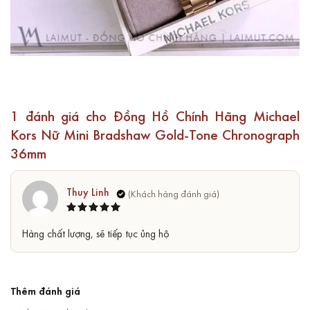
1 đánh giá cho
Đồng Hồ Chính Hãng Michael
Kors Nữ Mini Bradshaw Gold-Tone Chronograph
36mm
Thuy Linh
Được xếp
5
Hàng chất lượng, sẽ tiếp tục ủng hộ
hạng
5
sao
Thêm đánh giá