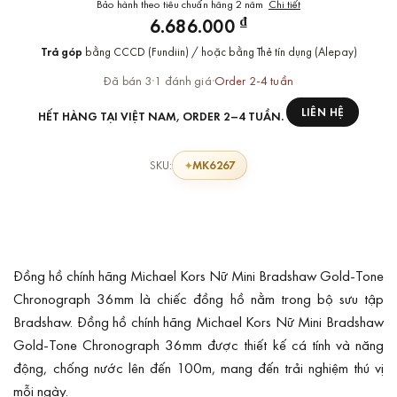
Bảo hành theo tiêu chuẩn hãng 2 năm
Chi tiết
₫
6.686.000
Trả góp
bằng CCCD (Fundiin) / hoặc bằng Thẻ tín dụng (Alepay)
Đã bán 3
·
1 đánh giá
·
Order 2-4 tuần
LIÊN HỆ
HẾT HÀNG TẠI VIỆT NAM, ORDER 2–4 TUẦN.
MK6267
SKU:
Đồng hồ chính hãng Michael Kors Nữ Mini Bradshaw Gold-Tone
Chronograph 36mm là chiếc đồng hồ nằm trong bộ sưu tập
Bradshaw. Đồng hồ chính hãng Michael Kors Nữ Mini Bradshaw
Gold-Tone Chronograph 36mm được thiết kế cá tính và năng
động, chống nước lên đến 100m, mang đến trải nghiệm thú vị
mỗi ngày.