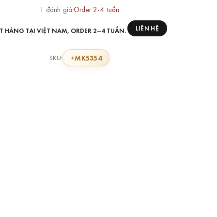
1 đánh giá
·
Order 2-4 tuần
LIÊN HỆ
T HÀNG TẠI VIỆT NAM, ORDER 2–4 TUẦN.
MK5354
SKU: