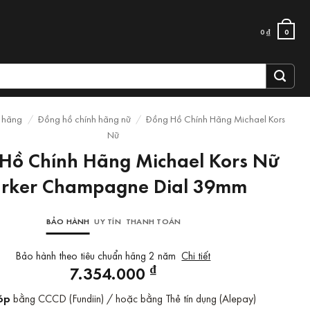
0
₫
0
 hãng
/
Đồng hồ chính hãng nữ
/
Đồng Hồ Chính Hãng Michael Kors
Nữ
Hồ Chính Hãng Michael Kors Nữ
arker Champagne Dial 39mm
BẢO HÀNH
UY TÍN
THANH TOÁN
Bảo hành theo tiêu chuẩn hãng 2 năm
Chi tiết
₫
7.354.000
óp
bằng CCCD (Fundiin) / hoặc bằng Thẻ tín dụng (Alepay)