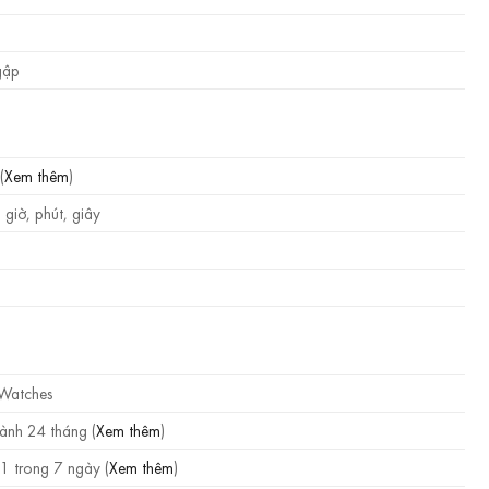
m
gập
(
Xem thêm
)
giờ, phút, giây
 Watches
ành 24 tháng (
Xem thêm
)
1 trong 7 ngày (
Xem thêm
)