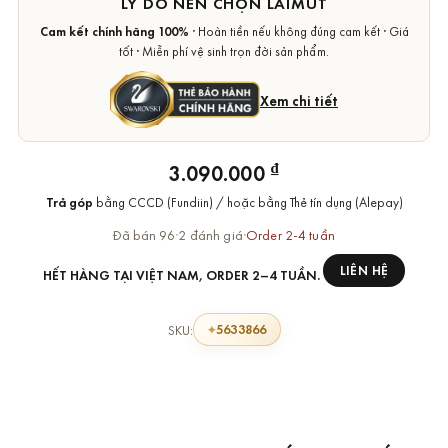
LÝ DO NÊN CHỌN LAIMUT
Cam kết chính hãng 100%
· Hoàn tiền nếu không đúng cam kết · Giá
tốt · Miễn phí vệ sinh trọn đời sản phẩm.
Xem chi tiết
₫
3.090.000
Trả góp
bằng CCCD (Fundiin) / hoặc bằng Thẻ tín dụng (Alepay)
Đã bán 96
·
2 đánh giá
·
Order 2-4 tuần
LIÊN HỆ
HẾT HÀNG TẠI VIỆT NAM, ORDER 2–4 TUẦN.
5633866
SKU: