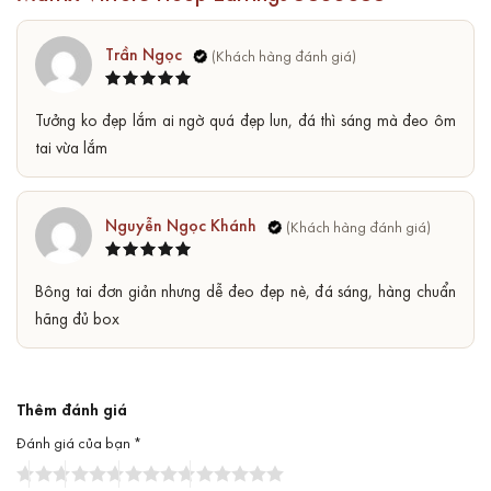
Trần Ngọc
Được xếp
5
Tưởng ko đẹp lắm ai ngờ quá đẹp lun, đá thì sáng mà đeo ôm
hạng
5
sao
tai vừa lắm
Nguyễn Ngọc Khánh
Được xếp
5
Bông tai đơn giản nhưng dễ đeo đẹp nè, đá sáng, hàng chuẩn
hạng
5
sao
hãng đủ box
Thêm đánh giá
Đánh giá của bạn
*