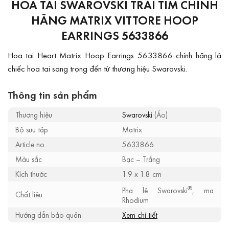
HOA TAI SWAROVSKI TRÁI TIM CHÍNH
HÃNG MATRIX VITTORE HOOP
EARRINGS 5633866
Hoa tai Heart Matrix Hoop Earrings 5633866 chính hãng là
chiếc hoa tai sang trọng đến từ thương hiệu Swarovski.
Thông tin sản phẩm
Thương hiệu
Swarovski
(Áo)
Bộ sưu tập
Matrix
Article no.
5633866
Màu sắc
Bạc – Trắng
Kích thước
1.9 x 1.8 cm
®
Pha lê Swarovski
, mạ
Chất liệu
Rhodium
Hướng dẫn bảo quản
Xem chi tiết