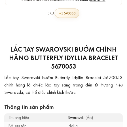
5670053
SKU:
LẮC TAY SWAROVSKI BƯỚM CHÍNH
HÃNG BUTTERFLY IDYLLIA BRACELET
5670053
Lắc tay Swarovski bướm Butterfly Idyllia Bracelet 5670053
chính hãng là chiếc lắc tay sang trọng đến từ thương hiệu
Swarovski, có thể điều chỉnh kích thước.
Thông tin sản phẩm
Thương hiệu
Swarovski
(Áo)
Bộ sưu tập
Idyllia