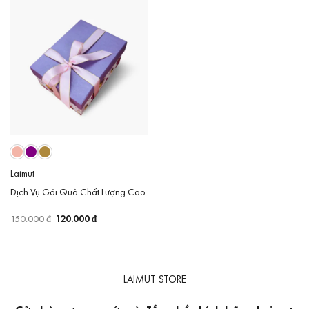
Laimut
Dịch Vụ Gói Quà Chất Lượng Cao
Giá
120.000
₫
Giá
150.000
₫
gốc
hiện
là:
tại
150.000 ₫.
là:
120.000 ₫.
LAIMUT STORE