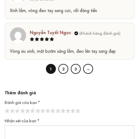
Được xếp
5
Xinh lắm, vòng đeo tay sang cực, rất đáng tiền
hạng
5
sao
Nguyễn Tuyết Ngọc
Được xếp
5
Vòng siu xinh, mặt bướm sáng lắm, đeo lên tay sang đẹp
hạng
5
sao
1
2
3
→
Thêm đánh giá
Đánh giá của bạn
*
Nhận xét của bạn
*