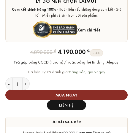
LÝ DO NÊN CHỌN LAIMUT
Cam kết chính hãng 100%
· Hoàn tiền nếu không đúng cam kết · Giá
tốt · Miễn phí vệ sinh trọn đời sản phẩm.
Xem chi tiết
Giá
Giá
₫
4.190.000
₫
4.890.000
-14%
gốc
hiện
Trả góp
bằng CCCD (Fundiin) / hoặc bằng Thẻ tín dụng (Alepay)
là:
tại
4.890.000 ₫.
là:
Đã bán 193
·
5 đánh giá
·
Hàng sẵn, giao ngay
4.190.000 ₫.
Lắc Tay Swarovski Bướm Butterfly Idyllia Bracelet số lượng
MUA NGAY
LIÊN HỆ
ƯU ĐÃI MUA KÈM
Sweater Uniks Black Edition
600.000
₫
249.000
₫
Xem chi tiết