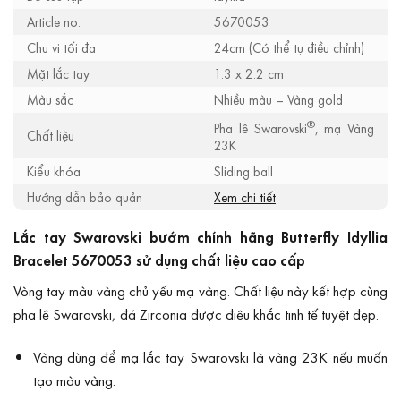
Article no.
5670053
Chu vi tối đa
24cm (Có thể tự điều chỉnh)
Mặt lắc tay
1.3 x 2.2 cm
Màu sắc
Nhiều màu – Vàng gold
®
Pha lê Swarovski
, mạ Vàng
Chất liệu
23K
Kiểu khóa
Sliding ball
Hướng dẫn bảo quản
Xem chi tiết
Lắc tay Swarovski bướm chính hãng Butterfly Idyllia
Bracelet 5670053 sử dụng chất liệu cao cấp
Vòng tay màu vàng chủ yếu mạ vàng. Chất liệu này kết hợp cùng
pha lê Swarovski, đá Zirconia được điêu khắc tinh tế tuyệt đẹp.
Vàng dùng để mạ lắc tay Swarovski là vàng 23K nếu muốn
tạo màu vàng.