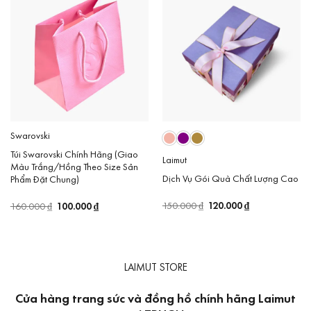
Swarovski
Túi Swarovski Chính Hãng (Giao
Laimut
Màu Trắng/Hồng Theo Size Sản
Dịch Vụ Gói Quà Chất Lượng Cao
Phẩm Đặt Chung)
Giá
120.000
₫
Giá
Giá
100.000
₫
Giá
150.000
₫
160.000
₫
gốc
hiện
gốc
hiện
là:
tại
là:
tại
150.000 ₫.
là:
160.000 ₫.
là:
120.000 ₫.
100.000 ₫.
LAIMUT STORE
Cửa hàng trang sức và đồng hồ chính hãng Laimut