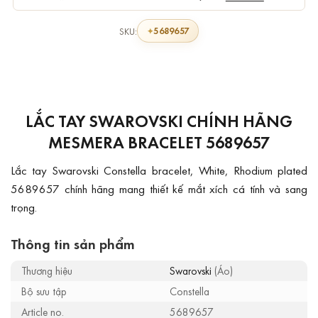
5689657
SKU:
LẮC TAY SWAROVSKI CHÍNH HÃNG
MESMERA BRACELET 5689657
Lắc tay Swarovski Constella bracelet, White, Rhodium plated
5689657 chính hãng mang thiết kế mắt xích cá tính và sang
trọng.
Thông tin sản phẩm
Thương hiệu
Swarovski
(Áo)
Bộ sưu tập
Constella
Article no.
5689657