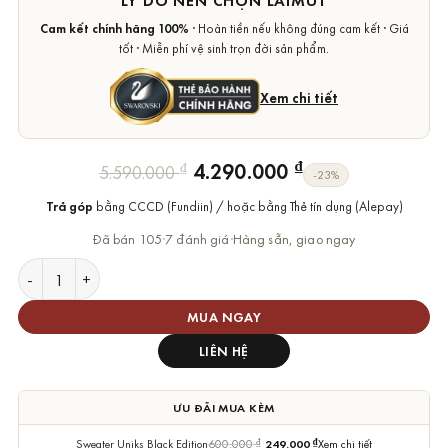
LÝ DO NÊN CHỌN LAIMUT
Cam kết chính hãng 100%
· Hoàn tiền nếu không đúng cam kết · Giá
tốt · Miễn phí vệ sinh trọn đời sản phẩm.
Xem chi tiết
Giá
Giá
₫
4.290.000
₫
5.590.000
-23%
gốc
hiện
Trả góp
bằng CCCD (Fundiin) / hoặc bằng Thẻ tín dụng (Alepay)
là:
tại
5.590.000 ₫.
là:
Đã bán 105
·
7 đánh giá
·
Hàng sẵn, giao ngay
4.290.000 ₫.
Lắc Tay Swarovski Unisex Chính Hãng Constella Bracelet số l
MUA NGAY
LIÊN HỆ
ƯU ĐÃI MUA KÈM
Sweater Uniks Black Edition
600.000
₫
249.000
₫
Xem chi tiết