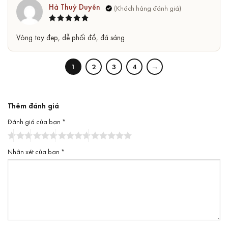
Hà Thuỳ Duyên
Được xếp
5
Vòng tay đẹp, dễ phối đồ, đá sáng
hạng
5
sao
1
2
3
4
→
Thêm đánh giá
Đánh giá của bạn
*
Nhận xét của bạn
*