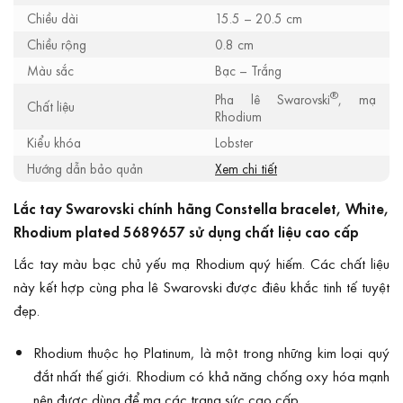
Chiều dài
15.5 – 20.5 cm
Chiều rộng
0.8 cm
Màu sắc
Bạc – Trắng
®
Pha lê Swarovski
, mạ
Chất liệu
Rhodium
Kiểu khóa
Lobster
Hướng dẫn bảo quản
Xem chi tiết
Lắc tay Swarovski chính hãng Constella bracelet, White,
Rhodium plated 5689657 sử dụng chất liệu cao cấp
Lắc tay màu bạc chủ yếu mạ Rhodium quý hiếm. Các chất liệu
này kết hợp cùng pha lê Swarovski được điêu khắc tinh tế tuyệt
đẹp.
Rhodium thuộc họ Platinum, là một trong những kim loại quý
đắt nhất thế giới. Rhodium có khả năng chống oxy hóa mạnh
nên được dùng để mạ các trang sức cao cấp.