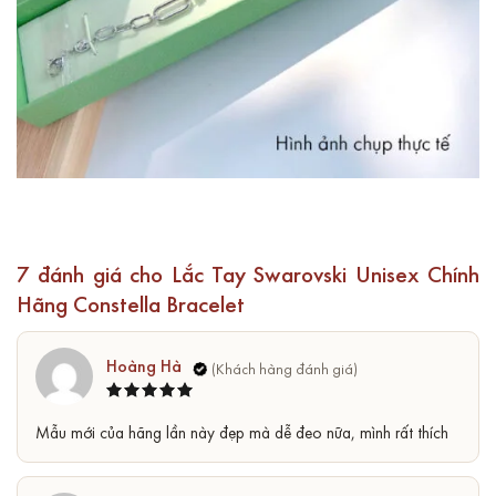
7 đánh giá cho
Lắc Tay Swarovski Unisex Chính
Hãng Constella Bracelet
Hoàng Hà
Được xếp
5
Mẫu mới của hãng lần này đẹp mà dễ đeo nữa, mình rất thích
hạng
5
sao