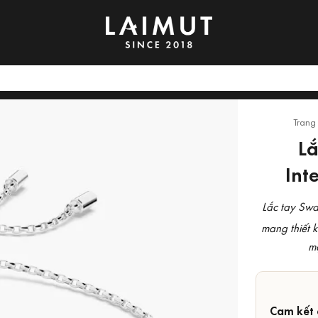
Trang
Lắ
Int
Lắc tay Swa
mang thiết k
mạ
Cam kết 