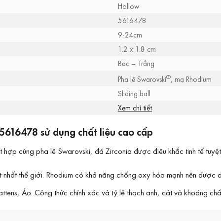
Hollow
5616478
9-24cm
1.2 x 1.8 cm
Bạc – Trắng
®
Pha lê Swarovski
, mạ Rhodium
Sliding ball
Xem chi tiết
5616478 sử dụng chất liệu cao cấp
 hợp cùng pha lê Swarovski, đá Zirconia được điêu khắc tinh tế tuyệt
đắt nhất thế giới. Rhodium có khả năng chống oxy hóa mạnh nên được
tens, Áo. Công thức chính xác và tỷ lệ thạch anh, cát và khoáng chất