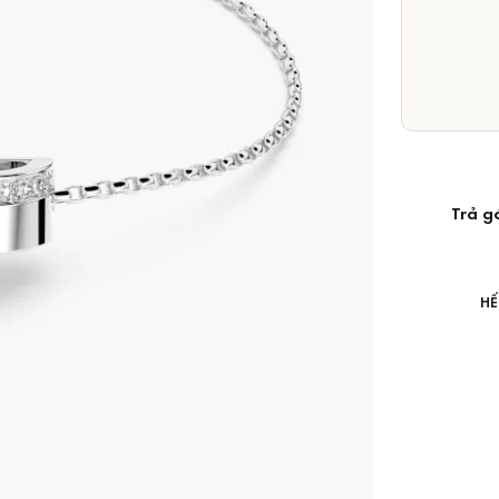
Trả g
HẾ