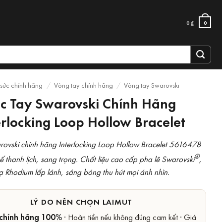
0
₫
0
 sức chính hãng
/
Vòng tay chính hãng
/
Vòng tay Swarovski
c Tay Swarovski Chính Hãng
erlocking Loop Hollow Bracelet
rovski chính hãng Interlocking Loop Hollow Bracelet 5616478
®
ế thanh lịch, sang trọng. Chất liệu cao cấp pha lê Swarovski
,
 Rhodium lấp lánh, sáng bóng thu hút mọi ánh nhìn.
LÝ DO NÊN CHỌN LAIMUT
chính hãng 100%
· Hoàn tiền nếu không đúng cam kết · Giá