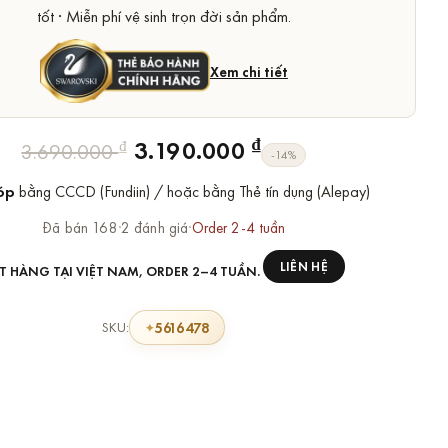
tốt · Miễn phí vệ sinh trọn đời sản phẩm.
Xem chi tiết
Giá
Giá
₫
3.190.000
₫
3.690.000
-14%
gốc
hiện
óp
bằng CCCD (Fundiin) / hoặc bằng Thẻ tín dụng (Alepay)
là:
tại
3.690.000 ₫.
là:
Đã bán 168
·
2 đánh giá
·
Order 2-4 tuần
3.190.000 ₫.
LIÊN HỆ
T HÀNG TẠI VIỆT NAM, ORDER 2–4 TUẦN.
5616478
SKU: