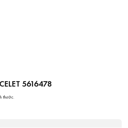
ELET 5616478
h thước.