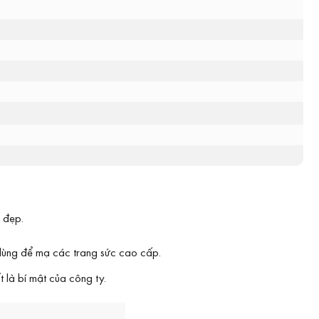
 đẹp.
 dùng để mạ các trang sức cao cấp.
 là bí mật của công ty.