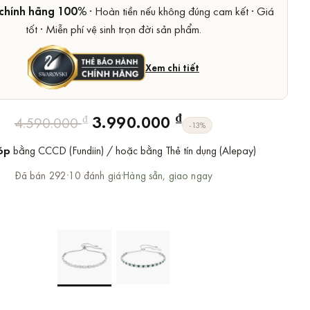
chính hãng 100%
· Hoàn tiền nếu không đúng cam kết · Giá
tốt · Miễn phí vệ sinh trọn đời sản phẩm.
Xem chi tiết
Giá
Giá
₫
3.990.000
₫
4.590.000
-13%
gốc
hiện
óp
bằng CCCD (Fundiin) / hoặc bằng Thẻ tín dụng (Alepay)
là:
tại
4.590.000 ₫.
là:
Đã bán 292
·
10 đánh giá
·
Hàng sẵn, giao ngay
3.990.000 ₫.