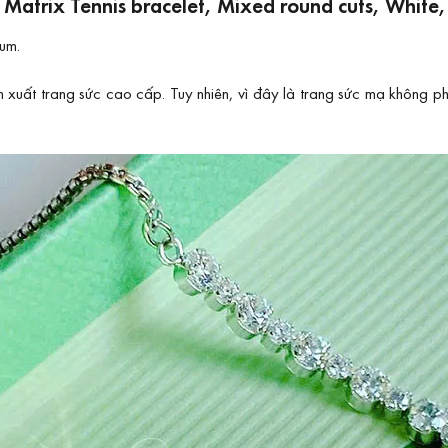
g Matrix Tennis bracelet, Mixed round cuts, Whit
ium.
ất trang sức cao cấp. Tuy nhiên, vì đây là trang sức mạ không phả