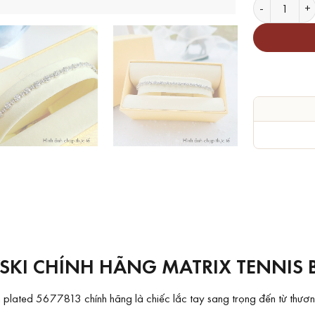
Lắc Tay Swar
SKI CHÍNH HÃNG MATRIX TENNIS B
 plated 5677813 chính hãng là chiếc lắc tay sang trọng đến từ thương