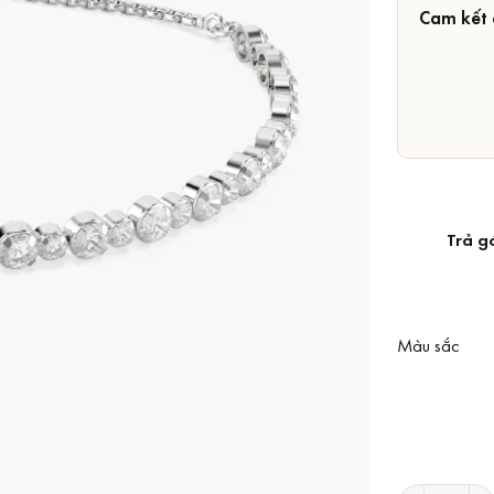
Cam kết 
Trả g
Màu sắc