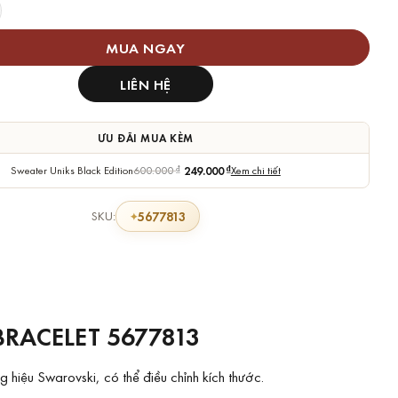
ovski Chính Hãng Matrix Tennis Bracelet số lượng
MUA NGAY
LIÊN HỆ
ƯU ĐÃI MUA KÈM
Sweater Uniks Black Edition
600.000
₫
249.000
₫
Xem chi tiết
5677813
SKU:
RACELET 5677813
 hiệu Swarovski, có thể điều chỉnh kích thước.