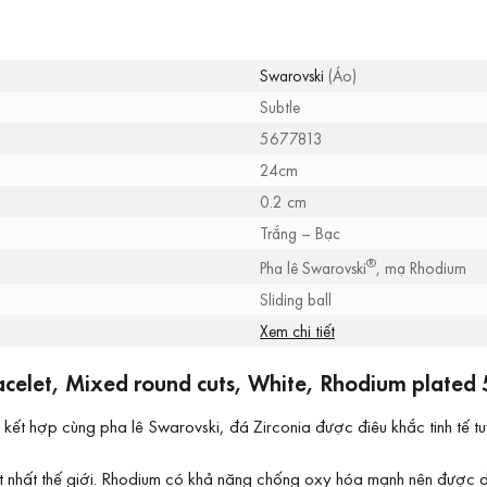
Swarovski
(Áo)
Subtle
5677813
24cm
0.2 cm
Trắng – Bạc
®
Pha lê Swarovski
, mạ Rhodium
Sliding ball
Xem chi tiết
acelet, Mixed round cuts, White, Rhodium plated 
kết hợp cùng pha lê Swarovski, đá Zirconia được điêu khắc tinh tế tu
đắt nhất thế giới. Rhodium có khả năng chống oxy hóa mạnh nên được