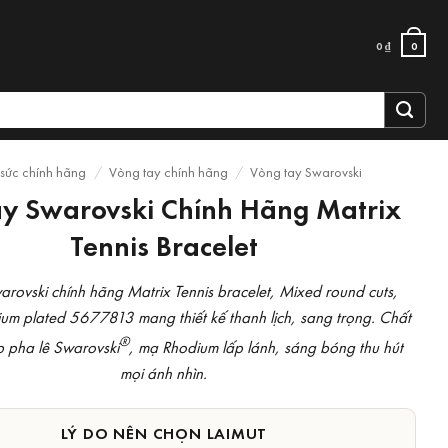
0
₫
0
 sức chính hãng
/
Vòng tay chính hãng
/
Vòng tay Swarovski
ay Swarovski Chính Hãng Matrix
Tennis Bracelet
arovski chính hãng Matrix Tennis bracelet, Mixed round cuts,
um plated 5677813 mang thiết kế thanh lịch, sang trọng. Chất
®
p pha lê Swarovski
, mạ Rhodium lấp lánh, sáng bóng thu hút
mọi ánh nhìn.
LÝ DO NÊN CHỌN LAIMUT