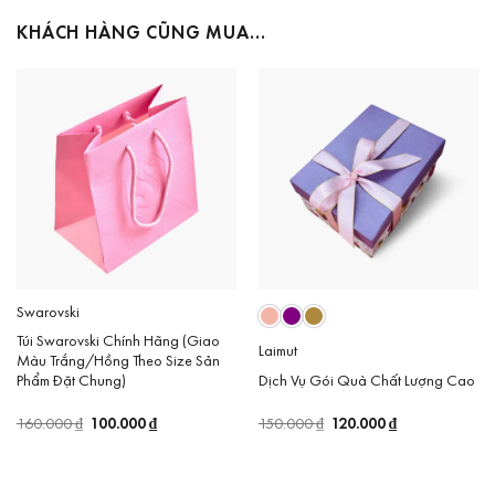
KHÁCH HÀNG CŨNG MUA…
Swarovski
Túi Swarovski Chính Hãng (Giao
Laimut
Màu Trắng/Hồng Theo Size Sản
Dịch Vụ Gói Quà Chất Lượng Cao
Phẩm Đặt Chung)
Giá
120.000
₫
Giá
Giá
100.000
₫
Giá
150.000
₫
160.000
₫
gốc
hiện
gốc
hiện
là:
tại
là:
tại
150.000 ₫.
là:
160.000 ₫.
là:
120.000 ₫.
100.000 ₫.