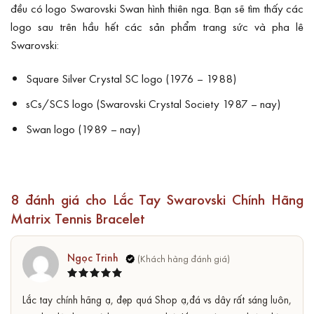
đều có logo Swarovski Swan hình thiên nga. Bạn sẽ tìm thấy các
logo sau trên hầu hết các sản phẩm trang sức và pha lê
Swarovski:
Square Silver Crystal SC logo (1976 – 1988)
sCs/SCS logo (Swarovski Crystal Society 1987 – nay)
Swan logo (1989 – nay)
8 đánh giá cho
Lắc Tay Swarovski Chính Hãng
Matrix Tennis Bracelet
Ngọc Trinh
Được xếp
5
Lắc tay chính hãng ạ, đẹp quá Shop ạ,đá vs dây rất sáng luôn,
hạng
5
sao