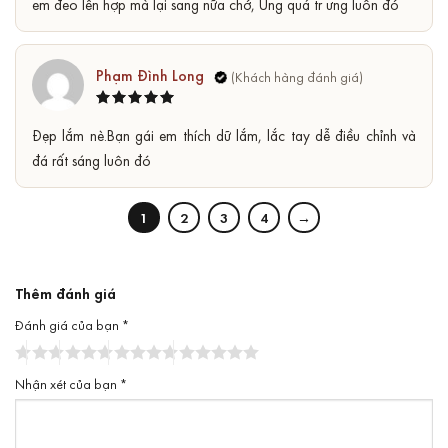
em đeo lên hợp mà lại sang nữa chớ, Ưng quá tr ưng luôn đó
Phạm Đình Long
Được xếp
5
Đẹp lắm nè.Bạn gái em thích dữ lắm, lắc tay dễ điều chỉnh và
hạng
5
sao
đá rất sáng luôn đó
1
2
3
4
→
Thêm đánh giá
Đánh giá của bạn
*
Nhận xét của bạn
*