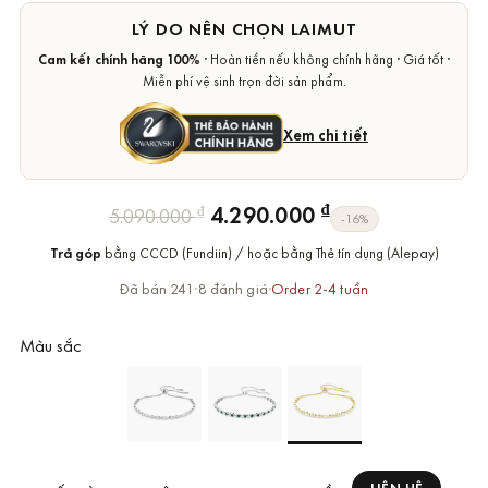
LÝ DO NÊN CHỌN LAIMUT
Cam kết chính hãng 100%
· Hoàn tiền nếu không chính hãng · Giá tốt ·
Miễn phí vệ sinh trọn đời sản phẩm.
Xem chi tiết
Giá
Giá
₫
4.290.000
₫
5.090.000
-16%
gốc
hiện
Trả góp
bằng CCCD (Fundiin) / hoặc bằng Thẻ tín dụng (Alepay)
là:
tại
5.090.000 ₫.
là:
Đã bán 241
·
8 đánh giá
·
Order 2-4 tuần
4.290.000 ₫.
Màu sắc
LIÊN HỆ