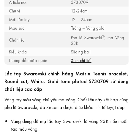
Article no.
5730709
Chu vi
12-24cm
Mặt lắc tay
12 – 24 cm
Màu sắc
Trắng – Vàng gold
®
Pha lê Swarovski
, mạ Vàng
Chất liệu
23K
Kiểu khóa
Sliding ball
Hướng dẫn bảo quản
Xem chi tiết
Lắc tay Swarovski chính hãng Matrix Tennis bracelet,
Round cut, White, Gold-tone plated 5730709 sử dụng
chất liệu cao cấp
Vòng tay màu vàng chủ yếu mạ vàng. Chất liệu này kết hợp cùng
pha lê Swarovski, đá Zirconia được điêu khắc tinh tế tuyệt đẹp.
Vàng dùng để mạ lắc tay Swarovski là vàng 23K nếu muốn
tạo màu vàng.