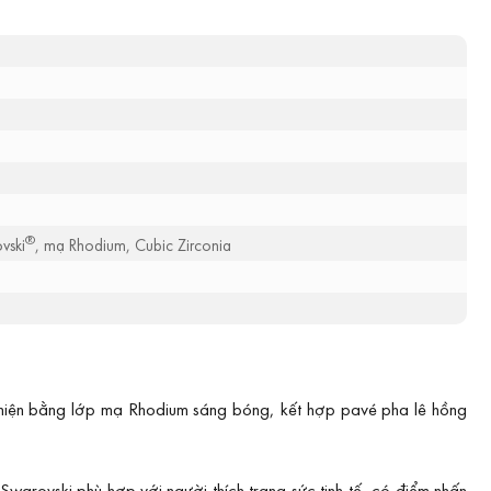
®
vski
, mạ Rhodium, Cubic Zirconia
hiện bằng lớp mạ Rhodium sáng bóng, kết hợp pavé pha lê hồng
Swarovski phù hợp với người thích trang sức tinh tế, có điểm nhấn