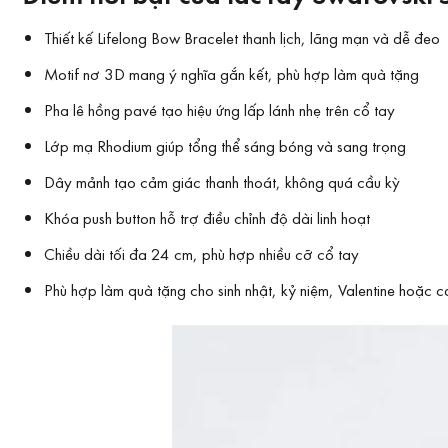
Thiết kế Lifelong Bow Bracelet thanh lịch, lãng mạn và dễ đeo
Motif nơ 3D mang ý nghĩa gắn kết, phù hợp làm quà tặng
Pha lê hồng pavé tạo hiệu ứng lấp lánh nhẹ trên cổ tay
Lớp mạ Rhodium giúp tổng thể sáng bóng và sang trọng
Dây mảnh tạo cảm giác thanh thoát, không quá cầu kỳ
Khóa push button hỗ trợ điều chỉnh độ dài linh hoạt
Chiều dài tối đa 24 cm, phù hợp nhiều cỡ cổ tay
Phù hợp làm quà tặng cho sinh nhật, kỷ niệm, Valentine hoặc c