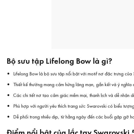
Bộ sưu tập Lifelong Bow là gì?
Lifelong Bow là bộ sưu tập nổi bật với motif nơ đặc trưng của
Thiết kế thường mang cảm hứng lãng mạn, gắn kết và ý nghĩa 
Các chi tiết nơ tạo cảm giác mềm mại, thanh lịch và dễ nhận d
Phù hợp với người yêu thích trang sức Swarovski có biểu tượn
Dễ phối trong nhiều dịp, từ hằng ngày đến các buổi gặp gỡ h
Điểm nổi bật của lắc tay Swarovski