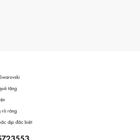
 Swarovski
quà tặng
iện
g rõ ràng
oặc dịp đặc biệt
 5723553