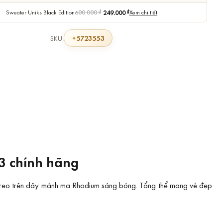
Sweater Uniks Black Edition
600.000
₫
249.000
₫
Xem chi tiết
5723553
SKU:
3 chính hãng
, treo trên dây mảnh mạ Rhodium sáng bóng. Tổng thể mang vẻ đẹp