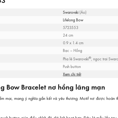
53
Swarovski
(Áo)
Lifelong Bow
5723553
24 cm
0.9 x 1.4 cm
Bạc – Hồng
®
Pha lê Swarovski
, ngọc trai Swaro
Push button
Xem chi tiết
ng Bow Bracelet nơ hồng lãng mạn
ềm mại, mang ý nghĩa gắn kết và yêu thương. Motif nơ được hoàn t
push button giúp điều chỉnh độ dài linh hoạt hơn. Đây là mẫu lắc tay 