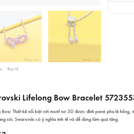
o
Thực tế
rovski Lifelong Bow Bracelet 572355
 Bow. Thiết kế nổi bật với motif nơ 3D được đính pavé pha lê hồng
rang sức Swarovski có ý nghĩa tinh tế và dễ dùng làm quà tặng.