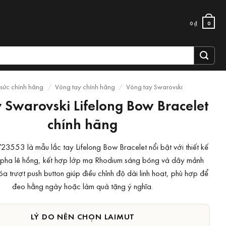
0
₫
0
 sức chính hãng
/
Vòng tay chính hãng
/
Vòng tay Swarovski
y Swarovski Lifelong Bow Bracelet
chính hãng
23553 là mẫu lắc tay Lifelong Bow Bracelet nổi bật với thiết kế
 pha lê hồng, kết hợp lớp mạ Rhodium sáng bóng và dây mảnh
hóa trượt push button giúp điều chỉnh độ dài linh hoạt, phù hợp để
đeo hằng ngày hoặc làm quà tặng ý nghĩa.
LÝ DO NÊN CHỌN LAIMUT