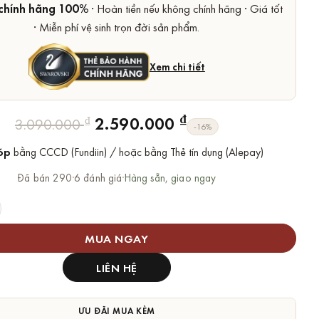
chính hãng 100%
· Hoàn tiền nếu không chính hãng · Giá tốt
· Miễn phí vệ sinh trọn đời sản phẩm.
Xem chi tiết
Giá
Giá
₫
2.590.000
₫
3.090.000
-16%
gốc
hiện
óp
bằng CCCD (Fundiin) / hoặc bằng Thẻ tín dụng (Alepay)
là:
tại
3.090.000 ₫.
là:
Đã bán 290
·
6 đánh giá
·
Hàng sẵn, giao ngay
2.590.000 ₫.
ovski Lifelong Bow Bracelet chính hãng số lượng
MUA NGAY
LIÊN HỆ
ƯU ĐÃI MUA KÈM