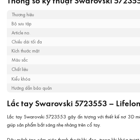
Thông số kỹ thuật Swarovski 57235
Thương hiệu
Bộ sưu tập
Article no.
Chiều dài tối đa
Kích thước mặt
Màu sắc
Chất liệu
Kiểu khóa
Hướng dẫn bảo quản
Lắc tay Swarovski 5723553 – Lifelo
Lắc tay Swarovski 5723553 gây ấn tượng với thiết kế nơ 3D m
giúp sản phẩm bắt sáng nhẹ nhàng trên cổ tay.
Dây mảnh tạo cảm giác thanh thoát khi đeo, trong khi khóa trượt 