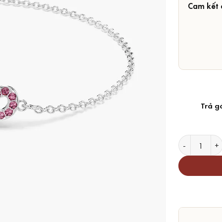
Cam kết 
Trả g
Lắc tay Swar