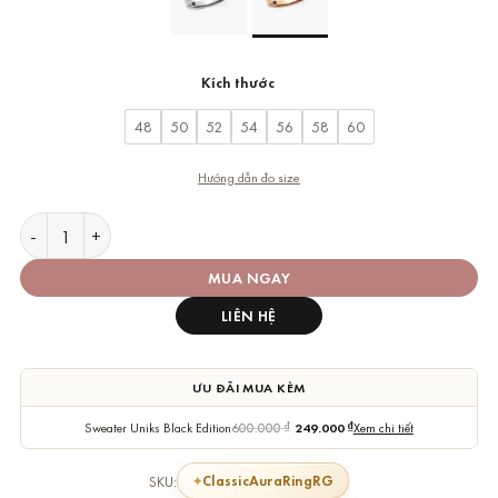
Kích thước
48
50
52
54
56
58
60
Hướng dẫn đo size
Nhẫn Daniel Wellington Classic Aura Ring Rose Gold số lượng
MUA NGAY
LIÊN HỆ
ƯU ĐÃI MUA KÈM
Sweater Uniks Black Edition
600.000
₫
249.000
₫
Xem chi tiết
ClassicAuraRingRG
SKU: