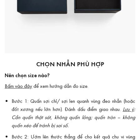
CHỌN NHẪN PHÙ HỢP
Nên chọn size nào?
Bấm vào đây
để xem hướng dẫn đo size.
Bước 1: Quấn sợi chỉ/ sợi len quanh vùng đeo nhẫn (hoặc
đốt xương nếu lớn hơn). Đánh dấu điểm giao nhau.
Lưu ý
:
Cần quấn thật sát, không quấn lỏng; quấn tròn – không
quấn xéo để tránh bị sai số.
Bước 2: Ướm lên thước thẳng để cho kết quả chu vi vùng