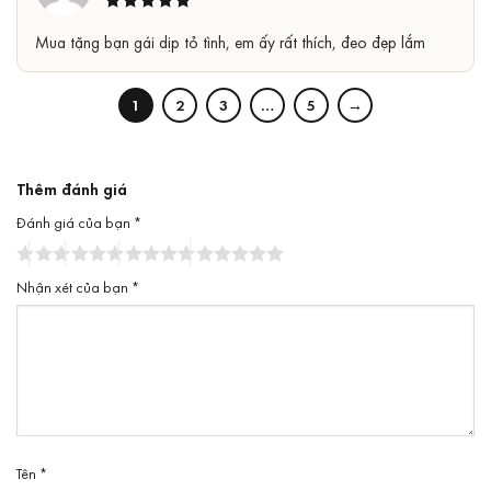
Được xếp
5
Mua tặng bạn gái dịp tỏ tình, em ấy rất thích, đeo đẹp lắm
hạng
5
sao
1
2
3
…
5
→
Thêm đánh giá
Đánh giá của bạn
*
Nhận xét của bạn
*
Tên
*