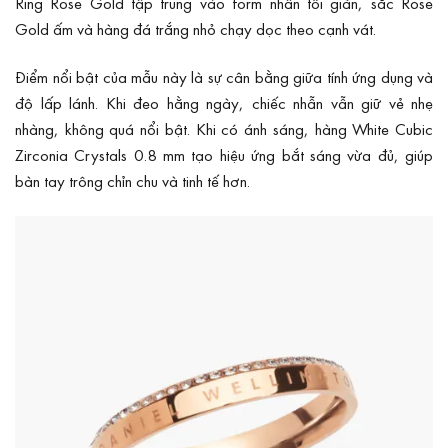
Ring Rose Gold tập trung vào form nhẫn tối giản, sắc Rose
Gold ấm và hàng đá trắng nhỏ chạy dọc theo cạnh vát.
Điểm nổi bật của mẫu này là sự cân bằng giữa tính ứng dụng và
độ lấp lánh. Khi đeo hằng ngày, chiếc nhẫn vẫn giữ vẻ nhẹ
nhàng, không quá nổi bật. Khi có ánh sáng, hàng White Cubic
Zirconia Crystals 0.8 mm tạo hiệu ứng bắt sáng vừa đủ, giúp
bàn tay trông chỉn chu và tinh tế hơn.