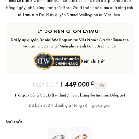
Thiết kế bản 3.2 mm thanh lịch, có các size từ 48 đến 60, phù hợp đeo
hằng ngày, phối cùng trang sức Rose Gold khác hoặc làm quà tặng tinh
tế. Laimut là Đại lý ủy quyền Daniel Wellington tại Việt Nam.
LÝ DO NÊN CHỌN LAIMUT
Đại lý ủy quyền Daniel Wellington tại Việt Nam
· Giá tốt · Thuận tiện
mua sắm tại cửa hàng · Miễn phí vệ sinh trọn đời sản phẩm.
Xem chi tiết
Giá
Giá
₫
1.449.000
₫
1.629.000
-11%
gốc
hiện
Trả góp
bằng CCCD (Fundiin) / hoặc bằng Thẻ tín dụng (Alepay)
là:
tại
1.629.000 ₫.
là:
Đã bán 288
·
9 đánh giá
·
Hàng sẵn, giao ngay
1.449.000 ₫.
Màu sắc