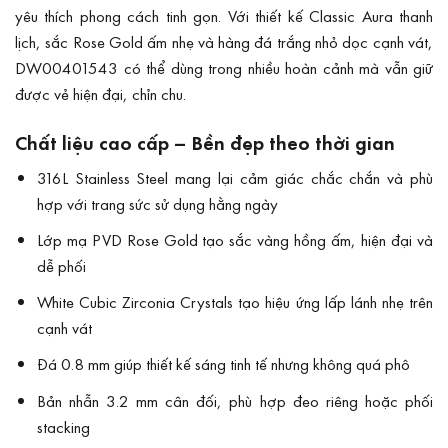
yêu thích phong cách tinh gọn. Với thiết kế Classic Aura thanh
lịch, sắc Rose Gold ấm nhẹ và hàng đá trắng nhỏ dọc cạnh vát,
DW00401543 có thể dùng trong nhiều hoàn cảnh mà vẫn giữ
được vẻ hiện đại, chỉn chu.
Chất liệu cao cấp – Bền đẹp theo thời gian
316L Stainless Steel mang lại cảm giác chắc chắn và phù
hợp với trang sức sử dụng hằng ngày
Lớp mạ PVD Rose Gold tạo sắc vàng hồng ấm, hiện đại và
dễ phối
White Cubic Zirconia Crystals tạo hiệu ứng lấp lánh nhẹ trên
cạnh vát
Đá 0.8 mm giúp thiết kế sáng tinh tế nhưng không quá phô
Bản nhẫn 3.2 mm cân đối, phù hợp đeo riêng hoặc phối
stacking