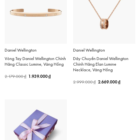
Daniel Wellington
Daniel Wellington
Vòng Tay Daniel Wellington Chính
Dây Chuyền Daniel Wellington
Hãng Classic Lumine, Vàng Hồng
Chính Hãng Elan Lumine
Necklace, Vàng Hồng
Giá
1.939.000
₫
Giá
2.179.000
₫
gốc
hiện
Giá
2.669.000
₫
Giá
2.999.000
₫
là:
tại
gốc
hiện
2.179.000 ₫.
là:
là:
tại
1.939.000 ₫.
2.999.000 ₫.
là:
2.669.000 