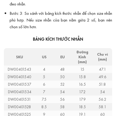
đeo nhẫn.
Bước 3: So sánh với bảng kích thước nhẫn
để chọn size nhẫn
phù hợp. Nếu size nhẫn của bạn nằm giữa 2 số, bạn nên
chọn số lớn hơn.
BẢNG KÍCH THƯỚC NHẪN
Đường
Chu vi
SKU
US
EU
Kính
(mm)
(mm)
DW00401543
4
48
15
47.1
DW00401540
5
50
15.8
49.6
DW00401537
6
52
16.5
51.8
DW00401534
7
54
17.2
54
DW00401531
7.5
56
17.9
56.2
DW00401528
8.5
58
18.5
58.1
DW00401525
9
60
19.1
60