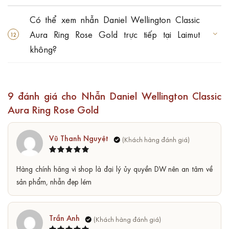
Có thể xem nhẫn Daniel Wellington Classic
Aura Ring Rose Gold trực tiếp tại Laimut
không?
9 đánh giá cho
Nhẫn Daniel Wellington Classic
Aura Ring Rose Gold
Vũ Thanh Nguyệt
Được xếp
5
Hàng chính hãng vì shop là đại lý ủy quyền DW nên an tâm về
hạng
5
sao
sản phẩm, nhẫn đẹp lém
Trần Anh