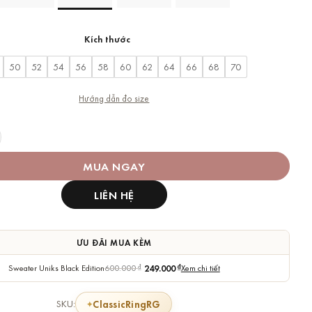
Kích thước
50
52
54
56
58
60
62
64
66
68
70
Hướng dẫn đo size
Wellington Classic Ring Rose Gold số lượng
MUA NGAY
LIÊN HỆ
ƯU ĐÃI MUA KÈM
Sweater Uniks Black Edition
600.000
₫
249.000
₫
Xem chi tiết
ClassicRingRG
SKU: