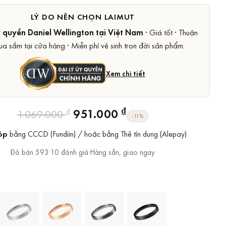
LÝ DO NÊN CHỌN LAIMUT
y quyền Daniel Wellington tại Việt Nam
· Giá tốt · Thuận
ua sắm tại cửa hàng · Miễn phí vệ sinh trọn đời sản phẩm.
Xem chi tiết
Giá
Giá
₫
951.000
₫
1.069.000
-11%
gốc
hiện
óp
bằng CCCD (Fundiin) / hoặc bằng Thẻ tín dụng (Alepay)
là:
tại
1.069.000 ₫.
là:
Đã bán 593
·
10 đánh giá
·
Hàng sẵn, giao ngay
951.000 ₫.