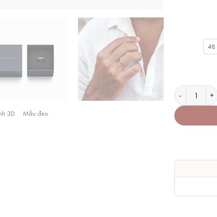
48
Nhẫn Daniel 
nh 3D
Mẫu đeo