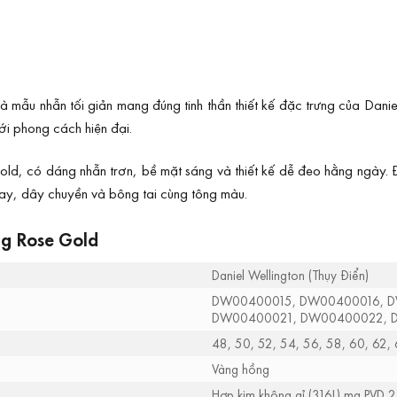
 nhẫn tối giản mang đúng tinh thần thiết kế đặc trưng của Daniel We
i phong cách hiện đại.
old, có dáng nhẫn trơn, bề mặt sáng và thiết kế dễ đeo hằng ngày.
tay, dây chuyền và bông tai cùng tông màu.
ng Rose Gold
Daniel Wellington (Thụy Điển)
DW00400015, DW00400016, D
DW00400021, DW00400022, 
48, 50, 52, 54, 56, 58, 60, 62,
Vàng hồng
Hợp kim không gỉ (316L) mạ PVD 2