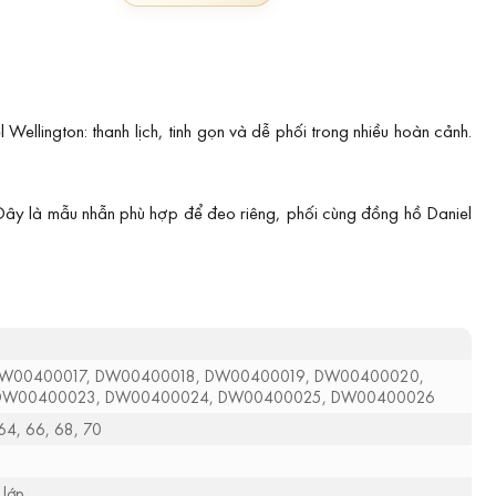
llington: thanh lịch, tinh gọn và dễ phối trong nhiều hoàn cảnh.
 Đây là mẫu nhẫn phù hợp để đeo riêng, phối cùng đồng hồ Daniel
W00400017, DW00400018, DW00400019, DW00400020,
DW00400023, DW00400024, DW00400025, DW00400026
 64, 66, 68, 70
 lớp