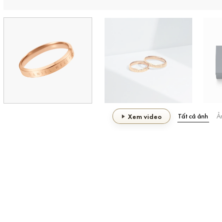
Tất cả ảnh
Ả
Xem video