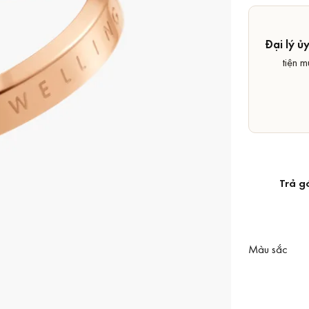
Đại lý ủ
tiện m
Trả g
Màu sắc