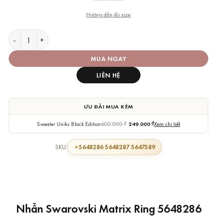
Hướng dẫn đo size
Nhẫn Swarovski Chính Hãng Matrix Ring số lượng
MUA NGAY
LIÊN HỆ
ƯU ĐÃI MUA KÈM
Sweater Uniks Black Edition
600.000
₫
249.000
₫
Xem chi tiết
5648286 5648287 5647589
SKU:
Nhẫn Swarovski Matrix Ring 5648286