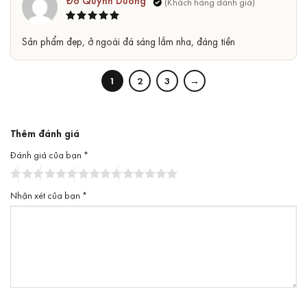
Đỗ Quỳnh Dương
Được xếp
5
Sản phẩm đẹp, ở ngoài đá sáng lắm nha, đáng tiền
hạng
5
sao
1
2
3
→
Thêm đánh giá
Đánh giá của bạn
*
Nhận xét của bạn
*