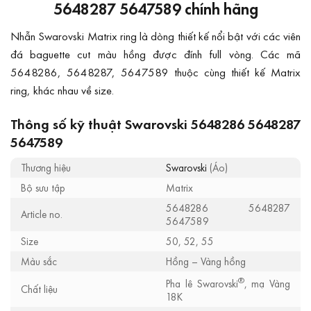
5648287 5647589 chính hãng
Nhẫn Swarovski Matrix ring là dòng thiết kế nổi bật với các viên
đá baguette cut màu hồng được đính full vòng. Các mã
5648286, 5648287, 5647589 thuộc cùng thiết kế Matrix
ring, khác nhau về size.
Thông số kỹ thuật Swarovski 5648286 5648287
5647589
Thương hiệu
Swarovski
(Áo)
Bộ sưu tập
Matrix
5648286 5648287
Article no.
5647589
Size
50, 52, 55
Màu sắc
Hồng – Vàng hồng
®
Pha lê Swarovski
, mạ Vàng
Chất liệu
18K