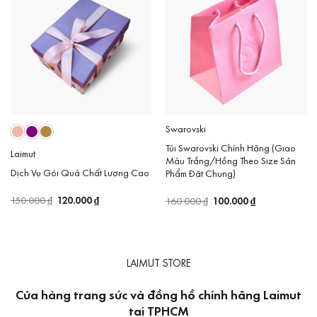
Swarovski
Túi Swarovski Chính Hãng (Giao
Laimut
Màu Trắng/Hồng Theo Size Sản
Dịch Vụ Gói Quà Chất Lượng Cao
Phẩm Đặt Chung)
Giá
120.000
₫
Giá
Giá
100.000
₫
Giá
150.000
₫
160.000
₫
gốc
hiện
gốc
hiện
là:
tại
là:
tại
150.000 ₫.
là:
160.000 ₫.
là:
120.000 ₫.
100.000 ₫.
LAIMUT STORE
Cửa hàng trang sức và đồng hồ chính hãng Laimut
tại TPHCM