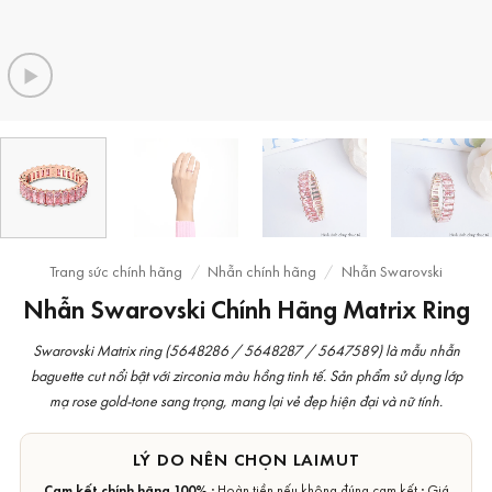
Trang sức chính hãng
/
Nhẫn chính hãng
/
Nhẫn Swarovski
Nhẫn Swarovski Chính Hãng Matrix Ring
Swarovski Matrix ring (5648286 / 5648287 / 5647589) là mẫu nhẫn
baguette cut nổi bật với zirconia màu hồng tinh tế. Sản phẩm sử dụng lớp
mạ rose gold-tone sang trọng, mang lại vẻ đẹp hiện đại và nữ tính.
LÝ DO NÊN CHỌN LAIMUT
Cam kết chính hãng 100%
· Hoàn tiền nếu không đúng cam kết · Giá