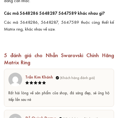
đáng cân nhắc.
Các mã 5648286 5648287 5647589 khác nhau gì?
Các mã 5648286, 5648287, 5647589 thuộc cùng thiết kế
Matrix ring, khác nhau về size.
5 đánh giá cho
Nhẫn Swarovski Chính Hãng
Matrix Ring
Trần Kim Khánh
Được xếp
5
Rất hài lòng về sản phẩm của shop, đá sáng đẹp, sẽ ủng hộ
hạng
5
sao
tiếp lần sau nè