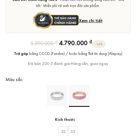
tốt · Miễn phí vệ sinh trọn đời sản phẩm.
Xem chi tiết
Giá
Giá
₫
4.790.000
₫
5.590.000
-14%
gốc
hiện
Trả góp
bằng CCCD (Fundiin) / hoặc bằng Thẻ tín dụng (Alepay)
là:
tại
5.590.000 ₫.
là:
Đã bán 200
·
5 đánh giá
·
Hàng sẵn, giao ngay
4.790.000 ₫.
Màu sắc
Kích thước
52
55