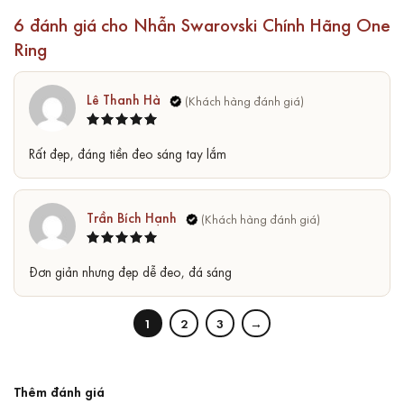
6 đánh giá cho
Nhẫn Swarovski Chính Hãng One
Ring
Lê Thanh Hà
Được xếp
5
Rất đẹp, đáng tiền đeo sáng tay lắm
hạng
5
sao
Trần Bích Hạnh
Được xếp
5
Đơn giản nhưng đẹp dễ đeo, đá sáng
hạng
5
sao
1
2
3
→
Thêm đánh giá