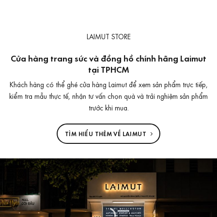
gốc
hiện
là:
tại
3.490.000 ₫.
là:
2.990.000 ₫.
LAIMUT STORE
Cửa hàng trang sức và đồng hồ chính hãng Laimut
tại TPHCM
Khách hàng có thể ghé cửa hàng Laimut để xem sản phẩm trực tiếp,
kiểm tra mẫu thực tế, nhận tư vấn chọn quà và trải nghiệm sản phẩm
trước khi mua.
TÌM HIỂU THÊM VỀ LAIMUT