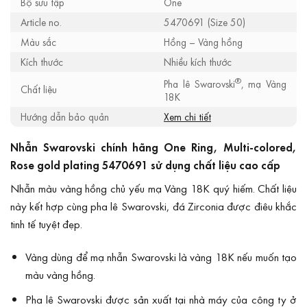
Bộ sưu tập
One
Article no.
5470691 (Size 50)
Màu sắc
Hồng – Vàng hồng
Kích thước
Nhiều kích thước
®
Pha lê Swarovski
, mạ Vàng
Chất liệu
18K
Hướng dẫn bảo quản
Xem chi tiết
Nhẫn Swarovski chính hãng One Ring, Multi-colored,
Rose gold plating 5470691 sử dụng chất liệu cao cấp
Nhẫn màu vàng hồng chủ yếu mạ Vàng 18K quý hiếm. Chất liệu
này kết hợp cùng pha lê Swarovski, đá Zirconia được điêu khắc
tinh tế tuyệt đẹp.
Vàng dùng để mạ nhẫn Swarovski là vàng 18K nếu muốn tạo
màu vàng hồng.
Pha lê Swarovski được sản xuất tại nhà máy của công ty ở