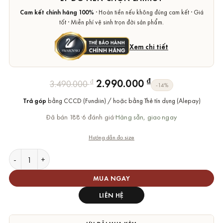
Cam kết chính hãng 100%
· Hoàn tiền nếu không đúng cam kết · Giá
tốt · Miễn phí vệ sinh trọn đời sản phẩm.
Xem chi tiết
Giá
Giá
₫
2.990.000
₫
3.490.000
-14%
gốc
hiện
Trả góp
bằng CCCD (Fundiin) / hoặc bằng Thẻ tín dụng (Alepay)
là:
tại
3.490.000 ₫.
là:
Đã bán 188
·
6 đánh giá
·
Hàng sẵn, giao ngay
2.990.000 ₫.
Hướng dẫn đo size
Nhẫn Swarovski Chính Hãng One Ring số lượng
MUA NGAY
LIÊN HỆ