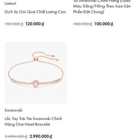
Túi Swarovski Chính Hãng (Giao
Laimut
Màu Trắng/Hồng Theo Size Sản
Dịch Vụ Gói Quà Chất Lượng Cao
Phẩm Đặt Chung)
Giá
120.000
₫
Giá
Giá
100.000
₫
Giá
150.000
₫
160.000
₫
gốc
hiện
gốc
hiện
là:
tại
là:
tại
150.000 ₫.
là:
160.000 ₫.
là:
120.000 ₫.
100.000 ₫.
Swarovski
Lắc Tay Trái Tim Swarovski Chính
Hãng One Heart Bracelet
Giá
2.990.000
₫
Giá
3.490.000
₫