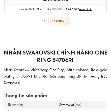
ƯU ĐÃI MUA KÈM
Sweater Uniks Black Edition
600.000
₫
249.000
₫
Xem chi tiết
5470691
SKU:
NHẪN SWAROVSKI CHÍNH HÃNG ONE
RING 5470691
Nhẫn Swarovski chính hãng One Ring, Multi-colored, Rose gold
plating 5470691 là chiếc nhẫn sang trọng đến từ thương hiệu
Swarovski.
Thông tin sản phẩm
Thương hiệu
Swarovski
(Áo)