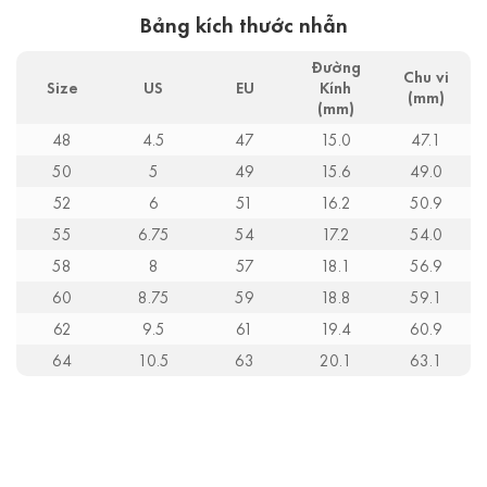
Bảng kích thước nhẫn
Đường
Chu vi
Size
US
EU
Kính
(mm)
(mm)
48
4.5
47
15.0
47.1
50
5
49
15.6
49.0
52
6
51
16.2
50.9
55
6.75
54
17.2
54.0
58
8
57
18.1
56.9
60
8.75
59
18.8
59.1
62
9.5
61
19.4
60.9
64
10.5
63
20.1
63.1