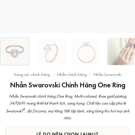
Trang sức chính hãng
/
Nhẫn chính hãng
/
Nhẫn Swarovski
Nhẫn Swarovski Chính Hãng One Ring
Nhẫn Swarovski chính hãng One Ring, Multi-colored, Rose gold plating
5470691 mang thiết kế thanh lịch, sang trọng. Chất liệu cao cấp pha lê
®
Swarovski
, đá Zirconia, mạ Vàng 18K lấp lánh, sáng bóng thu hút mọi ánh
nhìn.
LÝ DO NÊN CHỌN LAIMUT